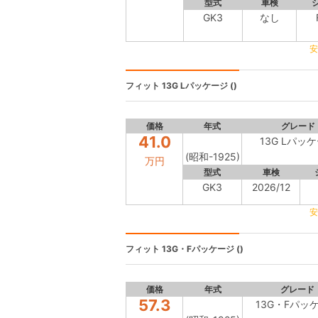
型式
車検
GK3
なし
安
フィット
13G Lパッケージ ()
価格
年式
グレード
41.0
13G Lパッ
(昭和-1925)
万円
型式
車検
GK3
2026/12
安
フィット
13G・Fパッケージ ()
価格
年式
グレード
57.3
13G・Fパッ