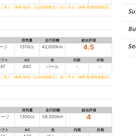
く買う（無料 相場・出品情報配信）
高く売る（無料 相場情報配信）
排気量
走行距離
総合評価
4.5
ケージ
1310cc
42,000km
シフト
AC
色
内装
外装
AT
AAC
パール
-
-
く買う（無料 相場・出品情報配信）
高く売る（無料 相場情報配信）
排気量
走行距離
総合評価
4
ケージ
1300cc
58,000km
シフト
AC
色
内装
外装