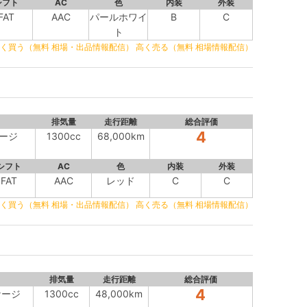
シフト
AC
色
内装
外装
FAT
AAC
パールホワイ
B
C
ト
く買う（無料 相場・出品情報配信）
高く売る（無料 相場情報配信）
排気量
走行距離
総合評価
4
ケージ
1300cc
68,000km
シフト
AC
色
内装
外装
FAT
AAC
レッド
C
C
く買う（無料 相場・出品情報配信）
高く売る（無料 相場情報配信）
排気量
走行距離
総合評価
4
ケージ
1300cc
48,000km