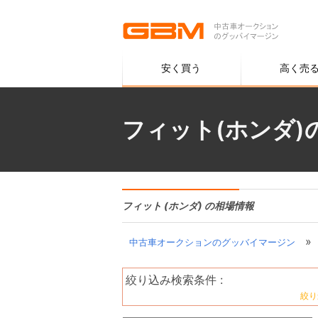
安く買う
高く売
フィット(ホンダ)
フィット (ホンダ) の相場情報
»
中古車オークションのグッバイマージン
絞り込み検索条件 :
絞り