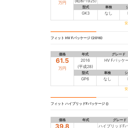
(昭和-1925)
万円
型式
車検
GK3
なし
安
フィット
HV Fパッケージ (2016)
価格
年式
グレード
61.5
2016
HV Fパッケ
(平成28)
万円
型式
車検
シ
GP6
なし
安
フィット
ハイブリッドFパッケージ ()
価格
年式
グレード
39.8
ハイブリッドF