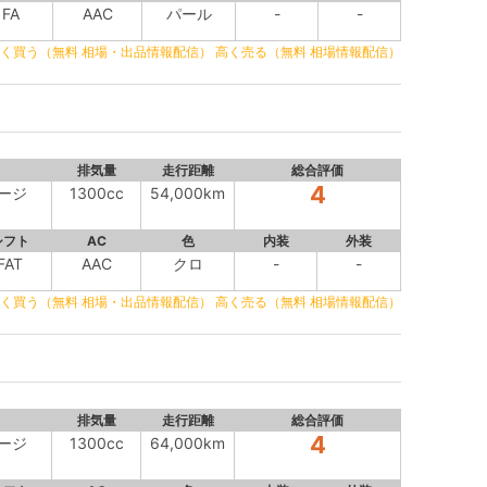
FA
AAC
パール
-
-
く買う（無料 相場・出品情報配信）
高く売る（無料 相場情報配信）
排気量
走行距離
総合評価
4
ケージ
1300cc
54,000km
シフト
AC
色
内装
外装
FAT
AAC
クロ
-
-
く買う（無料 相場・出品情報配信）
高く売る（無料 相場情報配信）
排気量
走行距離
総合評価
4
ケージ
1300cc
64,000km