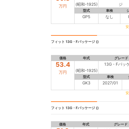
(昭和-1925)
ジ
万円
型式
車検
GP5
なし
安
フィット
13G・Fパッケージ ()
価格
年式
グレード
53.4
13G・Fパッ
(昭和-1925)
万円
型式
車検
GK3
2027/01
安
フィット
13G・Fパッケージ ()
価格
年式
グレード