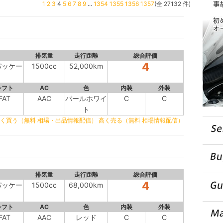
1
2
3
4
5
6
7
8
9
...
1354
1355
1356
1357
(全 27132 件)
排気量
走行距離
総合評価
4
パッケー
1500cc
52,000km
シフト
AC
色
内装
外装
FAT
AAC
パールホワイ
C
C
ト
く買う（無料 相場・出品情報配信）
高く売る（無料 相場情報配信）
排気量
走行距離
総合評価
4
パッケー
1500cc
68,000km
シフト
AC
色
内装
外装
FAT
AAC
レッド
C
C