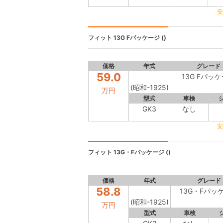
安
フィット
13G Fパッケージ ()
価格
年式
グレード
59.0
13G Fパッ
(昭和-1925)
万円
型式
車検
GK3
なし
安
フィット
13G・Fパッケージ ()
価格
年式
グレード
58.8
13G・Fパッ
(昭和-1925)
万円
型式
車検