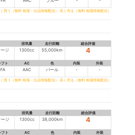
FA
AAC
ブルー
-
-
く買う（無料 相場・出品情報配信）
高く売る（無料 相場情報配信）
排気量
走行距離
総合評価
4
ケージ
1300cc
55,000km
シフト
AC
色
内装
外装
FA
AAC
パール
-
-
く買う（無料 相場・出品情報配信）
高く売る（無料 相場情報配信）
排気量
走行距離
総合評価
4
ケージ
1300cc
38,000km
シフト
AC
色
内装
外装