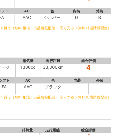
シフト
AC
色
内装
外装
FAT
AAC
シルバー
D
B
く買う（無料 相場・出品情報配信）
高く売る（無料 相場情報配信）
排気量
走行距離
総合評価
4
ケージ
1300cc
33,000km
シフト
AC
色
内装
外装
FA
AAC
ブラック
-
-
く買う（無料 相場・出品情報配信）
高く売る（無料 相場情報配信）
排気量
走行距離
総合評価