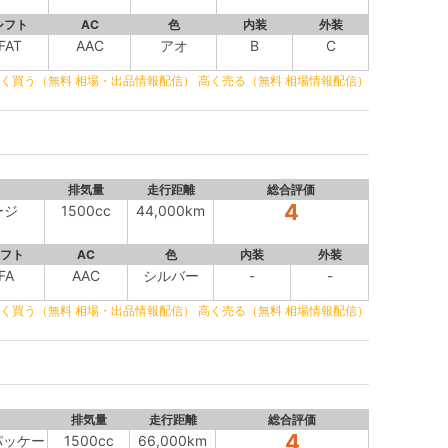
シフト
AC
色
内装
外装
FAT
AAC
アオ
B
C
く買う（無料 相場・出品情報配信）
高く売る（無料 相場情報配信）
排気量
走行距離
総合評価
4
ージ
1500cc
44,000km
フト
AC
色
内装
外装
FA
AAC
シルバー
-
-
く買う（無料 相場・出品情報配信）
高く売る（無料 相場情報配信）
排気量
走行距離
総合評価
4
パッケー
1500cc
66,000km