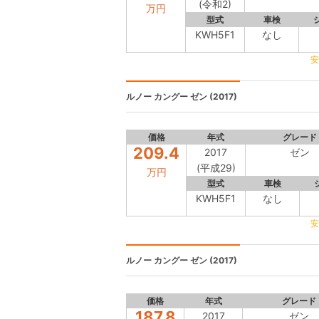
(令和2)
万円
型式
車検
KWH5F1
なし
安
ルノー カングー
ゼン (2017)
価格
年式
グレード
209.4
2017
ゼン
(平成29)
万円
型式
車検
KWH5F1
なし
安
ルノー カングー
ゼン (2017)
価格
年式
グレード
187.8
2017
ゼン