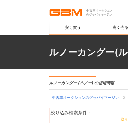
安く買う
高く売
ルノーカングー(ル
ルノーカングー (ルノー) の相場情報
»
中古車オークションのグッバイマージン
絞り込み検索条件 :
絞り