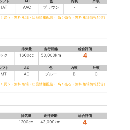
シフト
AC
色
内装
外装
IAT
AAC
ブラウン
-
-
く買う（無料 相場・出品情報配信）
高く売る（無料 相場情報配信）
排気量
走行距離
総合評価
4
ック
1600cc
50,000km
シフト
AC
色
内装
外装
MT
AC
ブルー
B
C
く買う（無料 相場・出品情報配信）
高く売る（無料 相場情報配信）
排気量
走行距離
総合評価
4
1200cc
43,000km