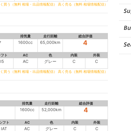
く買う（無料 相場・出品情報配信）
高く売る（無料 相場情報配信）
排気量
走行距離
総合評価
4
フ
1600cc
65,000km
シフト
AC
色
内装
外装
I5
AC
グレー
C
C
く買う（無料 相場・出品情報配信）
高く売る（無料 相場情報配信）
排気量
走行距離
総合評価
4
1600cc
52,000km
シフト
AC
色
内装
外装
IAT
AC
グレー
C
C