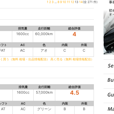
1
2
3
...
8
9
10
11
12
13
14
(全 271 件)
排気量
走行距離
総合評価
4
1600cc
60,000km
シフト
AC
色
内装
外装
FAT
AC
アオ
C
C
く買う（無料 相場・出品情報配信）
高く売る（無料 相場情報配信）
排気量
走行距離
総合評価
4.5
1600cc
57,000km
シフト
AC
色
内装
外装
AT
AC
グリーン
B
B