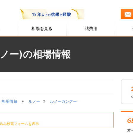
る
相場を見る
諸費用
ノー)の相場情報
»
»
相場情報
ルノー
ルノーカングー
込み検索フォームを表示