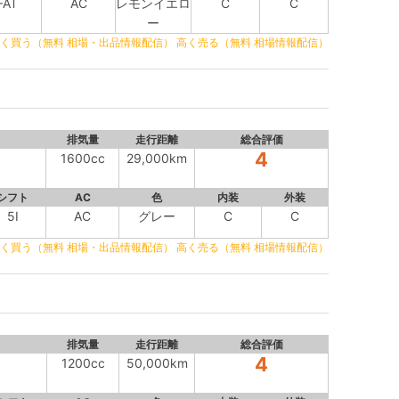
FAT
AC
レモンイエロ
C
C
ー
く買う（無料 相場・出品情報配信）
高く売る（無料 相場情報配信）
排気量
走行距離
総合評価
4
ー
1600cc
29,000km
シフト
AC
色
内装
外装
5I
AC
グレー
C
C
く買う（無料 相場・出品情報配信）
高く売る（無料 相場情報配信）
排気量
走行距離
総合評価
4
1200cc
50,000km