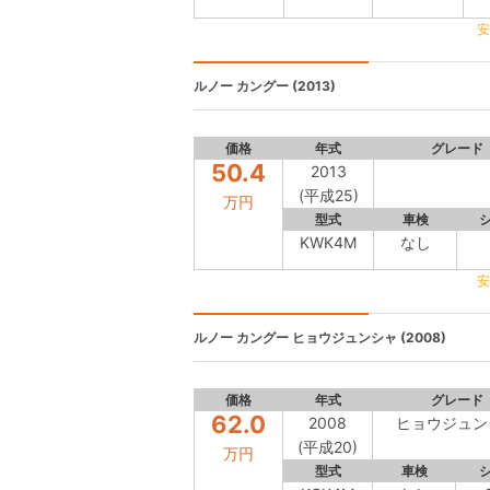
安
ルノー カングー
(2013)
価格
年式
グレード
50.4
2013
(平成25)
万円
型式
車検
KWK4M
なし
安
ルノー カングー
ヒョウジュンシャ (2008)
価格
年式
グレード
62.0
2008
ヒョウジュン
(平成20)
万円
型式
車検