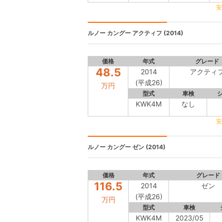
安
ルノー カングー
アクティフ (2014)
価格
年式
グレード
48.5
2014
アクティ
(平成26)
万円
型式
車検
KWK4M
なし
安
ルノー カングー
ゼン (2014)
価格
年式
グレード
116.5
2014
ゼン
(平成26)
万円
型式
車検
KWK4M
2023/05