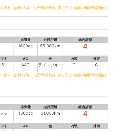
く買う（無料 相場・出品情報配信）
高く売る（無料 相場情報配信）
排気量
走行距離
総合評価
4
1600cc
55,000km
シフト
AC
色
内装
外装
I5
AAC
ライトブルー
C
C
く買う（無料 相場・出品情報配信）
高く売る（無料 相場情報配信）
排気量
走行距離
総合評価
4
シャ
1600cc
61,000km
シフト
AC
色
内装
外装