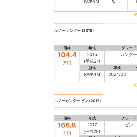
KCK4M
なし
安
ルノー
カングー (2015)
価格
年式
グレード
104.4
2015
カング
(平成27)
万円
型式
車検
KWK4M
2024/03
安
ルノーカングー
ゼン (2017)
価格
年式
グレード
166.8
2017
ゼン
(平成29)
万円