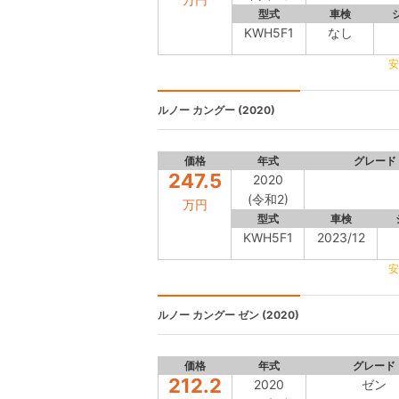
型式
車検
KWH5F1
なし
安
ルノー カングー
(2020)
価格
年式
グレード
247.5
2020
(令和2)
万円
型式
車検
KWH5F1
2023/12
安
ルノー カングー
ゼン (2020)
価格
年式
グレード
212.2
2020
ゼン