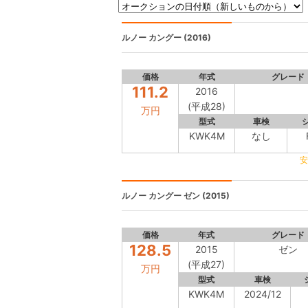
ルノー カングー
(2016)
価格
年式
グレード
111.2
2016
(平成28)
万円
型式
車検
KWK4M
なし
安
ルノー カングー
ゼン (2015)
価格
年式
グレード
128.5
2015
ゼン
(平成27)
万円
型式
車検
KWK4M
2024/12