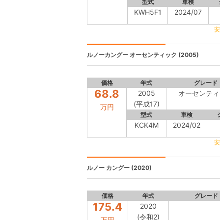
型式
車検
KWH5F1
2024/07
安
ルノーカングー
オーセンティック (2005)
価格
年式
グレード
68.8
2005
オーセンティ
(平成17)
万円
型式
車検
KCK4M
2024/02
安
ルノー カングー
(2020)
価格
年式
グレード
175.4
2020
(令和2)
万円