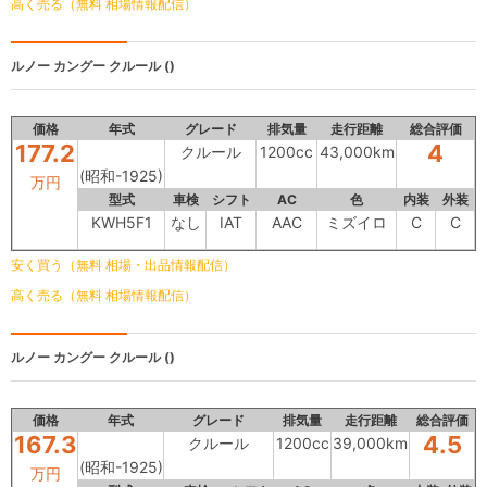
高く売る（無料 相場情報配信）
ルノー カングー
クルール ()
価格
年式
グレード
排気量
走行距離
総合評価
177.2
4
クルール
1200cc
43,000km
(昭和-1925)
万円
型式
車検
シフト
AC
色
内装
外装
KWH5F1
なし
IAT
AAC
ミズイロ
C
C
安く買う（無料 相場・出品情報配信）
高く売る（無料 相場情報配信）
ルノー カングー
クルール ()
価格
年式
グレード
排気量
走行距離
総合評価
167.3
4.5
クルール
1200cc
39,000km
(昭和-1925)
万円