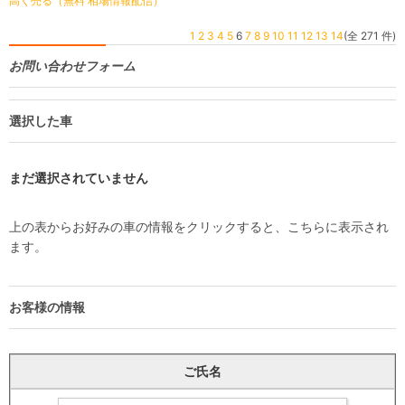
高く売る（無料 相場情報配信）
1
2
3
4
5
6
7
8
9
10
11
12
13
14
(全 271 件)
お問い合わせフォーム
選択した車
まだ選択されていません
上の表からお好みの車の情報をクリックすると、こちらに表示され
ます。
お客様の情報
ご氏名