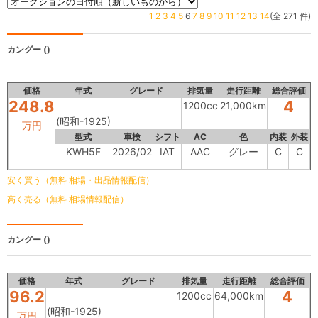
1
2
3
4
5
6
7
8
9
10
11
12
13
14
(全 271 件)
カングー
()
価格
年式
グレード
排気量
走行距離
総合評価
248.8
4
1200cc
21,000km
(昭和-1925)
万円
型式
車検
シフト
AC
色
内装
外装
KWH5F
2026/02
IAT
AAC
グレー
C
C
安く買う（無料 相場・出品情報配信）
高く売る（無料 相場情報配信）
カングー
()
価格
年式
グレード
排気量
走行距離
総合評価
96.2
4
1200cc
64,000km
(昭和-1925)
万円