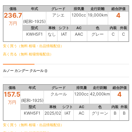
価格
年式
グレード
排気量
走行距離
総合評価
236.7
4
アシエ
1200cc
19,000km
(昭和-1925)
万円
型式
車検
シフト
AC
色
内装
外装
KWH5F1
なし
IAT
AAC
グレー
C
C
安く買う（無料 相場・出品情報配信）
高く売る（無料 相場情報配信）
ルノー カングー
クルール ()
価格
年式
グレード
排気量
走行距離
総合評価
157.5
4
クルール
1200cc
42,000km
(昭和-1925)
万円
型式
車検
シフト
AC
色
内装
外装
KWH5F1
2025/02
IAT
AC
グリーン
B
B
安く買う（無料 相場・出品情報配信）