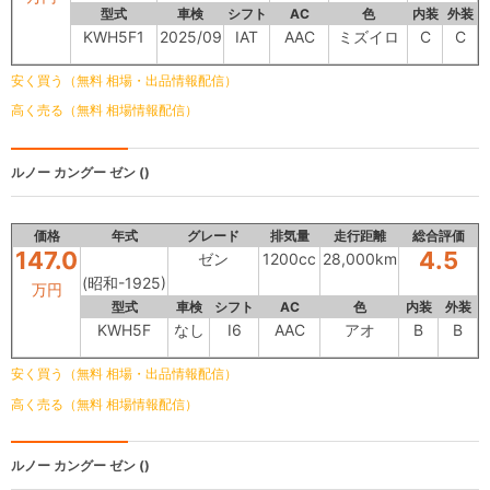
型式
車検
シフト
AC
色
内装
外装
KWH5F1
2025/09
IAT
AAC
ミズイロ
C
C
安く買う（無料 相場・出品情報配信）
高く売る（無料 相場情報配信）
ルノー カングー
ゼン ()
価格
年式
グレード
排気量
走行距離
総合評価
147.0
4.5
ゼン
1200cc
28,000km
(昭和-1925)
万円
型式
車検
シフト
AC
色
内装
外装
KWH5F
なし
I6
AAC
アオ
B
B
安く買う（無料 相場・出品情報配信）
高く売る（無料 相場情報配信）
ルノー カングー
ゼン ()