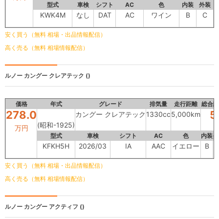
型式
車検
シフト
AC
色
内装
外装
KWK4M
なし
DAT
AC
ワイン
B
C
安く買う（無料 相場・出品情報配信）
高く売る（無料 相場情報配信）
ルノー
カングー クレアテック ()
価格
年式
グレード
排気量
走行距離
総合評
278.0
5
カングー クレアテック
1330cc
5,000km
(昭和-1925)
万円
型式
車検
シフト
AC
色
内装
外
KFKH5H
2026/03
IA
AAC
イエロー
B
安く買う（無料 相場・出品情報配信）
高く売る（無料 相場情報配信）
ルノー
カングー アクティフ ()