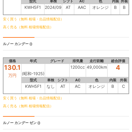
型式
車検
シフト
AC
色
内装
外装
KWH5F1
2024/09
AT
AAC
オレンジ
B
B
安く買う（無料 相場・出品情報配信）
高く売る（無料 相場情報配信）
ルノー カングー
()
価格
年式
グレード
排気量
走行距離
総合評価
130.1
4
1200cc
49,000km
(昭和-1925)
万円
型式
車検
シフト
AC
色
内装
外装
KWH5F1
なし
AT
AC
オレンジ
B
C
安く買う（無料 相場・出品情報配信）
高く売る（無料 相場情報配信）
ルノー カングー
ゼン ()