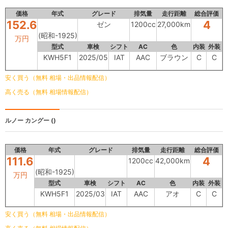
価格
年式
グレード
排気量
走行距離
総合評価
152.6
4
ゼン
1200cc
27,000km
(昭和-1925)
万円
型式
車検
シフト
AC
色
内装
外装
KWH5F1
2025/05
IAT
AAC
ブラウン
C
C
安く買う（無料 相場・出品情報配信）
高く売る（無料 相場情報配信）
ルノー カングー
()
価格
年式
グレード
排気量
走行距離
総合評価
111.6
4
1200cc
42,000km
(昭和-1925)
万円
型式
車検
シフト
AC
色
内装
外装
KWH5F1
2025/03
IAT
AAC
アオ
C
C
安く買う（無料 相場・出品情報配信）