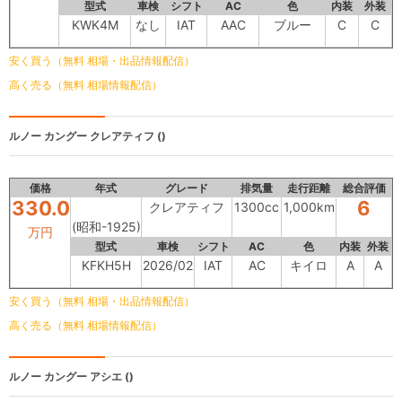
型式
車検
シフト
AC
色
内装
外装
KWK4M
なし
IAT
AAC
ブルー
C
C
安く買う（無料 相場・出品情報配信）
高く売る（無料 相場情報配信）
ルノー カングー
クレアティフ ()
価格
年式
グレード
排気量
走行距離
総合評価
330.0
6
クレアティフ
1300cc
1,000km
(昭和-1925)
万円
型式
車検
シフト
AC
色
内装
外装
KFKH5H
2026/02
IAT
AC
キイロ
A
A
安く買う（無料 相場・出品情報配信）
高く売る（無料 相場情報配信）
ルノー カングー
アシエ ()