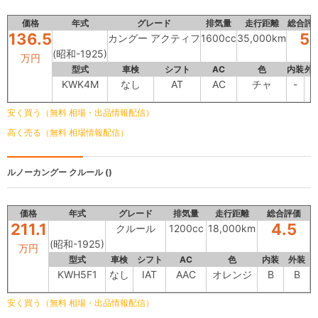
価格
年式
グレード
排気量
走行距離
総合評
136.5
5
カングー アクティフ
1600cc
35,000km
(昭和-1925)
万円
型式
車検
シフト
AC
色
内装
外
KWK4M
なし
AT
AC
チャ
-
-
安く買う（無料 相場・出品情報配信）
高く売る（無料 相場情報配信）
ルノーカングー
クルール ()
価格
年式
グレード
排気量
走行距離
総合評価
211.1
4.5
クルール
1200cc
18,000km
(昭和-1925)
万円
型式
車検
シフト
AC
色
内装
外装
KWH5F1
なし
IAT
AAC
オレンジ
B
B
安く買う（無料 相場・出品情報配信）