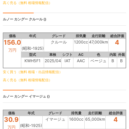
高く売る（無料 相場情報配信）
ルノー カングー
クルール ()
価格
年式
グレード
排気量
走行距離
総合評価
156.0
4
クルール
1200cc
47,000km
(昭和-1925)
万円
型式
車検
シフト
AC
色
内装
外装
KWH5F1
2025/04
IAT
AAC
ベージュ
B
B
安く買う（無料 相場・出品情報配信）
高く売る（無料 相場情報配信）
ルノー カングー
イマージュ ()
価格
年式
グレード
排気量
走行距離
総合評価
30.9
4
イマージュ
1600cc
65,000km
(昭和-1925)
万円