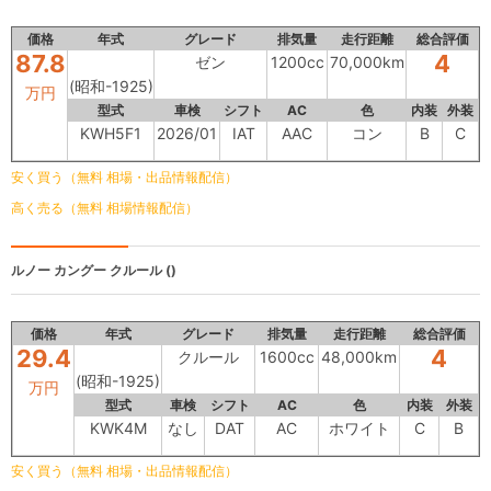
価格
年式
グレード
排気量
走行距離
総合評価
87.8
4
ゼン
1200cc
70,000km
(昭和-1925)
万円
型式
車検
シフト
AC
色
内装
外装
KWH5F1
2026/01
IAT
AAC
コン
B
C
安く買う（無料 相場・出品情報配信）
高く売る（無料 相場情報配信）
ルノー カングー
クルール ()
価格
年式
グレード
排気量
走行距離
総合評価
29.4
4
クルール
1600cc
48,000km
(昭和-1925)
万円
型式
車検
シフト
AC
色
内装
外装
KWK4M
なし
DAT
AC
ホワイト
C
B
安く買う（無料 相場・出品情報配信）