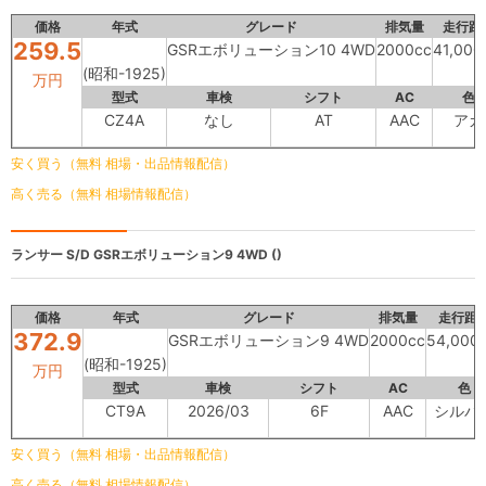
価格
年式
グレード
排気量
走行距
259.5
GSRエボリューション10 4WD
2000cc
41,00
(昭和-1925)
万円
型式
車検
シフト
AC
色
CZ4A
なし
AT
AAC
アカ
安く買う（無料 相場・出品情報配信）
高く売る（無料 相場情報配信）
ランサー S/D
GSRエボリューション9 4WD ()
価格
年式
グレード
排気量
走行距
372.9
GSRエボリューション9 4WD
2000cc
54,000
(昭和-1925)
万円
型式
車検
シフト
AC
色
CT9A
2026/03
6F
AAC
シルバ
安く買う（無料 相場・出品情報配信）
高く売る（無料 相場情報配信）