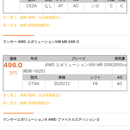
CS2A
なし
AT
AC
シロ
C
C
安く買う（無料 相場・出品情報配信）
高く売る（無料 相場情報配信）
ランサー
4WD エボリューションVIIII MR GSR ()
価格
年式
グレード
排気量
496.0
4WD エボリューションVIIII MR GSR
2000cc
3
(昭和-1925)
万円
型式
車検
シフト
AC
CT9A
2025/12
F6
AC
安く買う（無料 相場・出品情報配信）
高く売る（無料 相場情報配信）
ランサーエボリューションX 4WD
ファイナルエディション ()