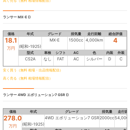
高く売る（無料 相場情報配信）
ランサー
MX-E ()
価格
年式
グレード
排気量
走行距離
総合評価
18.1
4
MX-E
1500cc
4,000km
(昭和-1925)
万円
型式
車検
シフト
AC
色
内装
外装
CS2A
なし
FAT
AC
シルバー
D
C
安く買う（無料 相場・出品情報配信）
高く売る（無料 相場情報配信）
ランサー
4WD エボリューション7 GSR ()
価格
年式
グレード
排気量
走行距
278.0
4WD エボリューション7 GSR
2000cc
54,000
(昭和-1925)
万円