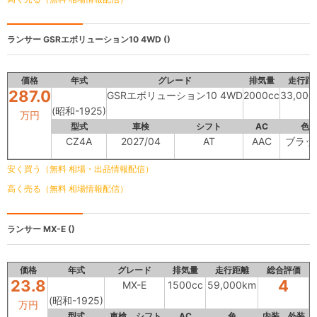
ランサー
GSRエボリューション10 4WD ()
価格
年式
グレード
排気量
走行距
287.0
GSRエボリューション10 4WD
2000cc
33,000
(昭和-1925)
万円
型式
車検
シフト
AC
色
CZ4A
2027/04
AT
AAC
ブラッ
安く買う（無料 相場・出品情報配信）
高く売る（無料 相場情報配信）
ランサー
MX-E ()
価格
年式
グレード
排気量
走行距離
総合評価
23.8
4
MX-E
1500cc
59,000km
(昭和-1925)
万円
型式
車検
シフト
AC
色
内装
外装