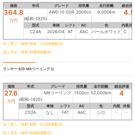
価格
年式
グレード
排気量
走行距離
総合評
364.8
4.5
4WD 10 GSR
2000cc
6,000km
(昭和-1925)
万円
型式
車検
シフト
AC
色
内装
外
CZ4A
2026/04
AT
AAC
パールホワイト
C
-
安く買う（無料 相場・出品情報配信）
高く売る（無料 相場情報配信）
ランサー S/D
MXツーリング ()
価格
年式
グレード
排気量
走行距離
総合評価
27.6
4
MXツーリング
1500cc
52,000km
(昭和-1925)
万円
型式
車検
シフト
AC
色
内装
外装
CS2A
なし
FAT
AAC
シロ
-
-
安く買う（無料 相場・出品情報配信）
高く売る（無料 相場情報配信）