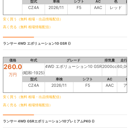
型式
車検
シフト
AC
色
内
CZ4A
2026/11
F5
AAC
レッド
安く買う（無料 相場・出品情報配信）
高く売る（無料 相場情報配信）
ランサー
4WD エボリューション10 GSR ()
価格
年式
グレード
排気量
走行
260.0
4WD エボリューション10 GSR
2000cc
60,00
(昭和-1925)
万円
型式
車検
シフト
AC
色
CZ4A
2026/11
F5
AAC
ア
安く買う（無料 相場・出品情報配信）
高く売る（無料 相場情報配信）
ランサー
4WD GSRエボリューション10プレミアムPKG ()