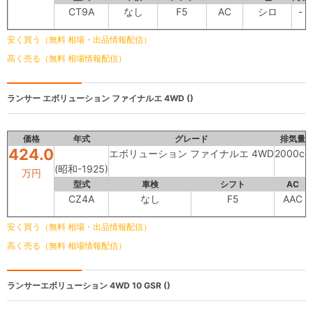
CT9A
なし
F5
AC
シロ
-
安く買う（無料 相場・出品情報配信）
高く売る（無料 相場情報配信）
ランサー
エボリューション ファイナルエ 4WD ()
価格
年式
グレード
排気量
424.0
エボリューション ファイナルエ 4WD
2000cc
(昭和-1925)
万円
型式
車検
シフト
AC
CZ4A
なし
F5
AAC
安く買う（無料 相場・出品情報配信）
高く売る（無料 相場情報配信）
ランサーエボリューション
4WD 10 GSR ()