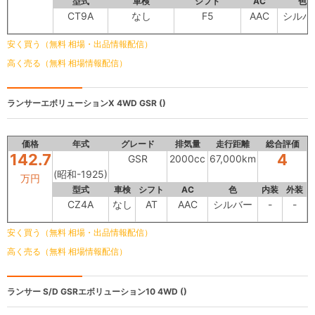
型式
車検
シフト
AC
色
CT9A
なし
F5
AAC
シルバ
安く買う（無料 相場・出品情報配信）
高く売る（無料 相場情報配信）
ランサーエボリューションX 4WD
GSR ()
価格
年式
グレード
排気量
走行距離
総合評価
142.7
4
GSR
2000cc
67,000km
(昭和-1925)
万円
型式
車検
シフト
AC
色
内装
外装
CZ4A
なし
AT
AAC
シルバー
-
-
安く買う（無料 相場・出品情報配信）
高く売る（無料 相場情報配信）
ランサー S/D
GSRエボリューション10 4WD ()