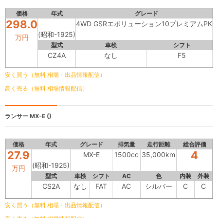
価格
年式
グレード
298.0
4WD GSRエボリューション10プレミアムPKG
(昭和-1925)
万円
型式
車検
シフト
CZ4A
なし
F5
安く買う（無料 相場・出品情報配信）
高く売る（無料 相場情報配信）
ランサー
MX-E ()
価格
年式
グレード
排気量
走行距離
総合評価
27.9
4
MX-E
1500cc
35,000km
(昭和-1925)
万円
型式
車検
シフト
AC
色
内装
外装
CS2A
なし
FAT
AC
シルバー
C
C
安く買う（無料 相場・出品情報配信）