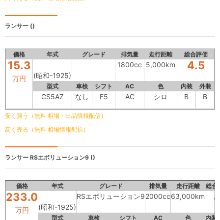
ランサー
()
価格
年式
グレード
排気量
走行距離
総合評価
15.3
4.5
1800cc
5,000km
(昭和-1925)
万円
型式
車検
シフト
AC
色
内装
外装
CS5AZ
なし
F5
AC
シロ
B
B
安く買う（無料 相場・出品情報配信）
高く売る（無料 相場情報配信）
ランサー
RSエボリューション9 ()
価格
年式
グレード
排気量
走行距離
総合
233.0
RSエボリューション9
2000cc
63,000km
(昭和-1925)
万円
型式
車検
シフト
AC
色
内装