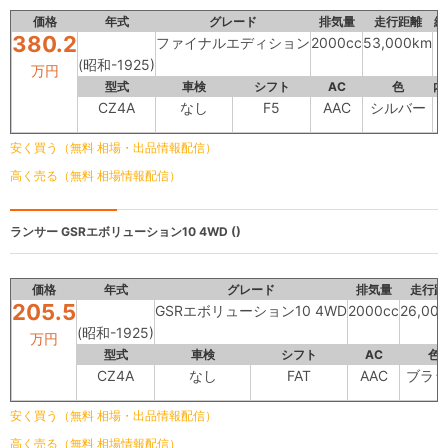
価格
年式
グレード
排気量
走行距離
総
380.2
ファイナルエディション
2000cc
53,000km
(昭和-1925)
万円
型式
車検
シフト
AC
色
内
CZ4A
なし
F5
AAC
シルバー
-
安く買う（無料 相場・出品情報配信）
高く売る（無料 相場情報配信）
ランサー
GSRエボリューション10 4WD ()
価格
年式
グレード
排気量
走行距
205.5
GSRエボリューション10 4WD
2000cc
26,00
(昭和-1925)
万円
型式
車検
シフト
AC
色
CZ4A
なし
FAT
AAC
ブラッ
安く買う（無料 相場・出品情報配信）
高く売る（無料 相場情報配信）