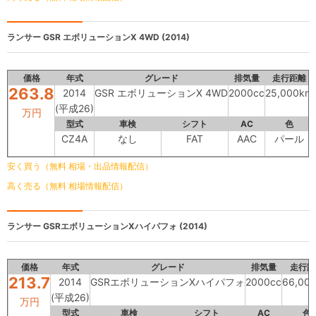
ランサー
GSR エボリューションX 4WD (2014)
価格
年式
グレード
排気量
走行距離
263.8
2014
GSR エボリューションX 4WD
2000cc
25,000km
(平成26)
万円
型式
車検
シフト
AC
色
CZ4A
なし
FAT
AAC
パール
安く買う（無料 相場・出品情報配信）
高く売る（無料 相場情報配信）
ランサー
GSRエボリューションⅩハイパフォ (2014)
価格
年式
グレード
排気量
走行距
213.7
2014
GSRエボリューションⅩハイパフォ
2000cc
66,00
(平成26)
万円
型式
車検
シフト
AC
色