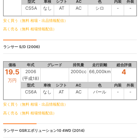
型式
車検
シフト
AC
色
内装
外装
CS5A
なし
AT
AC
シロ
-
-
安く買う（無料 相場・出品情報配信）
高く売る（無料 相場情報配信）
ランサー S/D
(2006)
価格
年式
グレード
排気量
走行距離
総合評価
19.5
4
2006
2000cc
66,000km
(平成18)
万円
型式
車検
シフト
AC
色
内装
外装
CS6A
なし
AT
AC
パール
-
-
安く買う（無料 相場・出品情報配信）
高く売る（無料 相場情報配信）
ランサー
GSRエボリューション10 4WD (2014)