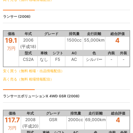
ランサー
(2006)
価格
年式
グレード
排気量
走行距離
総合評価
19.1
4
2006
1500cc
55,000km
(平成18)
万円
型式
車検
シフト
AC
色
内装
外装
CS2A
なし
F5
AC
シルバー
-
-
安く買う（無料 相場・出品情報配信）
高く売る（無料 相場情報配信）
ランサーエボリューションX 4WD
GSR (2008)
価格
年式
グレード
排気量
走行距離
総合評価
117.7
4
2008
GSR
2000cc
69,000km
(平成20)
万円
型式
車検
シフト
AC
色
内装
外装