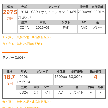
価格
年式
グレード
排気量
走行距離
総
297.5
2014
GSRエボリューション10 4WD
2000cc
9,000km
(平成26)
万円
型式
車検
シフト
AC
色
内
CZ4A
2023/08
FAT
AAC
グレー
安く買う（無料 相場・出品情報配信）
高く売る（無料 相場情報配信）
ランサー
(2006)
価格
年式
グレード
排気量
走行距離
総合評価
18.7
4
2006
1500cc
63,000km
(平成18)
万円
型式
車検
シフト
AC
色
内装
外装
CS2A
なし
FAT
AC
ホワイト
-
-
安く買う（無料 相場・出品情報配信）