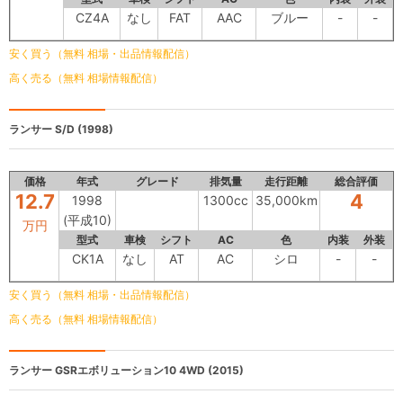
CZ4A
なし
FAT
AAC
ブルー
-
-
安く買う（無料 相場・出品情報配信）
高く売る（無料 相場情報配信）
ランサー S/D
(1998)
価格
年式
グレード
排気量
走行距離
総合評価
12.7
4
1998
1300cc
35,000km
(平成10)
万円
型式
車検
シフト
AC
色
内装
外装
CK1A
なし
AT
AC
シロ
-
-
安く買う（無料 相場・出品情報配信）
高く売る（無料 相場情報配信）
ランサー
GSRエボリューション10 4WD (2015)