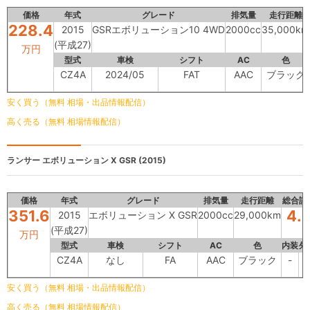
価格
年式
グレード
排気量
走行距離
228.4
2015
GSRエボリューション10 4WD
2000cc
35,000km
(平成27)
万円
型式
車検
シフト
AC
色
CZ4A
2024/05
FAT
AAC
ブラック
安く買う（無料 相場・出品情報配信）
高く売る（無料 相場情報配信）
ランサー
エボリューション X GSR (2015)
価格
年式
グレード
排気量
走行距離
総合評
351.6
4.
2015
エボリューション X GSR
2000cc
29,000km
(平成27)
万円
型式
車検
シフト
AC
色
内装
外
CZ4A
なし
FA
AAC
ブラック
-
-
安く買う（無料 相場・出品情報配信）
高く売る（無料 相場情報配信）