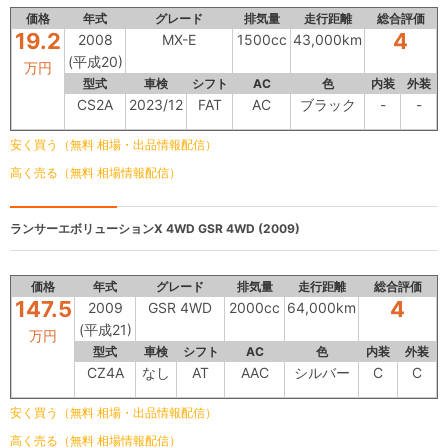
価格
年式
グレード
排気量
走行距離
総合評価
19.2
4
2008
MX-E
1500cc
43,000km
(平成20)
万円
型式
車検
シフト
AC
色
内装
外装
CS2A
2023/12
FAT
AC
ブラック
-
-
安く買う（無料 相場・出品情報配信）
高く売る（無料 相場情報配信）
ランサーエボリューションX 4WD
GSR 4WD (2009)
価格
年式
グレード
排気量
走行距離
総合評価
147.5
4
2009
GSR 4WD
2000cc
64,000km
(平成21)
万円
型式
車検
シフト
AC
色
内装
外装
CZ4A
なし
AT
AAC
シルバー
C
C
安く買う（無料 相場・出品情報配信）
高く売る（無料 相場情報配信）