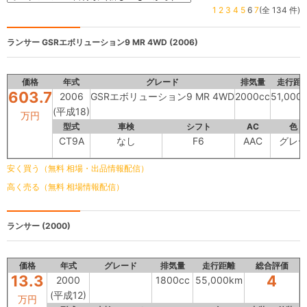
1
2
3
4
5
6
7
(全 134 件)
ランサー
GSRエボリューション9 MR 4WD (2006)
価格
年式
グレード
排気量
走行距
603.7
2006
GSRエボリューション9 MR 4WD
2000cc
51,000
(平成18)
万円
型式
車検
シフト
AC
色
CT9A
なし
F6
AAC
グレ
安く買う（無料 相場・出品情報配信）
高く売る（無料 相場情報配信）
ランサー
(2000)
価格
年式
グレード
排気量
走行距離
総合評価
13.3
4
2000
1800cc
55,000km
(平成12)
万円