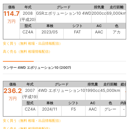
価格
年式
グレード
排気量
走行距離
114.7
2008
GSRエボリューション10 4WD
2000cc
69,000km
(平成20)
万円
型式
車検
シフト
AC
色
CZ4A
2023/05
FAT
AAC
アカ
安く買う（無料 相場・出品情報配信）
高く売る（無料 相場情報配信）
ランサー
4WD エボリューション10 (2007)
価格
年式
グレード
排気量
走行距離
総合
236.2
2007
4WD エボリューション10
1990cc
45,000km
(平成19)
万円
型式
車検
シフト
AC
色
内装
CZ4A
2024/11
F5
AAC
グレー
-
安く買う（無料 相場・出品情報配信）
高く売る（無料 相場情報配信）