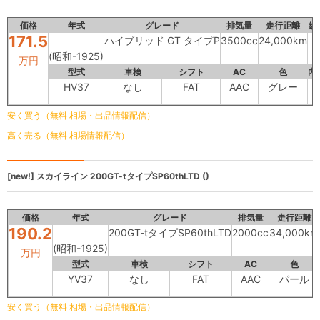
価格
年式
グレード
排気量
走行距離
総
171.5
ハイブリッド GT タイプP
3500cc
24,000km
(昭和-1925)
万円
型式
車検
シフト
AC
色
内
HV37
なし
FAT
AAC
グレー
C
安く買う（無料 相場・出品情報配信）
高く売る（無料 相場情報配信）
[new!]
スカイライン
200GT-tタイプSP60thLTD ()
価格
年式
グレード
排気量
走行距離
190.2
200GT-tタイプSP60thLTD
2000cc
34,000km
(昭和-1925)
万円
型式
車検
シフト
AC
色
YV37
なし
FAT
AAC
パール
安く買う（無料 相場・出品情報配信）