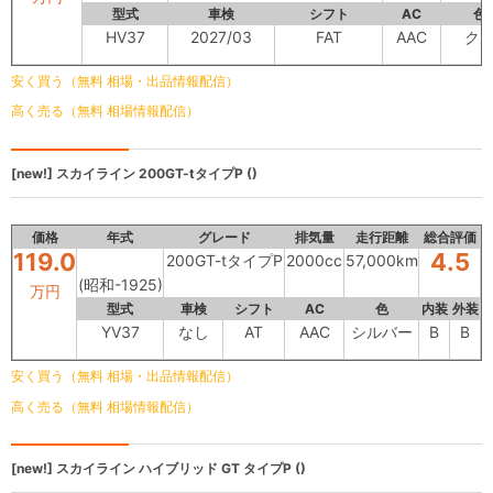
型式
車検
シフト
AC
色
HV37
2027/03
FAT
AAC
ク
安く買う（無料 相場・出品情報配信）
高く売る（無料 相場情報配信）
[new!]
スカイライン
200GT-tタイプP ()
価格
年式
グレード
排気量
走行距離
総合評価
119.0
4.5
200GT-tタイプP
2000cc
57,000km
(昭和-1925)
万円
型式
車検
シフト
AC
色
内装
外装
YV37
なし
AT
AAC
シルバー
B
B
安く買う（無料 相場・出品情報配信）
高く売る（無料 相場情報配信）
[new!]
スカイライン
ハイブリッド GT タイプP ()