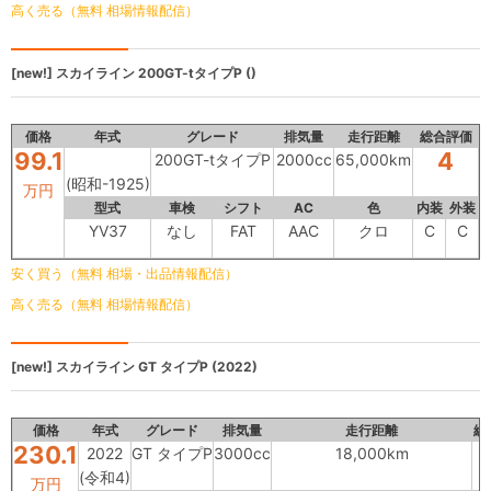
高く売る（無料 相場情報配信）
[new!]
スカイライン
200GT-tタイプP ()
価格
年式
グレード
排気量
走行距離
総合評価
99.1
4
200GT-tタイプP
2000cc
65,000km
(昭和-1925)
万円
型式
車検
シフト
AC
色
内装
外装
YV37
なし
FAT
AAC
クロ
C
C
安く買う（無料 相場・出品情報配信）
高く売る（無料 相場情報配信）
[new!]
スカイライン
GT タイプP (2022)
価格
年式
グレード
排気量
走行距離
総
230.1
2022
GT タイプP
3000cc
18,000km
(令和4)
万円