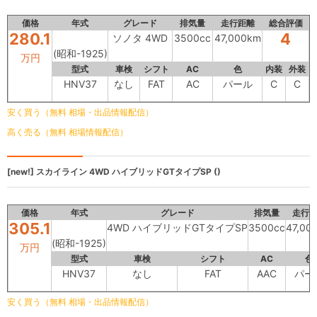
価格
年式
グレード
排気量
走行距離
総合評価
280.1
4
ソノタ 4WD
3500cc
47,000km
(昭和-1925)
万円
型式
車検
シフト
AC
色
内装
外装
HNV37
なし
FAT
AC
パール
C
C
安く買う（無料 相場・出品情報配信）
高く売る（無料 相場情報配信）
[new!]
スカイライン
4WD ハイブリッドGTタイプSP ()
価格
年式
グレード
排気量
走行
305.1
4WD ハイブリッドGTタイプSP
3500cc
47,00
(昭和-1925)
万円
型式
車検
シフト
AC
色
HNV37
なし
FAT
AAC
パー
安く買う（無料 相場・出品情報配信）