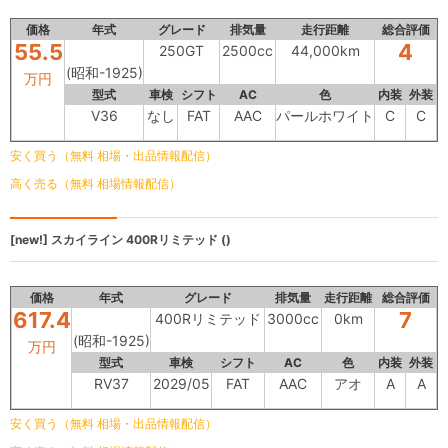
価格
年式
グレード
排気量
走行距離
総合評価
55.5
4
250GT
2500cc
44,000km
(昭和-1925)
万円
型式
車検
シフト
AC
色
内装
外装
V36
なし
FAT
AAC
パールホワイト
C
C
安く買う（無料 相場・出品情報配信）
高く売る（無料 相場情報配信）
[new!]
スカイライン
400Rリミテッド ()
価格
年式
グレード
排気量
走行距離
総合評価
617.4
7
400Rリミテッド
3000cc
0km
(昭和-1925)
万円
型式
車検
シフト
AC
色
内装
外装
RV37
2029/05
FAT
AAC
アオ
A
A
安く買う（無料 相場・出品情報配信）