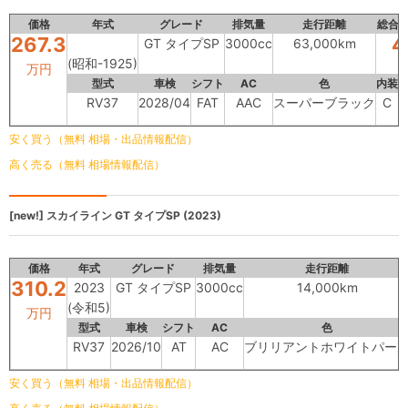
価格
年式
グレード
排気量
走行距離
総合
267.3
4
GT タイプSP
3000cc
63,000km
(昭和-1925)
万円
型式
車検
シフト
AC
色
内装
RV37
2028/04
FAT
AAC
スーパーブラック
C
安く買う（無料 相場・出品情報配信）
高く売る（無料 相場情報配信）
[new!]
スカイライン
GT タイプSP (2023)
価格
年式
グレード
排気量
走行距離
310.2
2023
GT タイプSP
3000cc
14,000km
(令和5)
万円
型式
車検
シフト
AC
色
RV37
2026/10
AT
AC
ブリリアントホワイトパー
安く買う（無料 相場・出品情報配信）