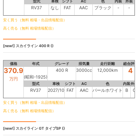
型式
車検
シフト
AC
色
内装
外装
RV37
なし
FAT
AAC
ブラック
-
-
安く買う（無料 相場・出品情報配信）
高く売る（無料 相場情報配信）
[new!]
スカイライン
400 R ()
価格
年式
グレード
排気量
走行距離
総合評価
370.9
4
400 R
3000cc
12,000km
(昭和-1925)
万円
型式
車検
シフト
AC
色
内装
外装
RV37
2027/10
FAT
AAC
パールホワイト
B
C
安く買う（無料 相場・出品情報配信）
高く売る（無料 相場情報配信）
[new!]
スカイライン
GT タイプSP ()