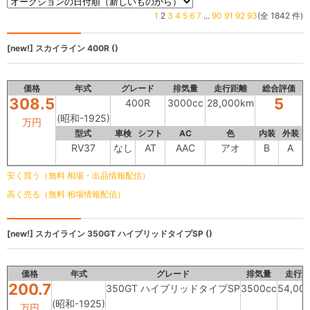
1
2
3
4
5
6
7
...
90
91
92
93
(全 1842 件)
[new!]
スカイライン
400R ()
価格
年式
グレード
排気量
走行距離
総合評価
308.5
5
400R
3000cc
28,000km
(昭和-1925)
万円
型式
車検
シフト
AC
色
内装
外装
RV37
なし
AT
AAC
アオ
B
A
安く買う（無料 相場・出品情報配信）
高く売る（無料 相場情報配信）
[new!]
スカイライン
350GT ハイブリッドタイプSP ()
価格
年式
グレード
排気量
走行距
200.7
350GT ハイブリッドタイプSP
3500cc
54,00
(昭和-1925)
万円