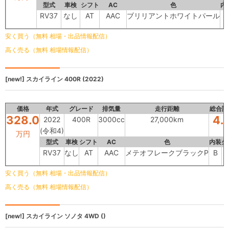
型式
車検
シフト
AC
色
内
RV37
なし
AT
AAC
ブリリアントホワイトパール
B
安く買う（無料 相場・出品情報配信）
高く売る（無料 相場情報配信）
[new!]
スカイライン
400R (2022)
価格
年式
グレード
排気量
走行距離
総合評
328.0
4.
2022
400R
3000cc
27,000km
(令和4)
万円
型式
車検
シフト
AC
色
内装
外
RV37
なし
AT
AAC
メテオフレークブラックP
B
安く買う（無料 相場・出品情報配信）
高く売る（無料 相場情報配信）
[new!]
スカイライン
ソノタ 4WD ()