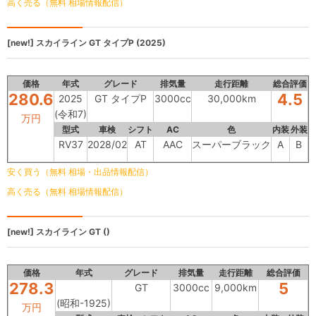
高く売る（無料 相場情報配信）
[new!]
スカイライン
GT タイプP (2025)
価格
年式
グレード
排気量
走行距離
総合評価
280.6
4.5
2025
GT タイプP
3000cc
30,000km
(令和7)
万円
型式
車検
シフト
AC
色
内装
外装
RV37
2028/02
AT
AAC
スーパーブラック
A
B
安く買う（無料 相場・出品情報配信）
高く売る（無料 相場情報配信）
[new!]
スカイライン
GT ()
価格
年式
グレード
排気量
走行距離
総合評価
278.3
5
GT
3000cc
9,000km
(昭和-1925)
万円