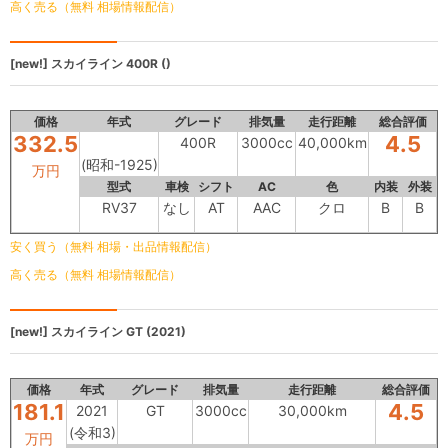
高く売る（無料 相場情報配信）
[new!]
スカイライン
400R ()
価格
年式
グレード
排気量
走行距離
総合評価
332.5
4.5
400R
3000cc
40,000km
(昭和-1925)
万円
型式
車検
シフト
AC
色
内装
外装
RV37
なし
AT
AAC
クロ
B
B
安く買う（無料 相場・出品情報配信）
高く売る（無料 相場情報配信）
[new!]
スカイライン
GT (2021)
価格
年式
グレード
排気量
走行距離
総合評価
181.1
4.5
2021
GT
3000cc
30,000km
(令和3)
万円