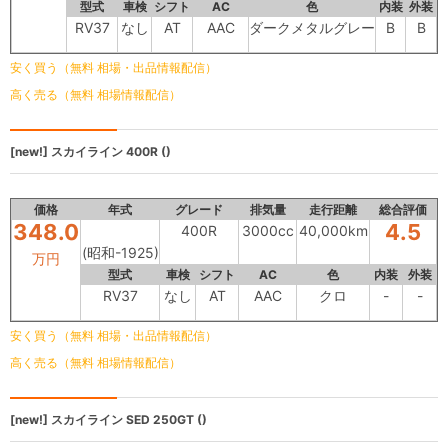
型式
車検
シフト
AC
色
内装
外装
RV37
なし
AT
AAC
ダークメタルグレー
B
B
安く買う（無料 相場・出品情報配信）
高く売る（無料 相場情報配信）
[new!]
スカイライン
400R ()
価格
年式
グレード
排気量
走行距離
総合評価
348.0
4.5
400R
3000cc
40,000km
(昭和-1925)
万円
型式
車検
シフト
AC
色
内装
外装
RV37
なし
AT
AAC
クロ
-
-
安く買う（無料 相場・出品情報配信）
高く売る（無料 相場情報配信）
[new!]
スカイライン SED
250GT ()