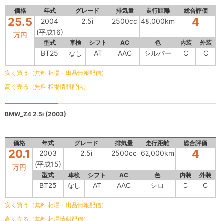
価格
年式
グレード
排気量
走行距離
総合評価
25.5
4
2004
2.5i
2500cc
48,000km
(平成16)
万円
型式
車検
シフト
AC
色
内装
外装
BT25
なし
AT
AAC
シルバー
C
C
安く買う（無料 相場・出品情報配信）
高く売る（無料 相場情報配信）
BMW_Z4
2.5i (2003)
価格
年式
グレード
排気量
走行距離
総合評価
20.1
4
2003
2.5i
2500cc
62,000km
(平成15)
万円
型式
車検
シフト
AC
色
内装
外装
BT25
なし
AT
AAC
シロ
C
C
安く買う（無料 相場・出品情報配信）
高く売る（無料 相場情報配信）