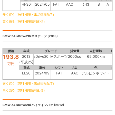
HF30T
2024/05
FAT
AAC
シロ
B
A
安く買う（無料 相場・出品情報配信）
高く売る（無料 相場情報配信）
BMW Z4
sDrive20i Mスポーツ (2013)
価格
年式
グレード
排気量
走行距離
総
193.8
2013
sDrive20i Mスポーツ
2000cc
65,000km
(平成25)
万円
型式
車検
シフト
AC
色
内
LL20
2024/09
FAT
AAC
アルピンホワイト
C
安く買う（無料 相場・出品情報配信）
高く売る（無料 相場情報配信）
BMW Z4
sDrive20i ハイラインパケ (2012)