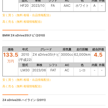
型式
車検
シフト
AC
色
内装
外装
HF20
2023/10
FA
AAC
ホワイト
A
-
安く買う（無料 相場・出品情報配信）
高く売る（無料 相場情報配信）
BMW
Z4 sDrive35iナビ (2010)
価格
年式
グレード
排気量
走行距離
総合評価
133.5
4.5
2010
Z4 sDrive35iナビ
3000cc
62,000km
(平成22)
万円
型式
車検
シフト
AC
色
内装
外装
LM30
2023/06
FAT
AC
シロ
-
-
安く買う（無料 相場・出品情報配信）
高く売る（無料 相場情報配信）
Z4
sDrive20i ハイライン (2011)