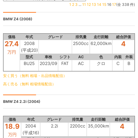
1
2
3
...
11
12
13
14
15
16
17
(全 338 件)
BMW Z4
(2008)
価格
年式
グレード
排気量
走行距離
総合評価
27.4
4
2008
2500cc
62,000km
(平成20)
万円
型式
車検
シフト
AC
色
内装
外装
BU25
2023/09
FAT
AC
クロ
C
B
安く買う（無料 相場・出品情報配信）
高く売る（無料 相場情報配信）
BMW Z4
2.2i (2004)
価格
年式
グレード
排気量
走行距離
総合評価
18.9
4
2004
2.2i
2200cc
35,000km
(平成16)
万円