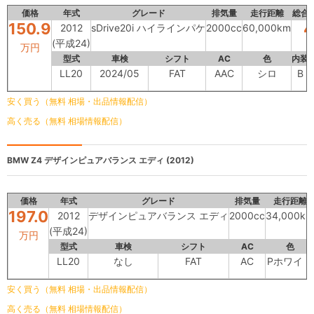
価格
年式
グレード
排気量
走行距離
総合
150.9
4
2012
sDrive20i ハイラインパケ
2000cc
60,000km
(平成24)
万円
型式
車検
シフト
AC
色
内装
LL20
2024/05
FAT
AAC
シロ
B
安く買う（無料 相場・出品情報配信）
高く売る（無料 相場情報配信）
BMW Z4
デザインピュアバランス エディ (2012)
価格
年式
グレード
排気量
走行距離
197.0
2012
デザインピュアバランス エディ
2000cc
34,000km
(平成24)
万円
型式
車検
シフト
AC
色
LL20
なし
FAT
AC
Pホワイト
安く買う（無料 相場・出品情報配信）
高く売る（無料 相場情報配信）