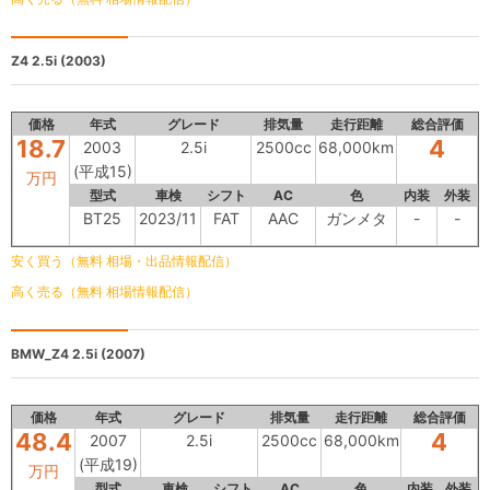
Z4
2.5i (2003)
価格
年式
グレード
排気量
走行距離
総合評価
18.7
4
2003
2.5i
2500cc
68,000km
(平成15)
万円
型式
車検
シフト
AC
色
内装
外装
BT25
2023/11
FAT
AAC
ガンメタ
-
-
安く買う（無料 相場・出品情報配信）
高く売る（無料 相場情報配信）
BMW_Z4
2.5i (2007)
価格
年式
グレード
排気量
走行距離
総合評価
48.4
4
2007
2.5i
2500cc
68,000km
(平成19)
万円
型式
車検
シフト
AC
色
内装
外装