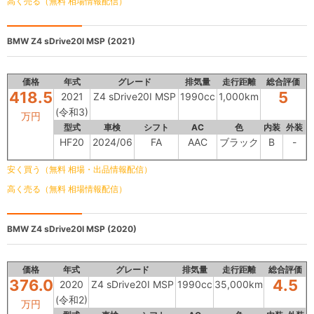
高く売る（無料 相場情報配信）
BMW
Z4 sDrive20I MSP (2021)
価格
年式
グレード
排気量
走行距離
総合評価
418.5
5
2021
Z4 sDrive20I MSP
1990cc
1,000km
(令和3)
万円
型式
車検
シフト
AC
色
内装
外装
HF20
2024/06
FA
AAC
ブラック
B
-
安く買う（無料 相場・出品情報配信）
高く売る（無料 相場情報配信）
BMW
Z4 sDrive20I MSP (2020)
価格
年式
グレード
排気量
走行距離
総合評価
376.0
4.5
2020
Z4 sDrive20I MSP
1990cc
35,000km
(令和2)
万円