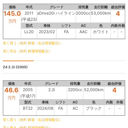
価格
年式
グレード
排気量
走行距離
総合評価
145.0
4
2011
sDrive20i ハイライン
2000cc
53,000km
(平成23)
万円
型式
車検
シフト
AC
色
内装
外装
LL20
2023/02
FA
AAC
ホワイト
-
-
安く買う（無料 相場・出品情報配信）
高く売る（無料 相場情報配信）
Z4
2.2i (2005)
価格
年式
グレード
排気量
走行距離
総合評価
46.6
4
2005
2.2i
2200cc
52,000km
(平成17)
万円
型式
車検
シフト
AC
色
内装
外装
BT22
2024/08
FA
AC
ブラック
-
-
安く買う（無料 相場・出品情報配信）
高く売る（無料 相場情報配信）