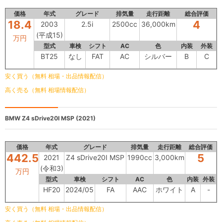
価格
年式
グレード
排気量
走行距離
総合評価
18.4
4
2003
2.5i
2500cc
36,000km
(平成15)
万円
型式
車検
シフト
AC
色
内装
外装
BT25
なし
FAT
AC
シルバー
B
C
安く買う（無料 相場・出品情報配信）
高く売る（無料 相場情報配信）
BMW
Z4 sDrive20I MSP (2021)
価格
年式
グレード
排気量
走行距離
総合評価
442.5
5
2021
Z4 sDrive20I MSP
1990cc
3,000km
(令和3)
万円
型式
車検
シフト
AC
色
内装
外装
HF20
2024/05
FA
AAC
ホワイト
A
-
安く買う（無料 相場・出品情報配信）