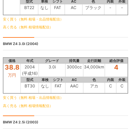
型式
車検
シフト
AC
色
内装
外装
BT22
なし
FAT
AC
ブラック
-
-
安く買う（無料 相場・出品情報配信）
高く売る（無料 相場情報配信）
BMW Z4
3.0i (2004)
価格
年式
グレード
排気量
走行距離
総合評価
38.8
4
2004
3.0i
3000cc
34,000km
(平成16)
万円
型式
車検
シフト
AC
色
内装
外装
BT30
なし
FAT
AAC
アカ
C
C
安く買う（無料 相場・出品情報配信）
高く売る（無料 相場情報配信）
BMW Z4
2.5i (2003)