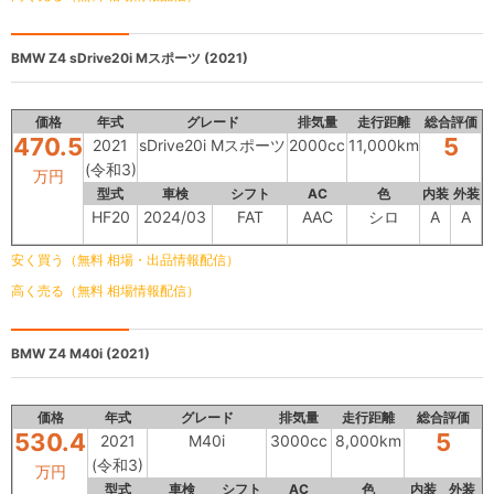
BMW Z4
sDrive20i Mスポーツ (2021)
価格
年式
グレード
排気量
走行距離
総合評価
470.5
5
2021
sDrive20i Mスポーツ
2000cc
11,000km
(令和3)
万円
型式
車検
シフト
AC
色
内装
外装
HF20
2024/03
FAT
AAC
シロ
A
A
安く買う（無料 相場・出品情報配信）
高く売る（無料 相場情報配信）
BMW Z4
M40i (2021)
価格
年式
グレード
排気量
走行距離
総合評価
530.4
5
2021
M40i
3000cc
8,000km
(令和3)
万円
型式
車検
シフト
AC
色
内装
外装