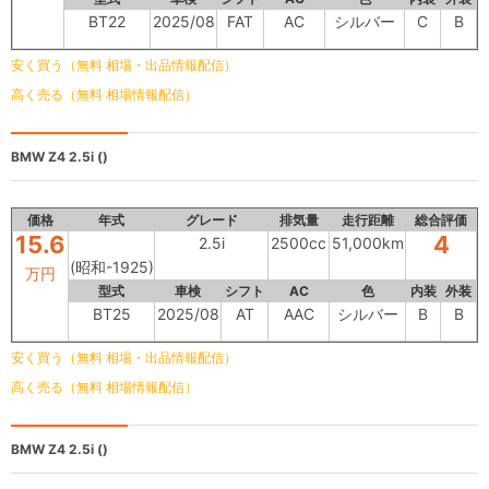
BT22
2025/08
FAT
AC
シルバー
C
B
安く買う（無料 相場・出品情報配信）
高く売る（無料 相場情報配信）
BMW Z4
2.5i ()
価格
年式
グレード
排気量
走行距離
総合評価
15.6
4
2.5i
2500cc
51,000km
(昭和-1925)
万円
型式
車検
シフト
AC
色
内装
外装
BT25
2025/08
AT
AAC
シルバー
B
B
安く買う（無料 相場・出品情報配信）
高く売る（無料 相場情報配信）
BMW Z4
2.5i ()