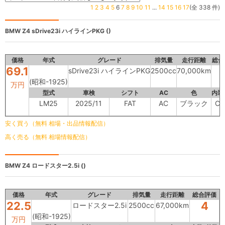
1
2
3
4
5
6
7
8
9
10
11
...
14
15
16
17
(全 338 件)
BMW Z4
sDrive23i ハイラインPKG ()
価格
年式
グレード
排気量
走行距離
総合
69.1
sDrive23i ハイラインPKG
2500cc
70,000km
(昭和-1925)
万円
型式
車検
シフト
AC
色
内装
LM25
2025/11
FAT
AC
ブラック
C
安く買う（無料 相場・出品情報配信）
高く売る（無料 相場情報配信）
BMW Z4
ロードスター2.5i ()
価格
年式
グレード
排気量
走行距離
総合評価
22.5
4
ロードスター2.5i
2500cc
67,000km
(昭和-1925)
万円