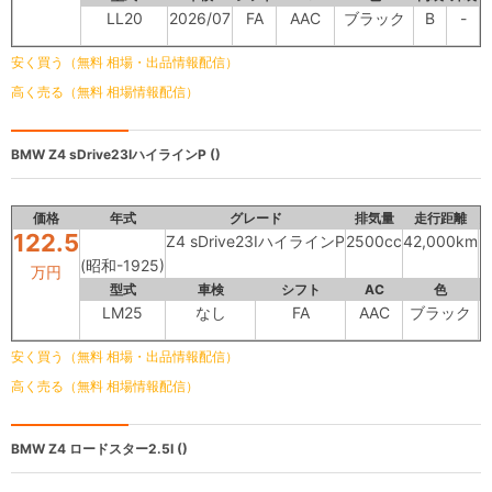
LL20
2026/07
FA
AAC
ブラック
B
-
安く買う（無料 相場・出品情報配信）
高く売る（無料 相場情報配信）
BMW
Z4 sDrive23IハイラインP ()
価格
年式
グレード
排気量
走行距離
122.5
Z4 sDrive23IハイラインP
2500cc
42,000km
(昭和-1925)
万円
型式
車検
シフト
AC
色
内
LM25
なし
FA
AAC
ブラック
安く買う（無料 相場・出品情報配信）
高く売る（無料 相場情報配信）
BMW
Z4 ロードスター2.5I ()