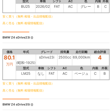
型式
車検
シフト
AC
色
内装
外装
BU25
2026/02
FAT
AC
グレー
B
C
安く買う（無料 相場・出品情報配信）
高く売る（無料 相場情報配信）
BMW Z4
sDrive23i ()
価格
年式
グレード
排気量
走行距離
総合評価
80.1
4
sDrive23i
2500cc
69,000km
(昭和-1925)
万円
型式
車検
シフト
AC
色
内装
外装
LM25
なし
FAT
AC
ベージュ
C
B
安く買う（無料 相場・出品情報配信）
高く売る（無料 相場情報配信）
BMW Z4
sDrive35i ()