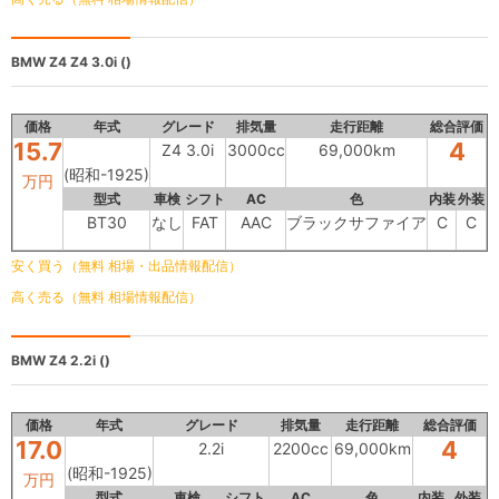
BMW Z4
Z4 3.0i ()
価格
年式
グレード
排気量
走行距離
総合評価
15.7
4
Z4 3.0i
3000cc
69,000km
(昭和-1925)
万円
型式
車検
シフト
AC
色
内装
外装
BT30
なし
FAT
AAC
ブラックサファイア
C
C
安く買う（無料 相場・出品情報配信）
高く売る（無料 相場情報配信）
BMW Z4
2.2i ()
価格
年式
グレード
排気量
走行距離
総合評価
17.0
4
2.2i
2200cc
69,000km
(昭和-1925)
万円
型式
車検
シフト
AC
色
内装
外装