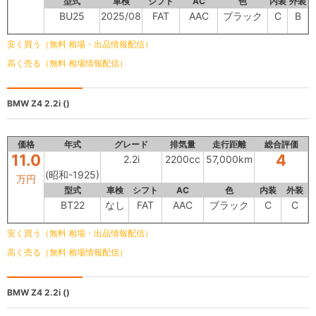
型式
車検
シフト
AC
色
内装
外装
BU25
2025/08
FAT
AAC
ブラック
C
B
安く買う（無料 相場・出品情報配信）
高く売る（無料 相場情報配信）
BMW Z4
2.2i ()
価格
年式
グレード
排気量
走行距離
総合評価
11.0
4
2.2i
2200cc
57,000km
(昭和-1925)
万円
型式
車検
シフト
AC
色
内装
外装
BT22
なし
FAT
AAC
ブラック
C
C
安く買う（無料 相場・出品情報配信）
高く売る（無料 相場情報配信）
BMW Z4
2.2i ()