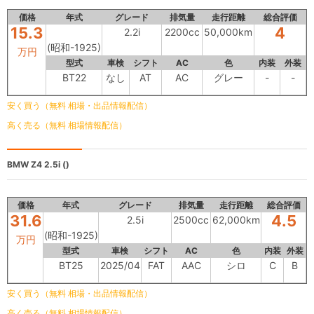
価格
年式
グレード
排気量
走行距離
総合評価
15.3
4
2.2i
2200cc
50,000km
(昭和-1925)
万円
型式
車検
シフト
AC
色
内装
外装
BT22
なし
AT
AC
グレー
-
-
安く買う（無料 相場・出品情報配信）
高く売る（無料 相場情報配信）
BMW Z4
2.5i ()
価格
年式
グレード
排気量
走行距離
総合評価
31.6
4.5
2.5i
2500cc
62,000km
(昭和-1925)
万円
型式
車検
シフト
AC
色
内装
外装
BT25
2025/04
FAT
AAC
シロ
C
B
安く買う（無料 相場・出品情報配信）
高く売る（無料 相場情報配信）