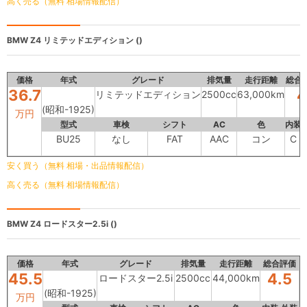
高く売る（無料 相場情報配信）
BMW Z4
リミテッドエディション ()
価格
年式
グレード
排気量
走行距離
総合
36.7
4
リミテッドエディション
2500cc
63,000km
(昭和-1925)
万円
型式
車検
シフト
AC
色
内装
BU25
なし
FAT
AAC
コン
C
安く買う（無料 相場・出品情報配信）
高く売る（無料 相場情報配信）
BMW Z4
ロードスター2.5i ()
価格
年式
グレード
排気量
走行距離
総合評価
45.5
4.5
ロードスター2.5i
2500cc
44,000km
(昭和-1925)
万円