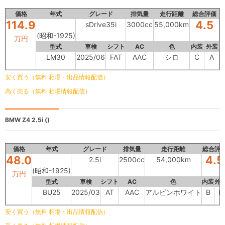
価格
年式
グレード
排気量
走行距離
総合評価
114.9
4.5
sDrive35i
3000cc
55,000km
(昭和-1925)
万円
型式
車検
シフト
AC
色
内装
外装
LM30
2025/06
FAT
AAC
シロ
C
A
安く買う（無料 相場・出品情報配信）
高く売る（無料 相場情報配信）
BMW Z4
2.5i ()
価格
年式
グレード
排気量
走行距離
総合評
48.0
4.5
2.5i
2500cc
54,000km
(昭和-1925)
万円
型式
車検
シフト
AC
色
内装
外
BU25
2025/03
AT
AAC
アルピンホワイト
B
B
安く買う（無料 相場・出品情報配信）