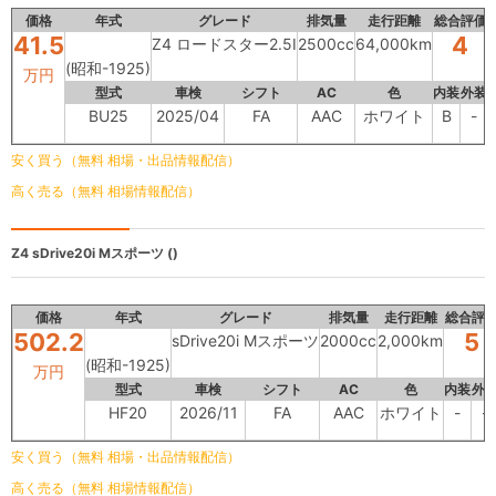
価格
年式
グレード
排気量
走行距離
総合評価
41.5
4
Z4 ロードスター2.5I
2500cc
64,000km
(昭和-1925)
万円
型式
車検
シフト
AC
色
内装
外装
BU25
2025/04
FA
AAC
ホワイト
B
-
安く買う（無料 相場・出品情報配信）
高く売る（無料 相場情報配信）
Z4
sDrive20i Mスポーツ ()
価格
年式
グレード
排気量
走行距離
総合評
502.2
5
sDrive20i Mスポーツ
2000cc
2,000km
(昭和-1925)
万円
型式
車検
シフト
AC
色
内装
外
HF20
2026/11
FA
AAC
ホワイト
-
-
安く買う（無料 相場・出品情報配信）
高く売る（無料 相場情報配信）