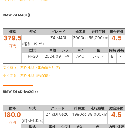
BMW
Z4 M40I ()
価格
年式
グレード
排気量
走行距離
総合評価
379.5
4.5
Z4 M40I
3000cc
55,000km
(昭和-1925)
万円
型式
車検
シフト
AC
色
内装
外装
HF30
2024/09
FA
AAC
レッド
B
-
安く買う（無料 相場・出品情報配信）
高く売る（無料 相場情報配信）
BMW
Z4 sDrive20I ()
価格
年式
グレード
排気量
走行距離
総合評価
180.0
4.5
Z4 sDrive20I
1990cc
38,000km
(昭和-1925)
万円
型式
車検
シフト
AC
色
内装
外装