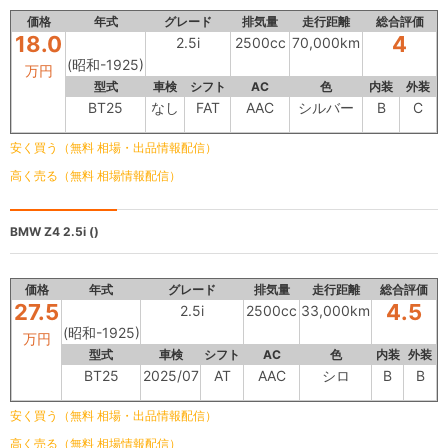
価格
年式
グレード
排気量
走行距離
総合評価
18.0
4
2.5i
2500cc
70,000km
(昭和-1925)
万円
型式
車検
シフト
AC
色
内装
外装
BT25
なし
FAT
AAC
シルバー
B
C
安く買う（無料 相場・出品情報配信）
高く売る（無料 相場情報配信）
BMW Z4
2.5i ()
価格
年式
グレード
排気量
走行距離
総合評価
27.5
4.5
2.5i
2500cc
33,000km
(昭和-1925)
万円
型式
車検
シフト
AC
色
内装
外装
BT25
2025/07
AT
AAC
シロ
B
B
安く買う（無料 相場・出品情報配信）
高く売る（無料 相場情報配信）