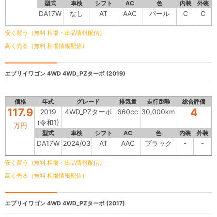
型式
車検
シフト
AC
色
内装
外装
DA17W
なし
AT
AAC
パール
C
C
安く買う（無料 相場・出品情報配信）
高く売る（無料 相場情報配信）
エブリイワゴン 4WD
4WD_PZターボ (2019)
価格
年式
グレード
排気量
走行距離
総合評価
117.9
4
2019
4WD_PZターボ
660cc
30,000km
(令和1)
万円
型式
車検
シフト
AC
色
内装
外装
DA17W
2024/03
AT
AAC
ブラック
-
-
安く買う（無料 相場・出品情報配信）
高く売る（無料 相場情報配信）
エブリイワゴン 4WD
4WD_PZターボ (2017)