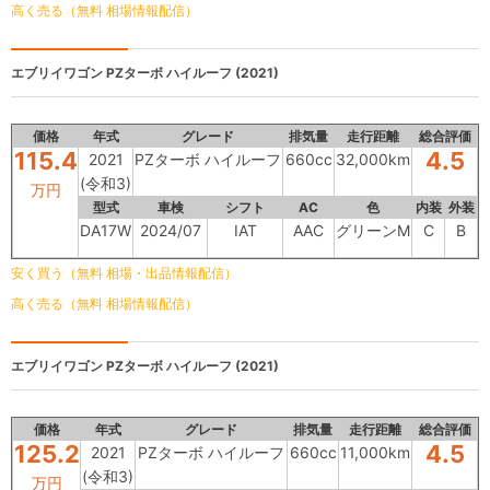
高く売る（無料 相場情報配信）
エブリイワゴン
PZターボ ハイルーフ (2021)
価格
年式
グレード
排気量
走行距離
総合評価
115.4
4.5
2021
PZターボ ハイルーフ
660cc
32,000km
(令和3)
万円
型式
車検
シフト
AC
色
内装
外装
DA17W
2024/07
IAT
AAC
グリーンM
C
B
安く買う（無料 相場・出品情報配信）
高く売る（無料 相場情報配信）
エブリイワゴン
PZターボ ハイルーフ (2021)
価格
年式
グレード
排気量
走行距離
総合評価
125.2
4.5
2021
PZターボ ハイルーフ
660cc
11,000km
(令和3)
万円