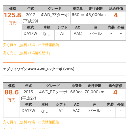
価格
年式
グレード
排気量
走行距離
総合評価
125.8
4
2017
4WD_PZターボ
660cc
46,000km
(平成29)
万円
型式
車検
シフト
AC
色
内装
外装
DA17W
なし
AT
AAC
パール
-
-
安く買う（無料 相場・出品情報配信）
高く売る（無料 相場情報配信）
エブリイワゴン 4WD
4WD_PZターボ (2015)
価格
年式
グレード
排気量
走行距離
総合評価
88.6
4
2015
4WD_PZターボ
660cc
70,000km
(平成27)
万円
型式
車検
シフト
AC
色
内装
外装
DA17W
なし
AT
AAC
パール
-
-
安く買う（無料 相場・出品情報配信）