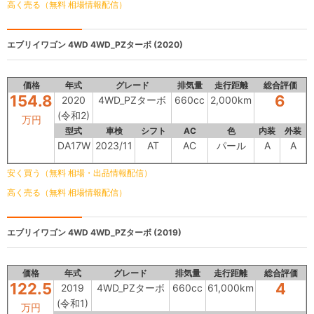
高く売る（無料 相場情報配信）
エブリイワゴン 4WD
4WD_PZターボ (2020)
価格
年式
グレード
排気量
走行距離
総合評価
154.8
6
2020
4WD_PZターボ
660cc
2,000km
(令和2)
万円
型式
車検
シフト
AC
色
内装
外装
DA17W
2023/11
AT
AC
パール
A
A
安く買う（無料 相場・出品情報配信）
高く売る（無料 相場情報配信）
エブリイワゴン 4WD
4WD_PZターボ (2019)
価格
年式
グレード
排気量
走行距離
総合評価
122.5
4
2019
4WD_PZターボ
660cc
61,000km
(令和1)
万円