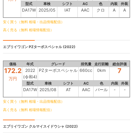
型式
車検
シフト
AC
色
内装
外装
DA17W
2025/05
IAT
AAC
クロ
A
A
安く買う（無料 相場・出品情報配信）
高く売る（無料 相場情報配信）
エブリイワゴン
PZターボスペシャル (2022)
価格
年式
グレード
排気量
走行距離
総合評価
172.2
7
2022
PZターボスペシャル
660cc
0km
(令和4)
万円
型式
車検
シフト
AC
色
内装
外装
DA17W
2025/08
AT
AAC
パール
-
-
安く買う（無料 相場・出品情報配信）
高く売る（無料 相場情報配信）
エブリイワゴン
クルマイスイドウシャ (2022)