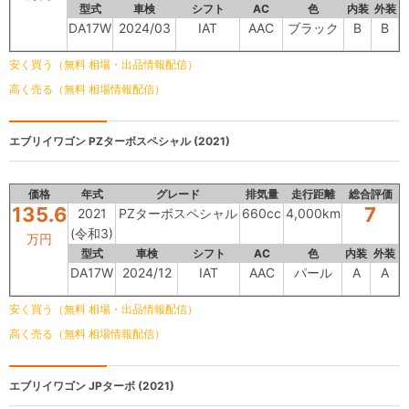
型式
車検
シフト
AC
色
内装
外装
DA17W
2024/03
IAT
AAC
ブラック
B
B
安く買う（無料 相場・出品情報配信）
高く売る（無料 相場情報配信）
エブリイワゴン
PZターボスペシャル (2021)
価格
年式
グレード
排気量
走行距離
総合評価
135.6
7
2021
PZターボスペシャル
660cc
4,000km
(令和3)
万円
型式
車検
シフト
AC
色
内装
外装
DA17W
2024/12
IAT
AAC
パール
A
A
安く買う（無料 相場・出品情報配信）
高く売る（無料 相場情報配信）
エブリイワゴン
JPターボ (2021)