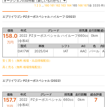
1
2
3
...
160
161
162
163
164
165
166
167
(全 3335 件)
エブリイワゴン
PZターボスペシャル ハイルーフ (2022)
価格
年式
グレード
排気量
走行距離
総合
158.0
2022
PZターボスペシャル ハイルーフ
660cc
0km
(令和4)
万円
型式
車検
シフト
AC
色
内装
DA17W
2025/04
IAT
AAC
パール
A
安く買う（無料 相場・出品情報配信）
高く売る（無料 相場情報配信）
エブリイワゴン
PZターボスペシャル (2022)
価格
年式
グレード
排気量
走行距離
総合評価
157.7
7
2022
PZターボスペシャル
660cc
0km
(令和4)
万円