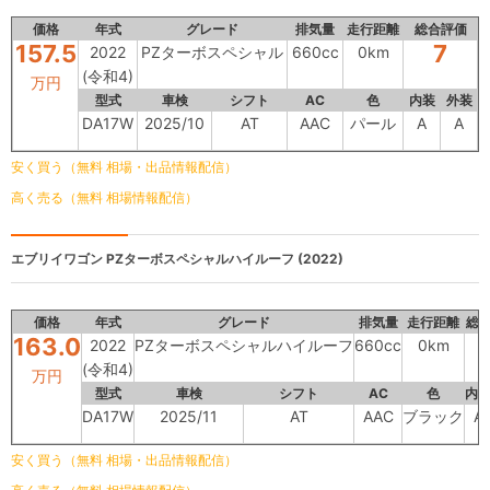
価格
年式
グレード
排気量
走行距離
総合評価
157.5
7
2022
PZターボスペシャル
660cc
0km
(令和4)
万円
型式
車検
シフト
AC
色
内装
外装
DA17W
2025/10
AT
AAC
パール
A
A
安く買う（無料 相場・出品情報配信）
高く売る（無料 相場情報配信）
エブリイワゴン
PZターボスペシャルハイルーフ (2022)
価格
年式
グレード
排気量
走行距離
総
163.0
2022
PZターボスペシャルハイルーフ
660cc
0km
(令和4)
万円
型式
車検
シフト
AC
色
内
DA17W
2025/11
AT
AAC
ブラック
A
安く買う（無料 相場・出品情報配信）