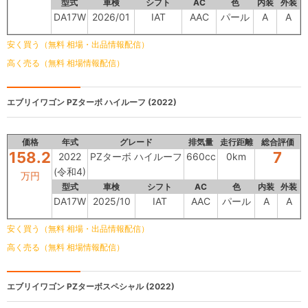
型式
車検
シフト
AC
色
内装
外装
DA17W
2026/01
IAT
AAC
パール
A
A
安く買う（無料 相場・出品情報配信）
高く売る（無料 相場情報配信）
エブリイワゴン
PZターボ ハイルーフ (2022)
価格
年式
グレード
排気量
走行距離
総合評価
158.2
7
2022
PZターボ ハイルーフ
660cc
0km
(令和4)
万円
型式
車検
シフト
AC
色
内装
外装
DA17W
2025/10
IAT
AAC
パール
A
A
安く買う（無料 相場・出品情報配信）
高く売る（無料 相場情報配信）
エブリイワゴン
PZターボスペシャル (2022)