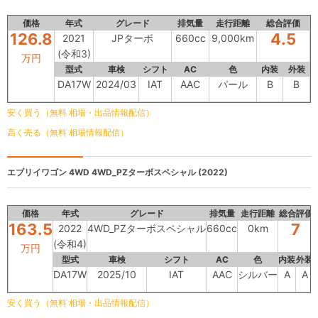
価格
年式
グレード
排気量
走行距離
総合評価
126.8
4.5
2021
JPターボ
660cc
9,000km
(令和3)
万円
型式
車検
シフト
AC
色
内装
外装
DA17W
2024/03
IAT
AAC
パール
B
B
安く買う（無料 相場・出品情報配信）
高く売る（無料 相場情報配信）
エブリイワゴン 4WD
4WD_PZターボスペシャル (2022)
価格
年式
グレード
排気量
走行距離
総合評価
163.5
7
2022
4WD_PZターボスペシャル
660cc
0km
(令和4)
万円
型式
車検
シフト
AC
色
内装
外装
DA17W
2025/10
IAT
AAC
シルバー
A
A
安く買う（無料 相場・出品情報配信）