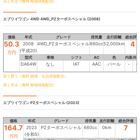
高く売る（無料 相場情報配信）
エブリイワゴン 4WD
4WD_PZターボスペシャル (2008)
価格
年式
グレード
排気量
走行距離
総合評
50.3
4
2008
4WD_PZターボスペシャル
660cc
52,000km
(平成20)
万円
型式
車検
シフト
AC
色
内装
外
DA64W
なし
IAT
AAC
パール
-
-
安く買う（無料 相場・出品情報配信）
高く売る（無料 相場情報配信）
エブリイワゴン
PZターボスペシャル (2023)
価格
年式
グレード
排気量
走行距離
総合評価
164.7
7
2023
PZターボスペシャル
660cc
0km
(令和5)
万円