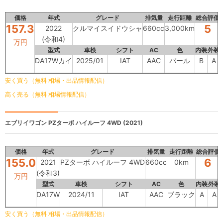
価格
年式
グレード
排気量
走行距離
総合評価
157.3
5
2022
クルマイスイドウシャ
660cc
3,000km
(令和4)
万円
型式
車検
シフト
AC
色
内装
外装
DA17Wカイ
2025/01
IAT
AAC
パール
B
A
安く買う（無料 相場・出品情報配信）
高く売る（無料 相場情報配信）
エブリイワゴン
PZターボ ハイルーフ 4WD (2021)
価格
年式
グレード
排気量
走行距離
総合評価
155.0
6
2021
PZターボ ハイルーフ 4WD
660cc
0km
(令和3)
万円
型式
車検
シフト
AC
色
内装
外装
DA17W
2024/11
IAT
AAC
ブラック
A
A
安く買う（無料 相場・出品情報配信）