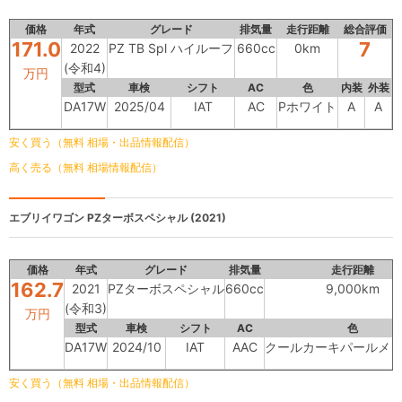
価格
年式
グレード
排気量
走行距離
総合評価
171.0
7
2022
PZ TB Spl ハイルーフ
660cc
0km
(令和4)
万円
型式
車検
シフト
AC
色
内装
外装
DA17W
2025/04
IAT
AC
Pホワイト
A
A
安く買う（無料 相場・出品情報配信）
高く売る（無料 相場情報配信）
エブリイワゴン
PZターボスペシャル (2021)
価格
年式
グレード
排気量
走行距離
162.7
2021
PZターボスペシャル
660cc
9,000km
(令和3)
万円
型式
車検
シフト
AC
色
DA17W
2024/10
IAT
AAC
クールカーキパールメ
安く買う（無料 相場・出品情報配信）