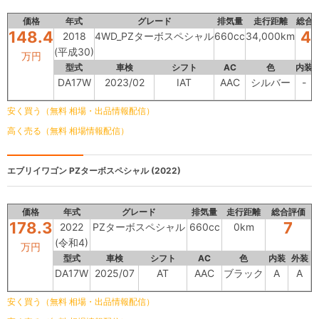
価格
年式
グレード
排気量
走行距離
総合
148.4
4.
2018
4WD_PZターボスペシャル
660cc
34,000km
(平成30)
万円
型式
車検
シフト
AC
色
内装
DA17W
2023/02
IAT
AAC
シルバー
-
安く買う（無料 相場・出品情報配信）
高く売る（無料 相場情報配信）
エブリイワゴン
PZターボスペシャル (2022)
価格
年式
グレード
排気量
走行距離
総合評価
178.3
7
2022
PZターボスペシャル
660cc
0km
(令和4)
万円
型式
車検
シフト
AC
色
内装
外装
DA17W
2025/07
AT
AAC
ブラック
A
A
安く買う（無料 相場・出品情報配信）