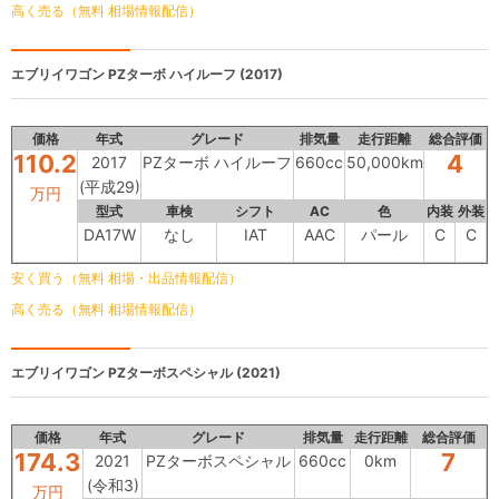
高く売る（無料 相場情報配信）
エブリイワゴン
PZターボ ハイルーフ (2017)
価格
年式
グレード
排気量
走行距離
総合評価
110.2
4
2017
PZターボ ハイルーフ
660cc
50,000km
(平成29)
万円
型式
車検
シフト
AC
色
内装
外装
DA17W
なし
IAT
AAC
パール
C
C
安く買う（無料 相場・出品情報配信）
高く売る（無料 相場情報配信）
エブリイワゴン
PZターボスペシャル (2021)
価格
年式
グレード
排気量
走行距離
総合評価
174.3
7
2021
PZターボスペシャル
660cc
0km
(令和3)
万円