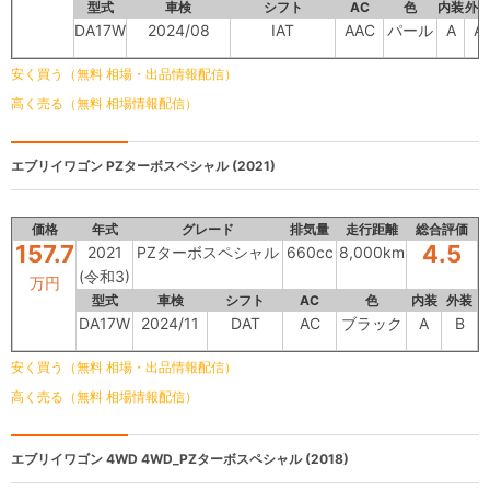
型式
車検
シフト
AC
色
内装
外
DA17W
2024/08
IAT
AAC
パール
A
A
安く買う（無料 相場・出品情報配信）
高く売る（無料 相場情報配信）
エブリイワゴン
PZターボスペシャル (2021)
価格
年式
グレード
排気量
走行距離
総合評価
157.7
4.5
2021
PZターボスペシャル
660cc
8,000km
(令和3)
万円
型式
車検
シフト
AC
色
内装
外装
DA17W
2024/11
DAT
AC
ブラック
A
B
安く買う（無料 相場・出品情報配信）
高く売る（無料 相場情報配信）
エブリイワゴン 4WD
4WD_PZターボスペシャル (2018)