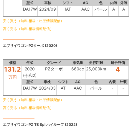
型式
車検
シフト
AC
色
内装
外装
DA17W
2024/09
IAT
AAC
パール
A
A
安く買う（無料 相場・出品情報配信）
高く売る（無料 相場情報配信）
エブリイワゴン
PZターボ (2020)
価格
年式
グレード
排気量
走行距離
総合評価
131.2
4
2020
PZターボ
660cc
25,000km
(令和2)
万円
型式
車検
シフト
AC
色
内装
外装
DA17W
2024/03
AT
AAC
パール
-
-
安く買う（無料 相場・出品情報配信）
高く売る（無料 相場情報配信）
エブリイワゴン
PZ TB Spl ハイルーフ (2022)