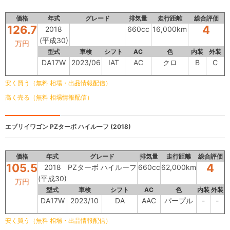
価格
年式
グレード
排気量
走行距離
総合評価
126.7
4
2018
660cc
16,000km
(平成30)
万円
型式
車検
シフト
AC
色
内装
外装
DA17W
2023/06
IAT
AC
クロ
B
C
安く買う（無料 相場・出品情報配信）
高く売る（無料 相場情報配信）
エブリイワゴン
PZターボ ハイルーフ (2018)
価格
年式
グレード
排気量
走行距離
総合評価
105.5
4
2018
PZターボ ハイルーフ
660cc
62,000km
(平成30)
万円
型式
車検
シフト
AC
色
内装
外装
DA17W
2023/10
DA
AAC
パープル
-
-
安く買う（無料 相場・出品情報配信）