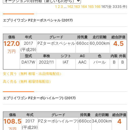
1
2
3
...
162
163
164
165
166
167(全 3335 件)
エブリイワゴン
PZターボスペシャル (2017)
価格
年式
グレード
排気量
走行距離
総合評価
127.0
4.5
2017
PZターボスペシャル
660cc
60,000km
(平成29)
万円
型式
車検
シフト
AC
色
内装
外装
DA17W
2022/11
IAT
AAC
パール
B
B
安く買う（無料 相場・出品情報配信）
高く売る（無料 相場情報配信）
エブリイワゴン
PZターボ(ハイルーフ) (2017)
価格
年式
グレード
排気量
走行距離
総合評価
108.5
4
2017
PZターボ(ハイルーフ)
660cc
34,000km
(平成29)
万円