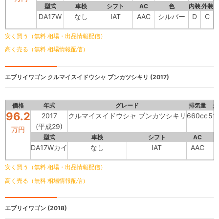
型式
車検
シフト
AC
色
内装
外装
DA17W
なし
IAT
AAC
シルバー
D
C
安く買う（無料 相場・出品情報配信）
高く売る（無料 相場情報配信）
エブリイワゴン
クルマイスイドウシャ ブンカツシキリ (2017)
価格
年式
グレード
排気量
走
96.2
2017
クルマイスイドウシャ ブンカツシキリ
660cc
51
(平成29)
万円
型式
車検
シフト
AC
DA17Wカイ
なし
IAT
AAC
安く買う（無料 相場・出品情報配信）
高く売る（無料 相場情報配信）
エブリイワゴン
(2018)