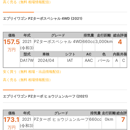
高く売る（無料 相場情報配信）
エブリイワゴン
PZターボスペシャル 4WD (2021)
価格
年式
グレード
排気量
走行距離
総合評価
157.5
4
2021
PZターボスペシャル 4WD
660cc
3,000km
(令和3)
万円
型式
車検
シフト
AC
色
内装
外装
DA17W
2024/04
IAT
AAC
パール
A
C
安く買う（無料 相場・出品情報配信）
高く売る（無料 相場情報配信）
エブリイワゴン
PZターボ ヒョウジュンルーフ (2021)
価格
年式
グレード
排気量
走行距離
総合評
173.1
7
2021
PZターボ ヒョウジュンルーフ
660cc
0km
(令和3)
万円