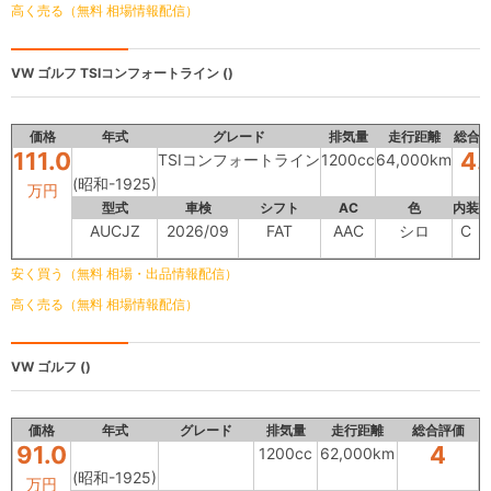
高く売る（無料 相場情報配信）
VW ゴルフ
TSIコンフォートライン ()
価格
年式
グレード
排気量
走行距離
総合
111.0
4.
TSIコンフォートライン
1200cc
64,000km
(昭和-1925)
万円
型式
車検
シフト
AC
色
内装
AUCJZ
2026/09
FAT
AAC
シロ
C
安く買う（無料 相場・出品情報配信）
高く売る（無料 相場情報配信）
VW ゴルフ
()
価格
年式
グレード
排気量
走行距離
総合評価
91.0
4
1200cc
62,000km
(昭和-1925)
万円