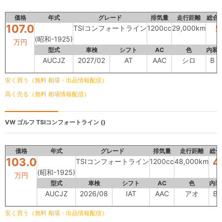
価格
年式
グレード
排気量
走行距離
総合
107.0
5
TSIコンフォートライン
1200cc
29,000km
(昭和-1925)
万円
型式
車検
シフト
AC
色
内装
AUCJZ
2027/02
AT
AAC
シロ
B
安く買う（無料 相場・出品情報配信）
高く売る（無料 相場情報配信）
VW ゴルフ
TSIコンフォートライン ()
価格
年式
グレード
排気量
走行距離
総合
103.0
4
TSIコンフォートライン
1200cc
48,000km
(昭和-1925)
万円
型式
車検
シフト
AC
色
内装
AUCJZ
2026/08
IAT
AAC
アオ
B
安く買う（無料 相場・出品情報配信）