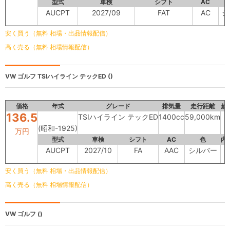
型式
車検
シフト
AC
AUCPT
2027/09
FAT
AC
シ
安く買う（無料 相場・出品情報配信）
高く売る（無料 相場情報配信）
VW ゴルフ
TSIハイライン テックED ()
価格
年式
グレード
排気量
走行距離
総
136.5
TSIハイライン テックED
1400cc
59,000km
(昭和-1925)
万円
型式
車検
シフト
AC
色
内
AUCPT
2027/10
FA
AAC
シルバー
B
安く買う（無料 相場・出品情報配信）
高く売る（無料 相場情報配信）
VW ゴルフ
()