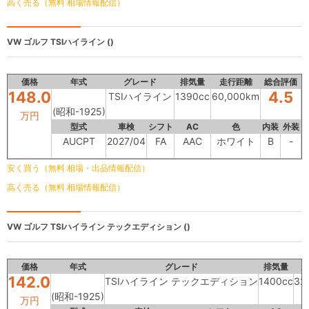
高く売る（無料 相場情報配信）
VW ゴルフ
TSIハイライン ()
価格
年式
グレード
排気量
走行距離
総合評価
148.0
4.5
TSIハイライン
1390cc
60,000km
(昭和-1925)
万円
型式
車検
シフト
AC
色
内装
外装
AUCPT
2027/04
FA
AAC
ホワイト
B
-
安く買う（無料 相場・出品情報配信）
高く売る（無料 相場情報配信）
VW ゴルフ
TSIハイライン テックエディション ()
価格
年式
グレード
排気量
走
142.0
TSIハイライン テックエディション
1400cc
32
(昭和-1925)
万円