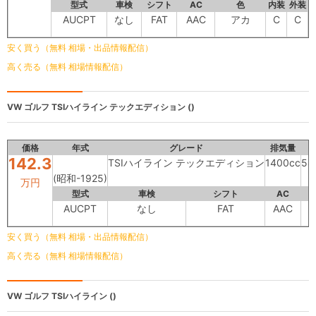
型式
車検
シフト
AC
色
内装
外装
AUCPT
なし
FAT
AAC
アカ
C
C
安く買う（無料 相場・出品情報配信）
高く売る（無料 相場情報配信）
VW ゴルフ
TSIハイライン テックエディション ()
価格
年式
グレード
排気量
142.3
TSIハイライン テックエディション
1400cc
54
(昭和-1925)
万円
型式
車検
シフト
AC
AUCPT
なし
FAT
AAC
安く買う（無料 相場・出品情報配信）
高く売る（無料 相場情報配信）
VW ゴルフ
TSIハイライン ()