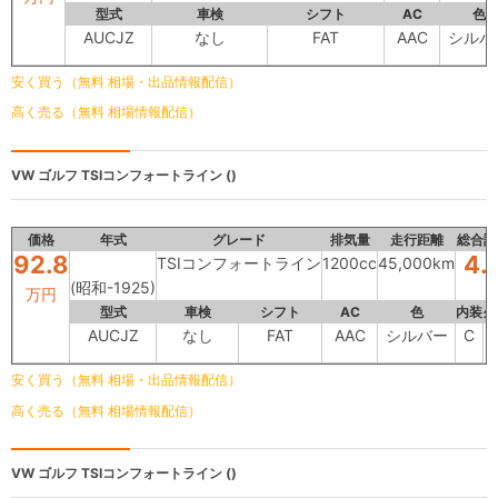
型式
車検
シフト
AC
色
AUCJZ
なし
FAT
AAC
シルバ
安く買う（無料 相場・出品情報配信）
高く売る（無料 相場情報配信）
VW ゴルフ
TSIコンフォートライン ()
価格
年式
グレード
排気量
走行距離
総合評
92.8
4.
TSIコンフォートライン
1200cc
45,000km
(昭和-1925)
万円
型式
車検
シフト
AC
色
内装
外
AUCJZ
なし
FAT
AAC
シルバー
C
安く買う（無料 相場・出品情報配信）
高く売る（無料 相場情報配信）
VW ゴルフ
TSIコンフォートライン ()