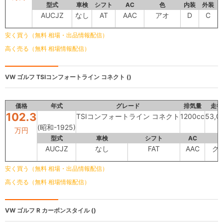
型式
車検
シフト
AC
色
内装
外装
AUCJZ
なし
AT
AAC
アオ
D
C
安く買う（無料 相場・出品情報配信）
高く売る（無料 相場情報配信）
VW ゴルフ
TSIコンフォートライン コネクト ()
価格
年式
グレード
排気量
走行
102.3
TSIコンフォートライン コネクト
1200cc
53,0
(昭和-1925)
万円
型式
車検
シフト
AC
AUCJZ
なし
FAT
AAC
グ
安く買う（無料 相場・出品情報配信）
高く売る（無料 相場情報配信）
VW ゴルフ
R カーボンスタイル ()