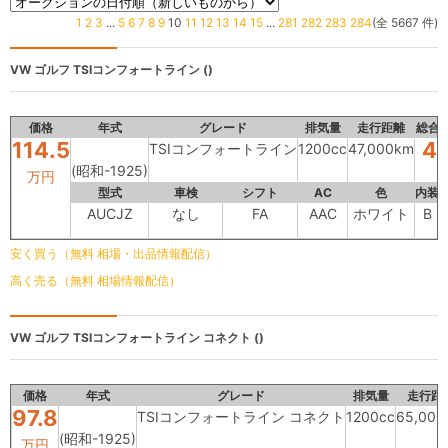
1
2
3
...
5
6
7
8
9
10
11
12
13
14
15
...
281
282
283
284
(全 5667 件)
VW ゴルフ
TSIコンフォートライン ()
価格
年式
グレード
排気量
走行距離
総合
114.5
4.
TSIコンフォートライン
1200cc
47,000km
(昭和-1925)
万円
型式
車検
シフト
AC
色
内装
AUCJZ
なし
FA
AAC
ホワイト
B
安く買う（無料 相場・出品情報配信）
高く売る（無料 相場情報配信）
VW ゴルフ
TSIコンフォートライン コネクト ()
価格
年式
グレード
排気量
走行距
97.8
TSIコンフォートライン コネクト
1200cc
65,000
(昭和-1925)
万円