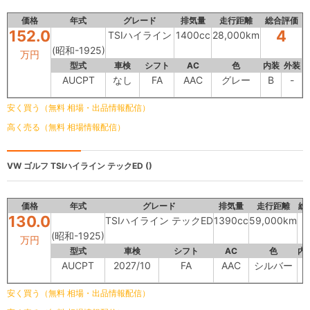
価格
年式
グレード
排気量
走行距離
総合評価
152.0
4
TSIハイライン
1400cc
28,000km
(昭和-1925)
万円
型式
車検
シフト
AC
色
内装
外装
AUCPT
なし
FA
AAC
グレー
B
-
安く買う（無料 相場・出品情報配信）
高く売る（無料 相場情報配信）
VW ゴルフ
TSIハイライン テックED ()
価格
年式
グレード
排気量
走行距離
総
130.0
TSIハイライン テックED
1390cc
59,000km
(昭和-1925)
万円
型式
車検
シフト
AC
色
内
AUCPT
2027/10
FA
AAC
シルバー
B
安く買う（無料 相場・出品情報配信）