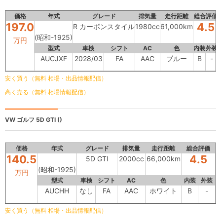
価格
年式
グレード
排気量
走行距離
総合評価
197.0
4.5
R カーボンスタイル
1980cc
61,000km
(昭和-1925)
万円
型式
車検
シフト
AC
色
内装
外装
AUCJXF
2028/03
FA
AAC
ブルー
B
-
安く買う（無料 相場・出品情報配信）
高く売る（無料 相場情報配信）
VW ゴルフ
5D GTI ()
価格
年式
グレード
排気量
走行距離
総合評価
140.5
4.5
5D GTI
2000cc
66,000km
(昭和-1925)
万円
型式
車検
シフト
AC
色
内装
外装
AUCHH
なし
FA
AAC
ホワイト
B
-
安く買う（無料 相場・出品情報配信）