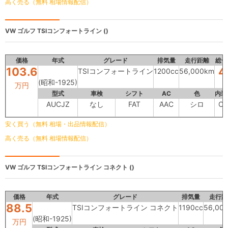
高く売る（無料 相場情報配信）
VW ゴルフ
TSIコンフォートライン ()
価格
年式
グレード
排気量
走行距離
総合
103.6
4
TSIコンフォートライン
1200cc
56,000km
(昭和-1925)
万円
型式
車検
シフト
AC
色
内装
AUCJZ
なし
FAT
AAC
シロ
C
安く買う（無料 相場・出品情報配信）
高く売る（無料 相場情報配信）
VW ゴルフ
TSIコンフォートライン コネクト ()
価格
年式
グレード
排気量
走行距
88.5
TSIコンフォートライン コネクト
1190cc
56,00
(昭和-1925)
万円