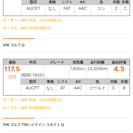
型式
車検
シフト
AC
色
内装
外装
AUCPT
なし
FAT
AAC
コン
C
C
安く買う（無料 相場・出品情報配信）
高く売る（無料 相場情報配信）
VW ゴルフ
()
価格
年式
グレード
排気量
走行距離
総合評価
117.5
4.5
1400cc
23,000km
(昭和-1925)
万円
型式
車検
シフト
AC
色
内装
外装
AUCPT
なし
AT
AAC
ゴールド
C
B
安く買う（無料 相場・出品情報配信）
高く売る（無料 相場情報配信）
VW ゴルフ
TSIハイライン コネクト ()