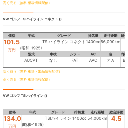
高く売る（無料 相場情報配信）
VW ゴルフ
TSIハイライン コネクト ()
価格
年式
グレード
排気量
走行距離
総合
101.5
TSIハイライン コネクト
1400cc
56,000km
(昭和-1925)
万円
型式
車検
シフト
AC
色
内装
AUCPT
なし
FAT
AAC
アカ
B
安く買う（無料 相場・出品情報配信）
高く売る（無料 相場情報配信）
VW ゴルフ
TSIハイライン ()
価格
年式
グレード
排気量
走行距離
総合評価
134.0
4.5
TSIハイライン
1400cc
54,000km
(昭和-1925)
万円