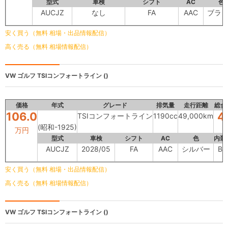
型式
車検
シフト
AC
色
AUCJZ
なし
FA
AAC
ブラ
安く買う（無料 相場・出品情報配信）
高く売る（無料 相場情報配信）
VW ゴルフ
TSIコンフォートライン ()
価格
年式
グレード
排気量
走行距離
総合
106.0
4
TSIコンフォートライン
1190cc
49,000km
(昭和-1925)
万円
型式
車検
シフト
AC
色
内装
AUCJZ
2028/05
FA
AAC
シルバー
B
安く買う（無料 相場・出品情報配信）
高く売る（無料 相場情報配信）
VW ゴルフ
TSIコンフォートライン ()