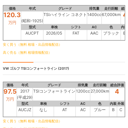
価格
年式
グレード
排気量
走行距離
総合
120.3
4
TSIハイライン コネクト
1400cc
67,000km
(昭和-1925)
万円
型式
車検
シフト
AC
色
内装
AUCPT
2026/05
FAT
AAC
ブラック
B
安く買う（無料 相場・出品情報配信）
高く売る（無料 相場情報配信）
VW ゴルフ
TSIコンフォートライン (2017)
価格
年式
グレード
排気量
走行距離
総合評価
97.5
4
2017
TSIコンフォートライン
1200cc
27,000km
(平成29)
万円
型式
車検
シフト
AC
色
内装
外装
AUCJZ
なし
AT
AC
ブルー
B
C
安く買う（無料 相場・出品情報配信）