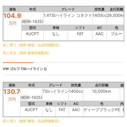
価格
年式
グレード
排気量
走行距離
104.9
1.4TSIハイライン コネクト
1400cc
29,000km
(昭和-1925)
万円
型式
車検
シフト
AC
色
AUCPT
なし
FAT
AAC
ブルー
安く買う（無料 相場・出品情報配信）
高く売る（無料 相場情報配信）
VW ゴルフ
TSIハイライン ()
価格
年式
グレード
排気量
走行距離
総
130.7
TSIハイライン
1400cc
10,000km
(昭和-1925)
万円
型式
車検
シフト
AC
色
内装
AUCPT
なし
FAT
AAC
ディープブラックPE
B
安く買う（無料 相場・出品情報配信）