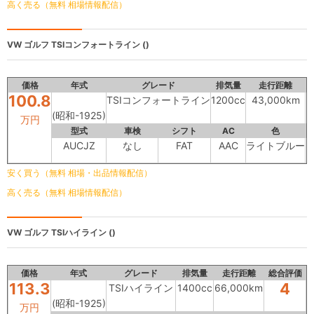
高く売る（無料 相場情報配信）
VW ゴルフ
TSIコンフォートライン ()
価格
年式
グレード
排気量
走行距離
100.8
TSIコンフォートライン
1200cc
43,000km
(昭和-1925)
万円
型式
車検
シフト
AC
色
内
AUCJZ
なし
FAT
AAC
ライトブルー
安く買う（無料 相場・出品情報配信）
高く売る（無料 相場情報配信）
VW ゴルフ
TSIハイライン ()
価格
年式
グレード
排気量
走行距離
総合評価
113.3
4
TSIハイライン
1400cc
66,000km
(昭和-1925)
万円