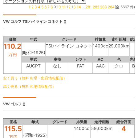
1
2
3
4
5
6
7
8
9
10
11
12
13
14
...
281
282
283
284
(全 5667 件)
VW ゴルフ
TSIハイライン コネクト ()
価格
年式
グレード
排気量
走行距離
総合
110.2
TSIハイライン コネクト
1400cc
29,000km
(昭和-1925)
万円
型式
車検
シフト
AC
色
内装
AUCPT
なし
FAT
AAC
クロ
B
安く買う（無料 相場・出品情報配信）
高く売る（無料 相場情報配信）
VW ゴルフ
()
価格
年式
グレード
排気量
走行距離
総合評価
115.5
4
1400cc
59,000km
(昭和-1925)
万円