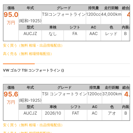
価格
年式
グレード
排気量
走行距離
総合評
95.0
4
TSIコンフォートライン
1200cc
44,000km
(昭和-1925)
万円
型式
車検
シフト
AC
色
内装
外
AUCJZ
なし
FA
AAC
レッド
B
安く買う（無料 相場・出品情報配信）
高く売る（無料 相場情報配信）
VW ゴルフ
TSI コンフォートライン ()
価格
年式
グレード
排気量
走行距離
総合評
95.6
4.
TSI コンフォートライン
1200cc
37,000km
(昭和-1925)
万円
型式
車検
シフト
AC
色
内装
外
AUCJZ
2026/10
FAT
AC
アオ
B
安く買う（無料 相場・出品情報配信）