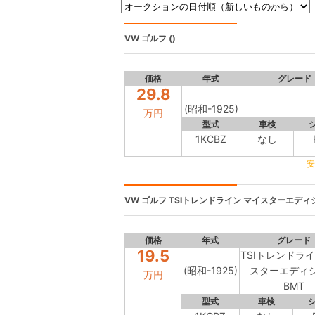
VW ゴルフ
()
価格
年式
グレード
29.8
(昭和-1925)
万円
型式
車検
1KCBZ
なし
安
VW ゴルフ
TSIトレンドライン マイスターエディショ
価格
年式
グレード
19.5
TSIトレンドライ
(昭和-1925)
スターエディ
万円
BMT
型式
車検