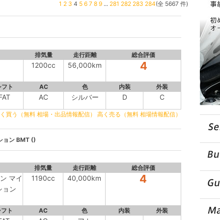
1
2
3
4
5
6
7
8
9
...
281
282
283
284
(全 5667 件)
排気量
走行距離
総合評価
4
1200cc
56,000km
シフト
AC
色
内装
外装
FAT
AC
シルバー
D
C
く買う（無料 相場・出品情報配信）
高く売る（無料 相場情報配信）
ン BMT ()
排気量
走行距離
総合評価
4
ン マイ
1190cc
40,000km
ション
シフト
AC
色
内装
外装