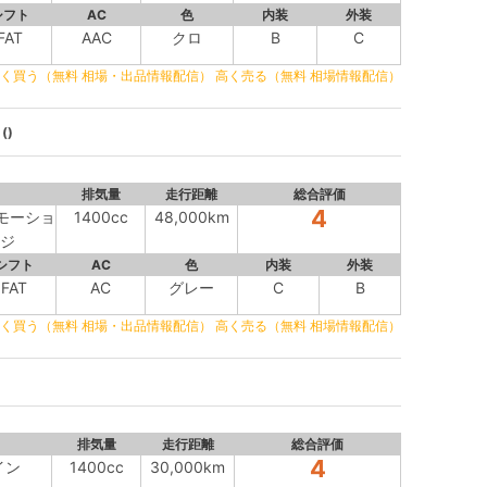
シフト
AC
色
内装
外装
FAT
AAC
クロ
B
C
く買う（無料 相場・出品情報配信）
高く売る（無料 相場情報配信）
()
排気量
走行距離
総合評価
4
Bモーショ
1400cc
48,000km
ジ
シフト
AC
色
内装
外装
FAT
AC
グレー
C
B
く買う（無料 相場・出品情報配信）
高く売る（無料 相場情報配信）
排気量
走行距離
総合評価
4
イン
1400cc
30,000km