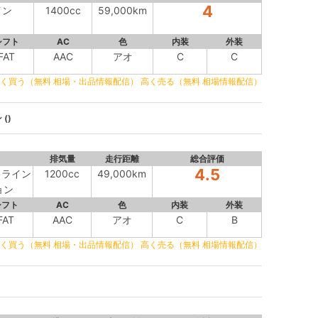
4
イン
1400cc
59,000km
シフト
AC
色
内装
外装
FAT
AAC
アオ
C
C
く買う（無料 相場・出品情報配信）
高く売る（無料 相場情報配信）
()
排気量
走行距離
総合評価
4.5
トライン
1200cc
49,000km
ョン
シフト
AC
色
内装
外装
FAT
AAC
アオ
C
B
く買う（無料 相場・出品情報配信）
高く売る（無料 相場情報配信）