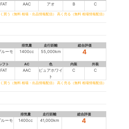
FAT
AAC
アオ
B
C
く買う（無料 相場・出品情報配信）
高く売る（無料 相場情報配信）
排気量
走行距離
総合評価
4
ブルーモ
1400cc
55,000km
シフト
AC
色
内装
外装
FAT
AAC
ピュアホワイ
C
C
ト
く買う（無料 相場・出品情報配信）
高く売る（無料 相場情報配信）
排気量
走行距離
総合評価
4
ブルーモ
1400cc
41,000km