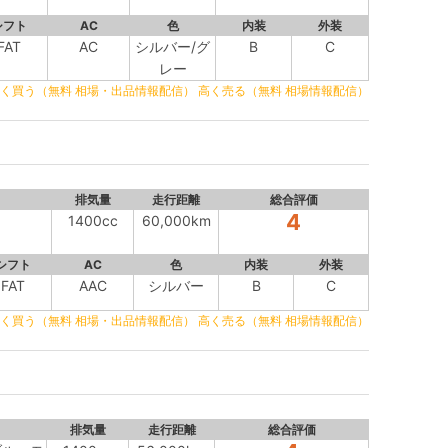
シフト
AC
色
内装
外装
FAT
AC
シルバー/グ
B
C
レー
く買う（無料 相場・出品情報配信）
高く売る（無料 相場情報配信）
排気量
走行距離
総合評価
4
1400cc
60,000km
シフト
AC
色
内装
外装
FAT
AAC
シルバー
B
C
く買う（無料 相場・出品情報配信）
高く売る（無料 相場情報配信）
排気量
走行距離
総合評価