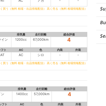
FAT
AC
アカ
-
-
く買う（無料 相場・出品情報配信）
高く売る（無料 相場情報配信）
排気量
走行距離
総合評価
4
ライン
1200cc
67,000km
シフト
AC
色
内装
外装
IAT
AC
シロ
-
-
く買う（無料 相場・出品情報配信）
高く売る（無料 相場情報配信）
排気量
走行距離
総合評価
4
イン
1400cc
57,000km
シフト
AC
色
内装
外装