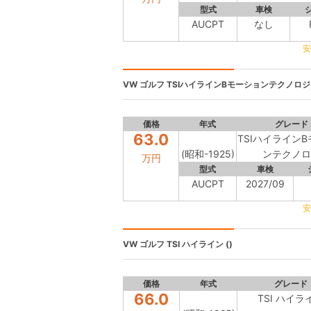
型式
車検
AUCPT
なし
安
VW ゴルフ
TSIハイラインBモーションテクノロジ 
価格
年式
グレード
63.0
TSIハイライン
(昭和-1925)
ンテクノロ
万円
型式
車検
AUCPT
2027/09
安
VW ゴルフ
TSI ハイライン ()
価格
年式
グレード
66.0
TSI ハイラ