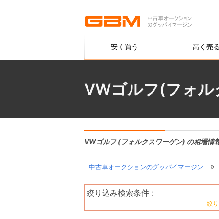
安く買う
高く売
VWゴルフ(フォル
VWゴルフ (フォルクスワーゲン) の相場情
»
中古車オークションのグッバイマージン
絞り込み検索条件 :
絞り