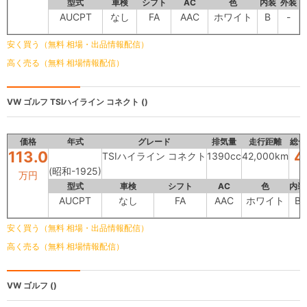
型式
車検
シフト
AC
色
内装
外装
AUCPT
なし
FA
AAC
ホワイト
B
-
安く買う（無料 相場・出品情報配信）
高く売る（無料 相場情報配信）
VW ゴルフ
TSIハイライン コネクト ()
価格
年式
グレード
排気量
走行距離
総合
113.0
4
TSIハイライン コネクト
1390cc
42,000km
(昭和-1925)
万円
型式
車検
シフト
AC
色
内装
AUCPT
なし
FA
AAC
ホワイト
B
安く買う（無料 相場・出品情報配信）
高く売る（無料 相場情報配信）
VW ゴルフ
()