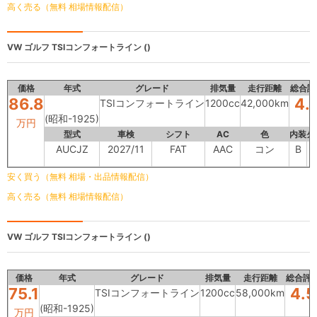
高く売る（無料 相場情報配信）
VW ゴルフ
TSIコンフォートライン ()
価格
年式
グレード
排気量
走行距離
総合評
86.8
4.
TSIコンフォートライン
1200cc
42,000km
(昭和-1925)
万円
型式
車検
シフト
AC
色
内装
外
AUCJZ
2027/11
FAT
AAC
コン
B
安く買う（無料 相場・出品情報配信）
高く売る（無料 相場情報配信）
VW ゴルフ
TSIコンフォートライン ()
価格
年式
グレード
排気量
走行距離
総合評
75.1
4.5
TSIコンフォートライン
1200cc
58,000km
(昭和-1925)
万円