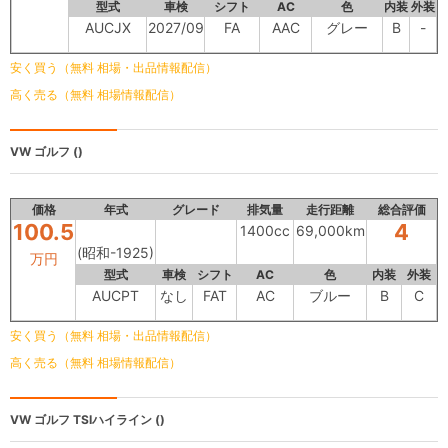
型式
車検
シフト
AC
色
内装
外装
AUCJX
2027/09
FA
AAC
グレー
B
-
安く買う（無料 相場・出品情報配信）
高く売る（無料 相場情報配信）
VW ゴルフ
()
価格
年式
グレード
排気量
走行距離
総合評価
100.5
4
1400cc
69,000km
(昭和-1925)
万円
型式
車検
シフト
AC
色
内装
外装
AUCPT
なし
FAT
AC
ブルー
B
C
安く買う（無料 相場・出品情報配信）
高く売る（無料 相場情報配信）
VW ゴルフ
TSIハイライン ()