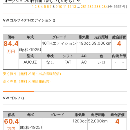
1
2
3
4
5
6
7
8
9
10
11
12
13
...
281
282
283
284
(全 5667 件)
VW ゴルフ
40THエディション ()
価格
年式
グレード
排気量
走行距離
総合評価
84.4
4
40THエディション
1190cc
69,000km
(昭和-1925)
万円
型式
車検
シフト
AC
色
内装
外装
AUCJZ
なし
FAT
AC
シロ
-
-
安く買う（無料 相場・出品情報配信）
高く売る（無料 相場情報配信）
VW ゴルフ
()
価格
年式
グレード
排気量
走行距離
総合評価
60.4
4
1200cc
52,000km
(昭和-1925)
万円