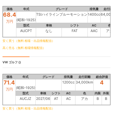
価格
年式
グレード
排気量
走行距
68.4
TSIハイラインブルーモーション
1400cc
64,00
(昭和-1925)
万円
型式
車検
シフト
AC
色
AUCPT
なし
FAT
AAC
アカ
安く買う（無料 相場・出品情報配信）
高く売る（無料 相場情報配信）
VW ゴルフ
()
価格
年式
グレード
排気量
走行距離
総合評価
71.4
4
1200cc
34,000km
(昭和-1925)
万円
型式
車検
シフト
AC
色
内装
外装
AUCJZ
2027/06
AT
AC
アカ
B
B
安く買う（無料 相場・出品情報配信）