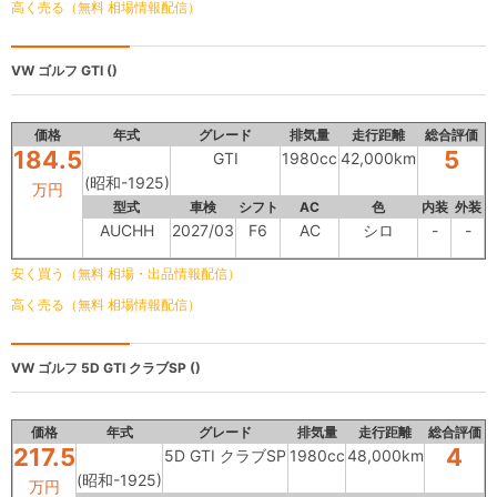
高く売る（無料 相場情報配信）
VW ゴルフ
GTI ()
価格
年式
グレード
排気量
走行距離
総合評価
184.5
5
GTI
1980cc
42,000km
(昭和-1925)
万円
型式
車検
シフト
AC
色
内装
外装
AUCHH
2027/03
F6
AC
シロ
-
-
安く買う（無料 相場・出品情報配信）
高く売る（無料 相場情報配信）
VW ゴルフ
5D GTI クラブSP ()
価格
年式
グレード
排気量
走行距離
総合評価
217.5
4
5D GTI クラブSP
1980cc
48,000km
(昭和-1925)
万円