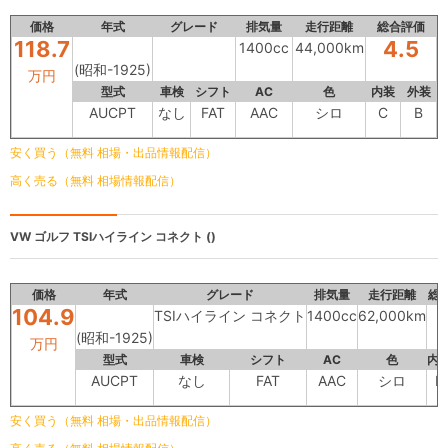
価格
年式
グレード
排気量
走行距離
総合評価
118.7
4.5
1400cc
44,000km
(昭和-1925)
万円
型式
車検
シフト
AC
色
内装
外装
AUCPT
なし
FAT
AAC
シロ
C
B
安く買う（無料 相場・出品情報配信）
高く売る（無料 相場情報配信）
VW ゴルフ
TSIハイライン コネクト ()
価格
年式
グレード
排気量
走行距離
総
104.9
TSIハイライン コネクト
1400cc
62,000km
(昭和-1925)
万円
型式
車検
シフト
AC
色
内
AUCPT
なし
FAT
AAC
シロ
B
安く買う（無料 相場・出品情報配信）