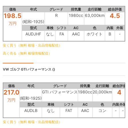
価格
年式
グレード
排気量
走行距離
総合評価
198.5
4.5
R
1980cc
63,000km
(昭和-1925)
万円
型式
車検
シフト
AC
色
内装
外装
AUDJHF
なし
FA
AAC
ホワイト
B
-
安く買う（無料 相場・出品情報配信）
高く売る（無料 相場情報配信）
VW ゴルフ
GTI パフォーマンス ()
価格
年式
グレード
排気量
走行距離
総合評価
217.0
4
GTI パフォーマンス
1980cc
20,000km
(昭和-1925)
万円
型式
車検
シフト
AC
色
内装
外装
AUDLB
なし
FAT
AAC
コン
-
-
安く買う（無料 相場・出品情報配信）