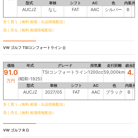
型式
車検
シフト
AC
色
内装
外
AUCJZ
なし
FAT
AAC
シルバー
B
B
安く買う（無料 相場・出品情報配信）
高く売る（無料 相場情報配信）
VW ゴルフ
TSIコンフォートライン ()
価格
年式
グレード
排気量
走行距離
総合評
91.0
4.
TSIコンフォートライン
1200cc
59,000km
(昭和-1925)
万円
型式
車検
シフト
AC
色
内装
外
AUCJZ
2027/05
FAT
AAC
ブラック
B
B
安く買う（無料 相場・出品情報配信）
高く売る（無料 相場情報配信）
VW ゴルフ
R ()