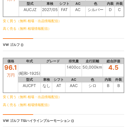
型式
車検
シフト
AC
色
内装
外装
AUCJZ
2027/05
FAT
AC
シルバー
D
C
安く買う（無料 相場・出品情報配信）
高く売る（無料 相場情報配信）
VW ゴルフ
()
価格
年式
グレード
排気量
走行距離
総合評価
96.1
4.5
1400cc
50,000km
(昭和-1925)
万円
型式
車検
シフト
AC
色
内装
外装
AUCPT
なし
AT
AAC
シロ
B
B
安く買う（無料 相場・出品情報配信）
高く売る（無料 相場情報配信）
VW ゴルフ
TSIハイラインブルーモーション ()