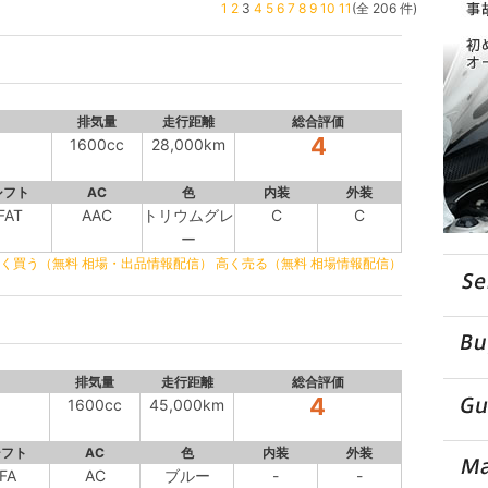
1
2
3
4
5
6
7
8
9
10
11
(全 206 件)
排気量
走行距離
総合評価
4
1600cc
28,000km
シフト
AC
色
内装
外装
FAT
AAC
トリウムグレ
C
C
ー
く買う（無料 相場・出品情報配信）
高く売る（無料 相場情報配信）
排気量
走行距離
総合評価
4
1600cc
45,000km
シフト
AC
色
内装
外装
FA
AC
ブルー
-
-