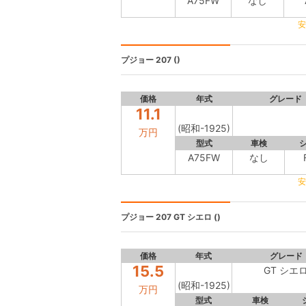
A75FW
なし
安
プジョー 207
()
価格
年式
グレード
11.1
(昭和-1925)
万円
型式
車検
A75FW
なし
安
プジョー 207
GT シエロ ()
価格
年式
グレード
15.5
GT シエ
(昭和-1925)
万円
型式
車検