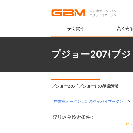
安く買う
高く売
プジョー207(プ
プジョー207 (プジョー) の相場情報
»
中古車オークションのグッバイマージン
絞り込み検索条件 :
絞り