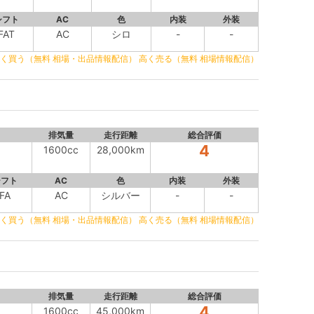
シフト
AC
色
内装
外装
FAT
AC
シロ
-
-
く買う（無料 相場・出品情報配信）
高く売る（無料 相場情報配信）
排気量
走行距離
総合評価
4
1600cc
28,000km
シフト
AC
色
内装
外装
FA
AC
シルバー
-
-
く買う（無料 相場・出品情報配信）
高く売る（無料 相場情報配信）
排気量
走行距離
総合評価
4
1600cc
45,000km