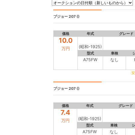
プジョー 207
()
価格
年式
グレード
10.0
(昭和-1925)
万円
型式
車検
A75FW
なし
安
プジョー 207
()
価格
年式
グレード
7.4
(昭和-1925)
万円
型式
車検
A75FW
なし