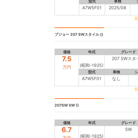
型式
車検
A7W5F01
2025/08
安
プジョー
207 SWスタイル ()
価格
年式
グレード
7.5
207 SWス
(昭和-1925)
万円
型式
車検
A7W5F01
なし
安
207SW
SW ()
価格
年式
グレード
6.7
SW
(昭和-1925)
万円