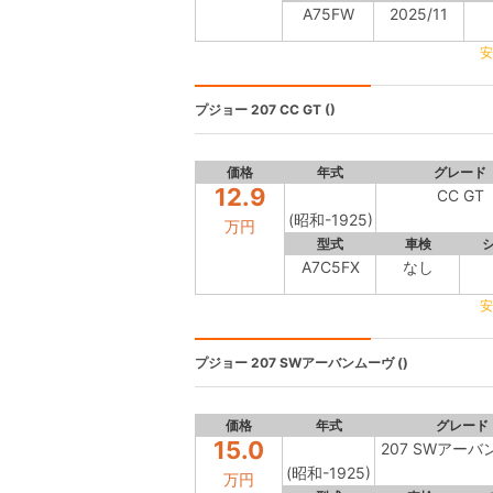
A75FW
2025/11
安
プジョー 207
CC GT ()
価格
年式
グレード
12.9
CC GT
(昭和-1925)
万円
型式
車検
A7C5FX
なし
安
プジョー
207 SWアーバンムーヴ ()
価格
年式
グレード
15.0
207 SWアー
(昭和-1925)
万円