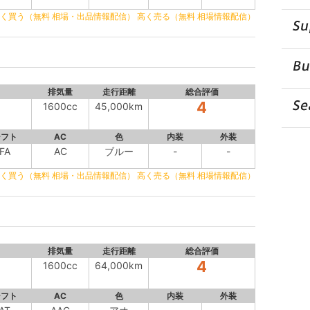
く買う（無料 相場・出品情報配信）
高く売る（無料 相場情報配信）
排気量
走行距離
総合評価
4
1600cc
45,000km
シフト
AC
色
内装
外装
FA
AC
ブルー
-
-
く買う（無料 相場・出品情報配信）
高く売る（無料 相場情報配信）
排気量
走行距離
総合評価
4
1600cc
64,000km
シフト
AC
色
内装
外装