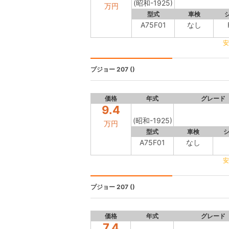
(昭和-1925)
万円
型式
車検
A75F01
なし
安
プジョー 207
()
価格
年式
グレード
9.4
(昭和-1925)
万円
型式
車検
A75F01
なし
安
プジョー 207
()
価格
年式
グレード
7.4