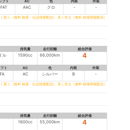
シフト
AC
色
内装
外装
FAT
AAC
クロ
-
-
く買う（無料 相場・出品情報配信）
高く売る（無料 相場情報配信）
排気量
走行距離
総合評価
4
タイル
1590cc
66,000km
シフト
AC
色
内装
外装
FA
AC
シルバー
B
-
く買う（無料 相場・出品情報配信）
高く売る（無料 相場情報配信）
排気量
走行距離
総合評価
4
1600cc
55,000km