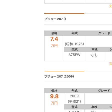
安
プジョー 207
()
価格
年式
グレード
7.4
(昭和-1925)
万円
型式
車検
A75FW
なし
安
プジョー 207
(2009)
価格
年式
グレード
9.8
2009
(平成21)
万円
型式
車検