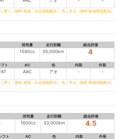
AT
AAC
アオ
-
-
く買う（無料 相場・出品情報配信）
高く売る（無料 相場情報配信）
排気量
走行距離
総合評価
4
1590cc
35,000km
シフト
AC
色
内装
外装
FAT
AAC
アオ
-
-
く買う（無料 相場・出品情報配信）
高く売る（無料 相場情報配信）
排気量
走行距離
総合評価
4.5
ロ
1600cc
33,000km
シフト
AC
色
内装
外装