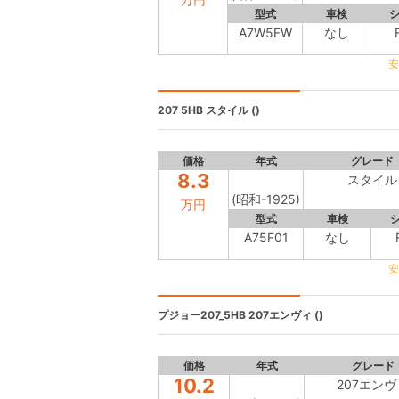
型式
車検
A7W5FW
なし
安
207 5HB
スタイル ()
価格
年式
グレード
8.3
スタイル
(昭和-1925)
万円
型式
車検
A75F01
なし
安
プジョー207_5HB
207エンヴィ ()
価格
年式
グレード
10.2
207エンヴ