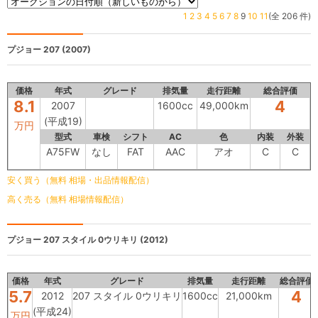
1
2
3
4
5
6
7
8
9
10
11
(全 206 件)
プジョー 207
(2007)
価格
年式
グレード
排気量
走行距離
総合評価
8.1
4
2007
1600cc
49,000km
(平成19)
万円
型式
車検
シフト
AC
色
内装
外装
A75FW
なし
FAT
AAC
アオ
C
C
安く買う（無料 相場・出品情報配信）
高く売る（無料 相場情報配信）
プジョー
207 スタイル 0ウリキリ (2012)
価格
年式
グレード
排気量
走行距離
総合評価
5.7
4
2012
207 スタイル 0ウリキリ
1600cc
21,000km
(平成24)
万円