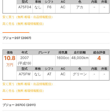
型式
車検
シフト
AC
色
内装
外装
A75F04
なし
F6
AC
アカ
-
-
安く買う（無料 相場・出品情報配信）
高く売る（無料 相場情報配信）
プジョー207
(2007)
価格
年式
グレード
排気量
走行距離
総合評価
10.8
4
2007
1600cc
48,000km
(平成19)
万円
型式
車検
シフト
AC
色
内装
外装
A75FW
なし
AT
AC
グリーン
-
-
安く買う（無料 相場・出品情報配信）
高く売る（無料 相場情報配信）
プジョー 207CC
(2011)