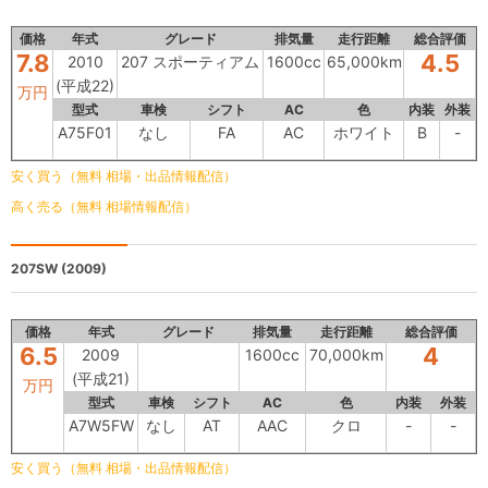
価格
年式
グレード
排気量
走行距離
総合評価
7.8
4.5
2010
207 スポーティアム
1600cc
65,000km
(平成22)
万円
型式
車検
シフト
AC
色
内装
外装
A75F01
なし
FA
AC
ホワイト
B
-
安く買う（無料 相場・出品情報配信）
高く売る（無料 相場情報配信）
207SW
(2009)
価格
年式
グレード
排気量
走行距離
総合評価
6.5
4
2009
1600cc
70,000km
(平成21)
万円
型式
車検
シフト
AC
色
内装
外装
A7W5FW
なし
AT
AAC
クロ
-
-
安く買う（無料 相場・出品情報配信）