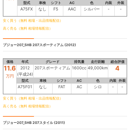
型式
車検
シフト
AC
色
内装
外装
A75FX
なし
F5
AAC
シルバー
-
-
安く買う（無料 相場・出品情報配信）
高く売る（無料 相場情報配信）
プジョー207_5HB
207スポーティアム (2012)
価格
年式
グレード
排気量
走行距離
総合評価
11.6
4
2012
207スポーティアム
1600cc
49,000km
(平成24)
万円
型式
車検
シフト
AC
色
内装
外装
A75F01
なし
FAT
AC
シロ
-
-
安く買う（無料 相場・出品情報配信）
高く売る（無料 相場情報配信）
プジョー207_5HB
207スタイル (2011)