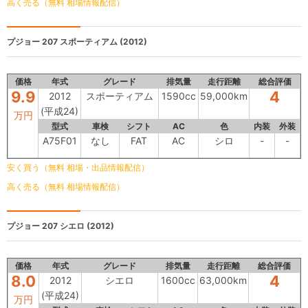
高く売る（無料 相場情報配信）
プジョー 207
スポーティアム (2012)
価格
年式
グレード
排気量
走行距離
総合評価
9.9
4
2012
スポーティアム
1590cc
59,000km
(平成24)
万円
型式
車検
シフト
AC
色
内装
外装
A75F01
なし
FAT
AC
シロ
-
-
安く買う（無料 相場・出品情報配信）
高く売る（無料 相場情報配信）
プジョー 207
シエロ (2012)
価格
年式
グレード
排気量
走行距離
総合評価
8.0
4
2012
シエロ
1600cc
63,000km
(平成24)
万円