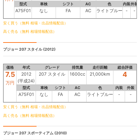
型式
車検
シフト
AC
色
内装
外装
A75F01
なし
FA
AC
ライトブルー
-
-
安く買う（無料 相場・出品情報配信）
高く売る（無料 相場情報配信）
プジョー
207 スタイル (2012)
価格
年式
グレード
排気量
走行距離
総合評価
7.5
4
2012
207 スタイル
1600cc
21,000km
(平成24)
万円
型式
車検
シフト
AC
色
内装
外装
A75F01
なし
FA
AC
ライトブルー
-
-
安く買う（無料 相場・出品情報配信）
高く売る（無料 相場情報配信）
プジョー
207 スポーティアム (2010)