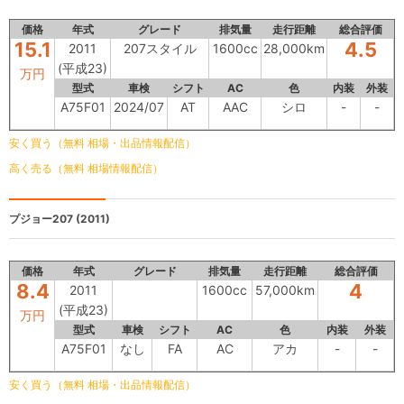
価格
年式
グレード
排気量
走行距離
総合評価
15.1
4.5
2011
207スタイル
1600cc
28,000km
(平成23)
万円
型式
車検
シフト
AC
色
内装
外装
A75F01
2024/07
AT
AAC
シロ
-
-
安く買う（無料 相場・出品情報配信）
高く売る（無料 相場情報配信）
プジョー207
(2011)
価格
年式
グレード
排気量
走行距離
総合評価
8.4
4
2011
1600cc
57,000km
(平成23)
万円
型式
車検
シフト
AC
色
内装
外装
A75F01
なし
FA
AC
アカ
-
-
安く買う（無料 相場・出品情報配信）