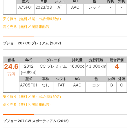
型式
車検
シフト
AC
色
内装
外装
A75F01
2023/03
AT
AAC
レッド
-
-
安く買う（無料 相場・出品情報配信）
高く売る（無料 相場情報配信）
プジョー 207
CC プレミアム (2012)
価格
年式
グレード
排気量
走行距離
総合評価
24.6
4
2012
CC プレミアム
1600cc
43,000km
(平成24)
万円
型式
車検
シフト
AC
色
内装
外装
A7C5F01
なし
FAT
AAC
コン
B
C
安く買う（無料 相場・出品情報配信）
高く売る（無料 相場情報配信）
プジョー 207
SW スポーティアム (2012)