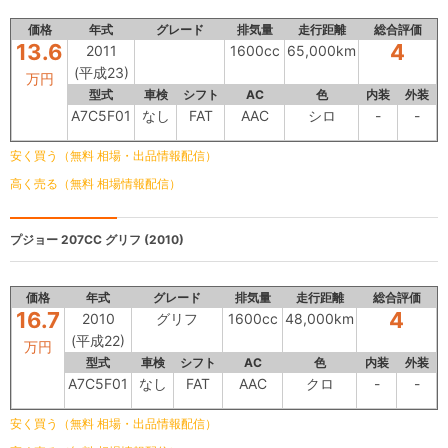
価格
年式
グレード
排気量
走行距離
総合評価
13.6
4
2011
1600cc
65,000km
(平成23)
万円
型式
車検
シフト
AC
色
内装
外装
A7C5F01
なし
FAT
AAC
シロ
-
-
安く買う（無料 相場・出品情報配信）
高く売る（無料 相場情報配信）
プジョー 207CC
グリフ (2010)
価格
年式
グレード
排気量
走行距離
総合評価
16.7
4
2010
グリフ
1600cc
48,000km
(平成22)
万円
型式
車検
シフト
AC
色
内装
外装
A7C5F01
なし
FAT
AAC
クロ
-
-
安く買う（無料 相場・出品情報配信）