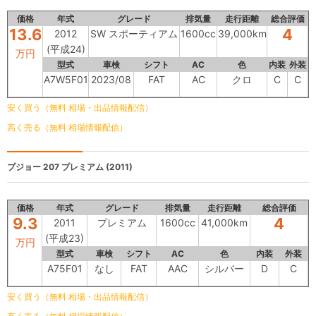
価格
年式
グレード
排気量
走行距離
総合評価
13.6
4
2012
SW スポーティアム
1600cc
39,000km
(平成24)
万円
型式
車検
シフト
AC
色
内装
外装
A7W5F01
2023/08
FAT
AC
クロ
C
C
安く買う（無料 相場・出品情報配信）
高く売る（無料 相場情報配信）
プジョー 207
プレミアム (2011)
価格
年式
グレード
排気量
走行距離
総合評価
9.3
4
2011
プレミアム
1600cc
41,000km
(平成23)
万円
型式
車検
シフト
AC
色
内装
外装
A75F01
なし
FAT
AAC
シルバー
D
C
安く買う（無料 相場・出品情報配信）