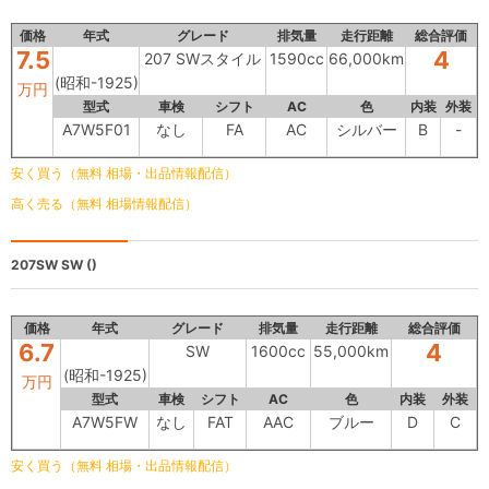
価格
年式
グレード
排気量
走行距離
総合評価
7.5
4
207 SWスタイル
1590cc
66,000km
(昭和-1925)
万円
型式
車検
シフト
AC
色
内装
外装
A7W5F01
なし
FA
AC
シルバー
B
-
安く買う（無料 相場・出品情報配信）
高く売る（無料 相場情報配信）
207SW
SW ()
価格
年式
グレード
排気量
走行距離
総合評価
6.7
4
SW
1600cc
55,000km
(昭和-1925)
万円
型式
車検
シフト
AC
色
内装
外装
A7W5FW
なし
FAT
AAC
ブルー
D
C
安く買う（無料 相場・出品情報配信）