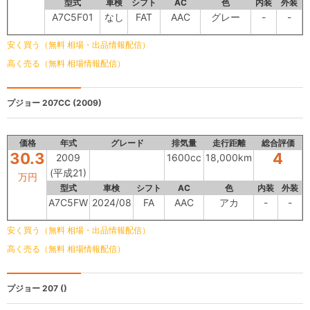
型式
車検
シフト
AC
色
内装
外装
A7C5F01
なし
FAT
AAC
グレー
-
-
安く買う（無料 相場・出品情報配信）
高く売る（無料 相場情報配信）
プジョー 207CC
(2009)
価格
年式
グレード
排気量
走行距離
総合評価
30.3
4
2009
1600cc
18,000km
(平成21)
万円
型式
車検
シフト
AC
色
内装
外装
A7C5FW
2024/08
FA
AAC
アカ
-
-
安く買う（無料 相場・出品情報配信）
高く売る（無料 相場情報配信）
プジョー 207
()