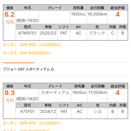
価格
年式
グレード
排気量
走行距離
総合評価
6.2
4
1600cc
16,000km
(昭和-1925)
万円
型式
車検
シフト
AC
色
内装
外装
A7W5F01
2025/03
FAT
AC
ブラック
C
B
安く買う（無料 相場・出品情報配信）
高く売る（無料 相場情報配信）
プジョー 207
スポーティアム ()
価格
年式
グレード
排気量
走行距離
総合評価
9.3
4
スポーティアム
1600cc
17,000km
(昭和-1925)
万円
型式
車検
シフト
AC
色
内装
外装
A75F01
2024/12
FAT
AC
シロ
B
B
安く買う（無料 相場・出品情報配信）