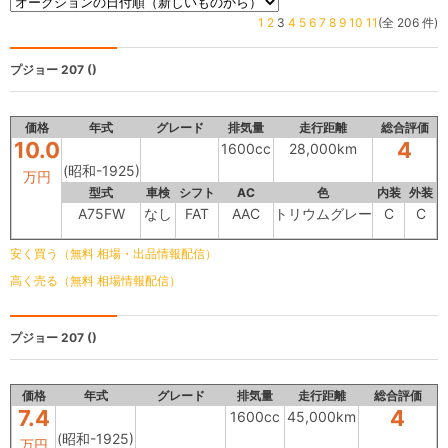
1
2
3
4
5
6
7
8
9
10
11
(全 206 件)
プジョー 207
()
価格
年式
グレード
排気量
走行距離
総合評価
10.0
4
1600cc
28,000km
(昭和-1925)
万円
型式
車検
シフト
AC
色
内装
外装
A75FW
なし
FAT
AAC
トリウムグレー
C
C
安く買う（無料 相場・出品情報配信）
高く売る（無料 相場情報配信）
プジョー 207
()
価格
年式
グレード
排気量
走行距離
総合評価
7.4
4
1600cc
45,000km
(昭和-1925)
万円