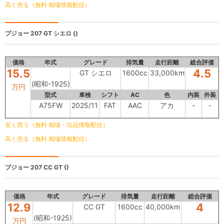
高く売る（無料 相場情報配信）
プジョー 207
GT シエロ ()
価格
年式
グレード
排気量
走行距離
総合評価
15.5
4.5
GT シエロ
1600cc
33,000km
(昭和-1925)
万円
型式
車検
シフト
AC
色
内装
外装
A75FW
2025/11
FAT
AAC
アカ
-
-
安く買う（無料 相場・出品情報配信）
高く売る（無料 相場情報配信）
プジョー 207
CC GT ()
価格
年式
グレード
排気量
走行距離
総合評価
12.9
4
CC GT
1600cc
40,000km
(昭和-1925)
万円