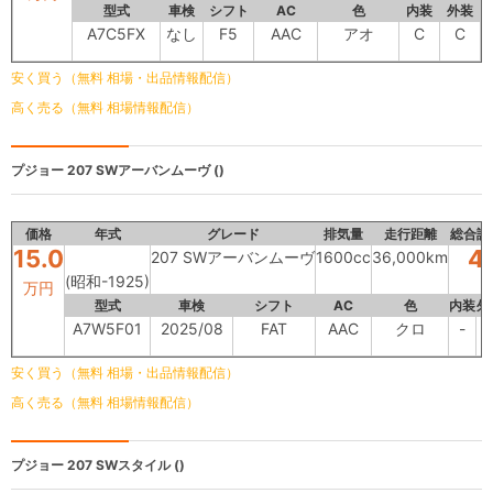
型式
車検
シフト
AC
色
内装
外装
A7C5FX
なし
F5
AAC
アオ
C
C
安く買う（無料 相場・出品情報配信）
高く売る（無料 相場情報配信）
プジョー
207 SWアーバンムーヴ ()
価格
年式
グレード
排気量
走行距離
総合評
15.0
4
207 SWアーバンムーヴ
1600cc
36,000km
(昭和-1925)
万円
型式
車検
シフト
AC
色
内装
外
A7W5F01
2025/08
FAT
AAC
クロ
-
-
安く買う（無料 相場・出品情報配信）
高く売る（無料 相場情報配信）
プジョー
207 SWスタイル ()