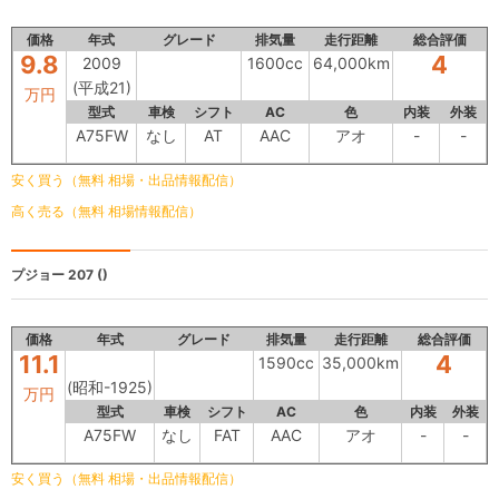
価格
年式
グレード
排気量
走行距離
総合評価
9.8
4
2009
1600cc
64,000km
(平成21)
万円
型式
車検
シフト
AC
色
内装
外装
A75FW
なし
AT
AAC
アオ
-
-
安く買う（無料 相場・出品情報配信）
高く売る（無料 相場情報配信）
プジョー 207
()
価格
年式
グレード
排気量
走行距離
総合評価
11.1
4
1590cc
35,000km
(昭和-1925)
万円
型式
車検
シフト
AC
色
内装
外装
A75FW
なし
FAT
AAC
アオ
-
-
安く買う（無料 相場・出品情報配信）