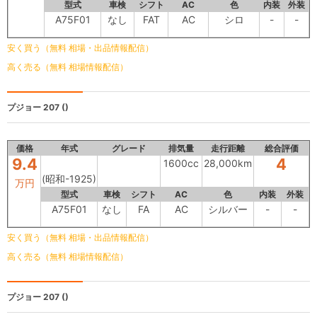
型式
車検
シフト
AC
色
内装
外装
A75F01
なし
FAT
AC
シロ
-
-
安く買う（無料 相場・出品情報配信）
高く売る（無料 相場情報配信）
プジョー 207
()
価格
年式
グレード
排気量
走行距離
総合評価
9.4
4
1600cc
28,000km
(昭和-1925)
万円
型式
車検
シフト
AC
色
内装
外装
A75F01
なし
FA
AC
シルバー
-
-
安く買う（無料 相場・出品情報配信）
高く売る（無料 相場情報配信）
プジョー 207
()