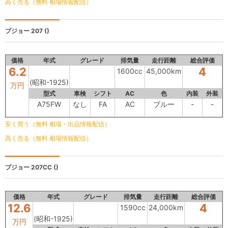
高く売る（無料 相場情報配信）
プジョー 207
()
価格
年式
グレード
排気量
走行距離
総合評価
6.2
4
1600cc
45,000km
(昭和-1925)
万円
型式
車検
シフト
AC
色
内装
外装
A75FW
なし
FA
AC
ブルー
-
-
安く買う（無料 相場・出品情報配信）
高く売る（無料 相場情報配信）
プジョー 207CC
()
価格
年式
グレード
排気量
走行距離
総合評価
12.6
4
1590cc
24,000km
(昭和-1925)
万円