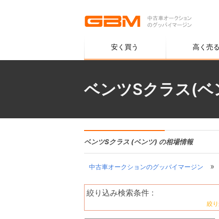
安く買う
高く売
ベンツSクラス(ベ
ベンツSクラス (ベンツ) の相場情報
»
中古車オークションのグッバイマージン
絞り込み検索条件 :
絞り