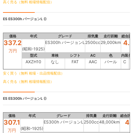
高く売る（無料 相場情報配信）
ES
ES300h バージョンL ()
価格
年式
グレード
排気量
走行距離
総合評
337.2
4.
ES300h バージョンL
2500cc
29,000km
(昭和-1925)
万円
型式
車検
シフト
AC
色
内装
外
AXZH10
なし
FAT
AAC
パール
C
安く買う（無料 相場・出品情報配信）
高く売る（無料 相場情報配信）
ES
ES300h バージョンL ()
価格
年式
グレード
排気量
走行距離
総合評
307.1
4
ES300h バージョンL
2500cc
48,000km
(昭和-1925)
万円