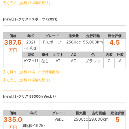
高く売る（無料 相場情報配信）
[new!]
レクサス
Fスポーツ (2021)
価格
年式
グレード
排気量
走行距離
総合評価
387.6
4.5
2021
Fスポーツ
2500cc
55,000km
(令和3)
万円
型式
車検
シフト
AC
色
内装
外装
AXZH11
なし
AT
AC
ブラック
C
A
安く買う（無料 相場・出品情報配信）
高く売る（無料 相場情報配信）
[new!]
レクサス ES300h
Ver.L ()
価格
年式
グレード
排気量
走行距離
総合評価
335.0
5
Ver.L
2500cc
29,000km
(昭和-1925)
万円