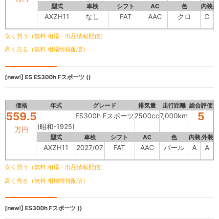
型式
車検
シフト
AC
色
内装
外
AXZH11
なし
FAT
AAC
クロ
C
安く買う（無料 相場・出品情報配信）
高く売る（無料 相場情報配信）
[new!]
ES
ES300h Fスポーツ ()
価格
年式
グレード
排気量
走行距離
総合評価
559.5
5
ES300h Fスポーツ
2500cc
7,000km
(昭和-1925)
万円
型式
車検
シフト
AC
色
内装
外装
AXZH11
2027/07
FAT
AAC
パール
A
A
安く買う（無料 相場・出品情報配信）
高く売る（無料 相場情報配信）
[new!]
ES300h
Fスポーツ ()