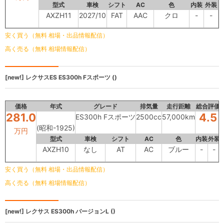
型式
車検
シフト
AC
色
内装
外装
AXZH11
2027/10
FAT
AAC
クロ
-
-
安く買う（無料 相場・出品情報配信）
高く売る（無料 相場情報配信）
[new!]
レクサスES
ES300h Fスポーツ ()
価格
年式
グレード
排気量
走行距離
総合評価
281.0
4.5
ES300h Fスポーツ
2500cc
57,000km
(昭和-1925)
万円
型式
車検
シフト
AC
色
内装
外装
AXZH10
なし
AT
AC
ブルー
-
-
安く買う（無料 相場・出品情報配信）
高く売る（無料 相場情報配信）
[new!]
レクサス ES300h
バージョンL ()