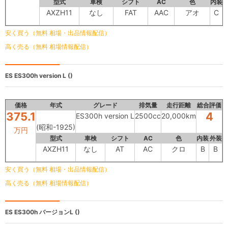
型式
車検
シフト
AC
色
内装
AXZH11
なし
FAT
AAC
アオ
C
安く買う（無料 相場・出品情報配信）
高く売る（無料 相場情報配信）
ES
ES300h version L ()
価格
年式
グレード
排気量
走行距離
総合評価
375.1
4
ES300h version L
2500cc
20,000km
(昭和-1925)
万円
型式
車検
シフト
AC
色
内装
外装
AXZH11
なし
AT
AC
クロ
B
B
安く買う（無料 相場・出品情報配信）
高く売る（無料 相場情報配信）
ES
ES300h バージョンL ()