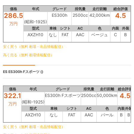
価格
年式
グレード
排気量
走行距離
総合評価
286.5
4.5
ES300h
2500cc
42,000km
(昭和-1925)
万円
型式
車検
シフト
AC
色
内装
外装
AXZH10
なし
FAT
AAC
ベージュ
C
B
安く買う（無料 相場・出品情報配信）
高く売る（無料 相場情報配信）
ES
ES300h Fスポーツ ()
価格
年式
グレード
排気量
走行距離
総合評価
322.1
4.5
ES300h Fスポーツ
2500cc
50,000km
(昭和-1925)
万円
型式
車検
シフト
AC
色
内装
外装
AXZH10
なし
FAT
AAC
パール
B
B
安く買う（無料 相場・出品情報配信）