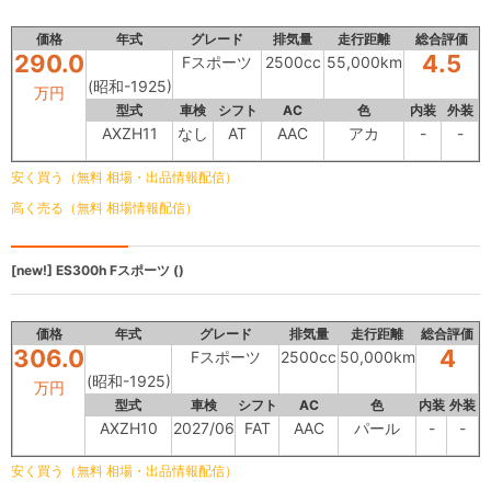
価格
年式
グレード
排気量
走行距離
総合評価
290.0
4.5
Fスポーツ
2500cc
55,000km
(昭和-1925)
万円
型式
車検
シフト
AC
色
内装
外装
AXZH11
なし
AT
AAC
アカ
-
-
安く買う（無料 相場・出品情報配信）
高く売る（無料 相場情報配信）
[new!]
ES300h
Fスポーツ ()
価格
年式
グレード
排気量
走行距離
総合評価
306.0
4
Fスポーツ
2500cc
50,000km
(昭和-1925)
万円
型式
車検
シフト
AC
色
内装
外装
AXZH10
2027/06
FAT
AAC
パール
-
-
安く買う（無料 相場・出品情報配信）