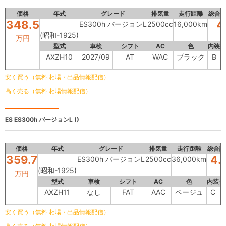
価格
年式
グレード
排気量
走行距離
総合
348.5
4
ES300h バージョンL
2500cc
16,000km
(昭和-1925)
万円
型式
車検
シフト
AC
色
内装
AXZH10
2027/09
AT
WAC
ブラック
B
安く買う（無料 相場・出品情報配信）
高く売る（無料 相場情報配信）
ES
ES300h バージョンL ()
価格
年式
グレード
排気量
走行距離
総合評
359.7
4.
ES300h バージョンL
2500cc
36,000km
(昭和-1925)
万円
型式
車検
シフト
AC
色
内装
外
AXZH11
なし
FAT
AAC
ベージュ
C
安く買う（無料 相場・出品情報配信）