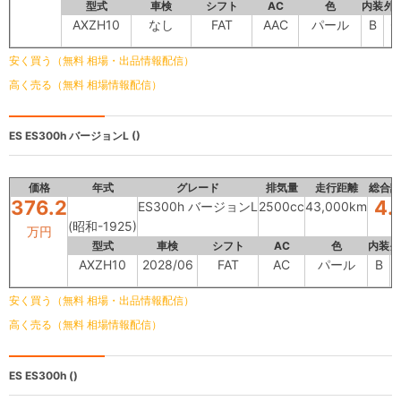
型式
車検
シフト
AC
色
内装
外
AXZH10
なし
FAT
AAC
パール
B
C
安く買う（無料 相場・出品情報配信）
高く売る（無料 相場情報配信）
ES
ES300h バージョンL ()
価格
年式
グレード
排気量
走行距離
総合評
376.2
4.
ES300h バージョンL
2500cc
43,000km
(昭和-1925)
万円
型式
車検
シフト
AC
色
内装
外
AXZH10
2028/06
FAT
AC
パール
B
安く買う（無料 相場・出品情報配信）
高く売る（無料 相場情報配信）
ES
ES300h ()