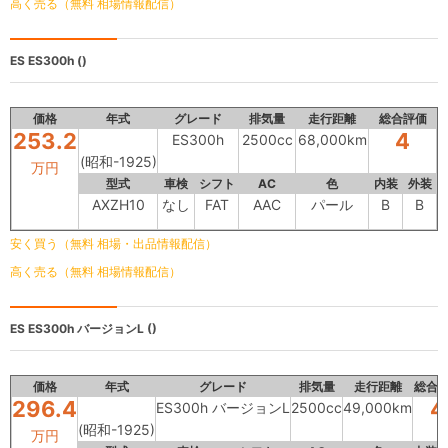
高く売る（無料 相場情報配信）
ES
ES300h ()
価格
年式
グレード
排気量
走行距離
総合評価
253.2
4
ES300h
2500cc
68,000km
(昭和-1925)
万円
型式
車検
シフト
AC
色
内装
外装
AXZH10
なし
FAT
AAC
パール
B
B
安く買う（無料 相場・出品情報配信）
高く売る（無料 相場情報配信）
ES
ES300h バージョンL ()
価格
年式
グレード
排気量
走行距離
総合
296.4
4
ES300h バージョンL
2500cc
49,000km
(昭和-1925)
万円