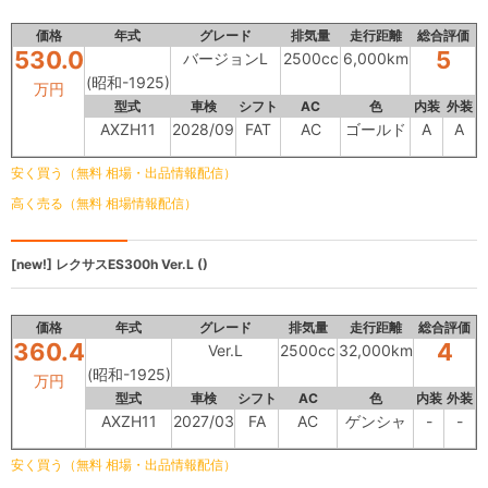
価格
年式
グレード
排気量
走行距離
総合評価
530.0
5
バージョンL
2500cc
6,000km
(昭和-1925)
万円
型式
車検
シフト
AC
色
内装
外装
AXZH11
2028/09
FAT
AC
ゴールド
A
A
安く買う（無料 相場・出品情報配信）
高く売る（無料 相場情報配信）
[new!]
レクサスES300h
Ver.L ()
価格
年式
グレード
排気量
走行距離
総合評価
360.4
4
Ver.L
2500cc
32,000km
(昭和-1925)
万円
型式
車検
シフト
AC
色
内装
外装
AXZH11
2027/03
FA
AC
ゲンシャ
-
-
安く買う（無料 相場・出品情報配信）