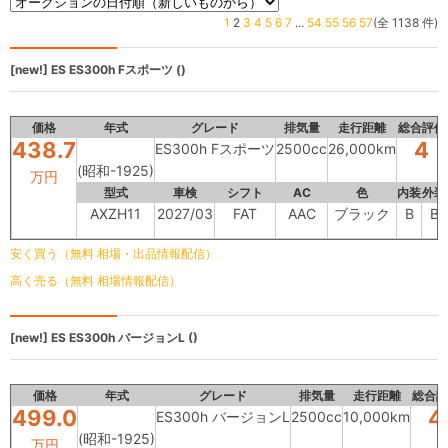
1
2
3
4
5
6
7
...
54
55
56
57
(全 1138 件)
[new!]
ES
ES300h Fスポーツ ()
価格
年式
グレード
排気量
走行距離
総合評価
438.7
4
ES300h Fスポーツ
2500cc
26,000km
(昭和-1925)
万円
型式
車検
シフト
AC
色
内装
外装
AXZH11
2027/03
FAT
AAC
ブラック
B
B
安く買う（無料 相場・出品情報配信）
高く売る（無料 相場情報配信）
[new!]
ES
ES300h バージョンL ()
価格
年式
グレード
排気量
走行距離
総合評
499.0
4
ES300h バージョンL
2500cc
10,000km
(昭和-1925)
万円