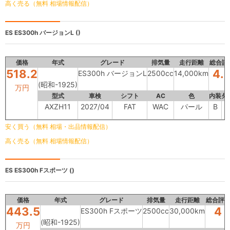
高く売る（無料 相場情報配信）
ES
ES300h バージョンL ()
価格
年式
グレード
排気量
走行距離
総合評
518.2
4.
ES300h バージョンL
2500cc
14,000km
(昭和-1925)
万円
型式
車検
シフト
AC
色
内装
外
AXZH11
2027/04
FAT
WAC
パール
B
安く買う（無料 相場・出品情報配信）
高く売る（無料 相場情報配信）
ES
ES300h Fスポーツ ()
価格
年式
グレード
排気量
走行距離
総合評
443.5
4
ES300h Fスポーツ
2500cc
30,000km
(昭和-1925)
万円