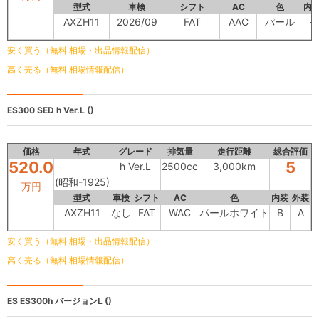
型式
車検
シフト
AC
色
内
AXZH11
2026/09
FAT
AAC
パール
-
安く買う（無料 相場・出品情報配信）
高く売る（無料 相場情報配信）
ES300 SED
h Ver.L ()
価格
年式
グレード
排気量
走行距離
総合評価
520.0
5
h Ver.L
2500cc
3,000km
(昭和-1925)
万円
型式
車検
シフト
AC
色
内装
外装
AXZH11
なし
FAT
WAC
パールホワイト
B
A
安く買う（無料 相場・出品情報配信）
高く売る（無料 相場情報配信）
ES
ES300h バージョンL ()