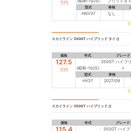
(昭和-1925)
ブリッドタイ
万円
型式
車検
HNV37
なし
安
スカイライン
350GT ハイブリッド タイ ()
価格
年式
グレード
127.5
350GT ハイブ
(昭和-1925)
イ
万円
型式
車検
HV37
2027/09
安
スカイライン
350GT ハイブリッド ()
価格
年式
グレード
115.4
350GT ハイ