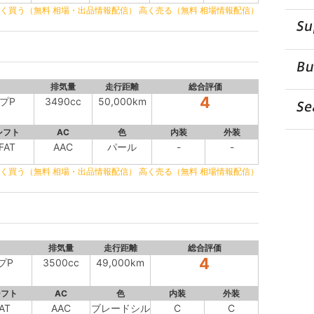
く買う（無料 相場・出品情報配信）
高く売る（無料 相場情報配信）
排気量
走行距離
総合評価
4
イプP
3490cc
50,000km
シフト
AC
色
内装
外装
FAT
AAC
パール
-
-
く買う（無料 相場・出品情報配信）
高く売る（無料 相場情報配信）
排気量
走行距離
総合評価
4
プP
3500cc
49,000km
シフト
AC
色
内装
外装
AT
AAC
ブレードシル
C
C