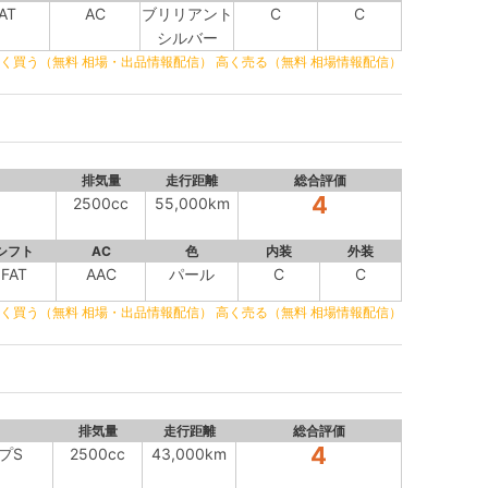
AT
AC
ブリリアント
C
C
シルバー
く買う（無料 相場・出品情報配信）
高く売る（無料 相場情報配信）
排気量
走行距離
総合評価
4
2500cc
55,000km
シフト
AC
色
内装
外装
FAT
AAC
パール
C
C
く買う（無料 相場・出品情報配信）
高く売る（無料 相場情報配信）
排気量
走行距離
総合評価
4
イプS
2500cc
43,000km