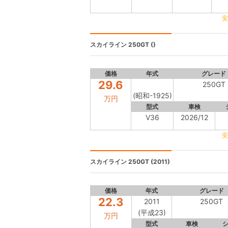
安
スカイライン
250GT ()
価格
年式
グレード
29.6
250GT
(昭和-1925)
万円
型式
車検
V36
2026/12
安
スカイライン
250GT (2011)
価格
年式
グレード
22.3
2011
250GT
(平成23)
万円
型式
車検