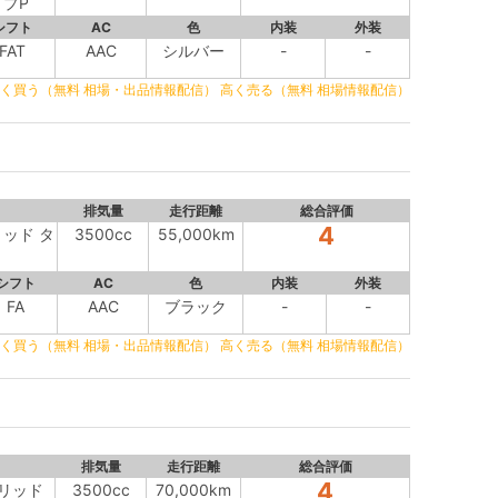
プP
シフト
AC
色
内装
外装
FAT
AAC
シルバー
-
-
く買う（無料 相場・出品情報配信）
高く売る（無料 相場情報配信）
排気量
走行距離
総合評価
4
リッド タ
3500cc
55,000km
シフト
AC
色
内装
外装
FA
AAC
ブラック
-
-
く買う（無料 相場・出品情報配信）
高く売る（無料 相場情報配信）
排気量
走行距離
総合評価
4
ブリッド
3500cc
70,000km