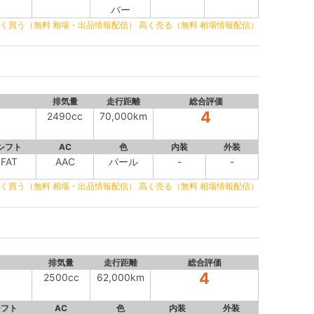
バー
く買う（無料 相場・出品情報配信）
高く売る（無料 相場情報配信）
排気量
走行距離
総合評価
4
2490cc
70,000km
シフト
AC
色
内装
外装
FAT
AAC
パール
-
-
く買う（無料 相場・出品情報配信）
高く売る（無料 相場情報配信）
排気量
走行距離
総合評価
4
2500cc
62,000km
シフト
AC
色
内装
外装