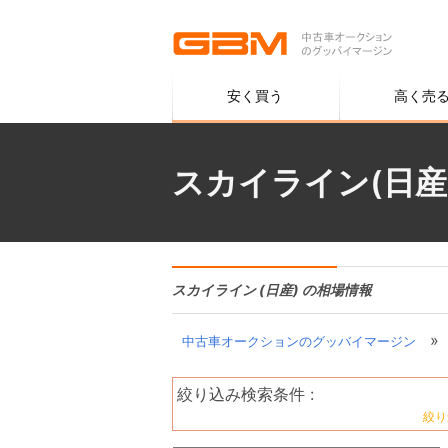
安く買う
高く売
スカイライン(日産
スカイライン (日産) の相場情報
»
中古車オークションのグッバイマージン
絞り込み検索条件 :
絞り