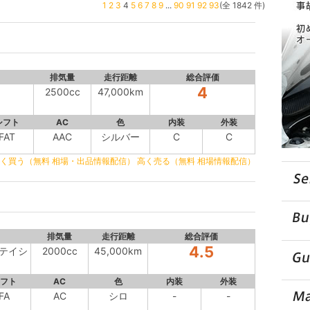
1
2
3
4
5
6
7
8
9
...
90
91
92
93
(全 1842 件)
排気量
走行距離
総合評価
4
2500cc
47,000km
シフト
AC
色
内装
外装
FAT
AAC
シルバー
C
C
く買う（無料 相場・出品情報配信）
高く売る（無料 相場情報配信）
排気量
走行距離
総合評価
4.5
ンテイシ
2000cc
45,000km
フト
AC
色
内装
外装
FA
AC
シロ
-
-