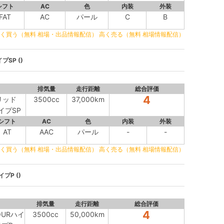
シフト
AC
色
内装
外装
FAT
AC
パール
C
B
く買う（無料 相場・出品情報配信）
高く売る（無料 相場情報配信）
プSP ()
排気量
走行距離
総合評価
4
リッド
3500cc
37,000km
タイプSP
シフト
AC
色
内装
外装
AT
AAC
パール
-
-
く買う（無料 相場・出品情報配信）
高く売る（無料 相場情報配信）
プP ()
排気量
走行距離
総合評価
4
FOURハイ
3500cc
50,000km