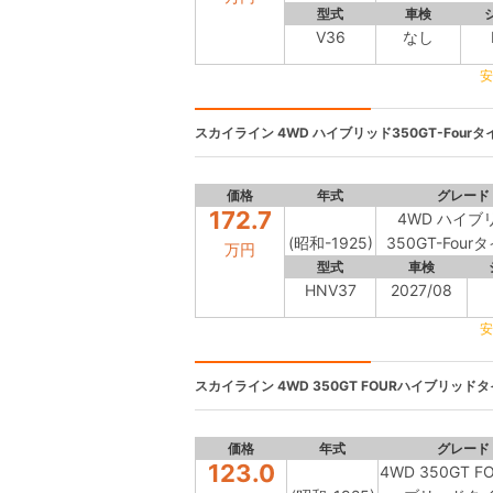
型式
車検
V36
なし
安
スカイライン
4WD ハイブリッド350GT-Fourタイ
価格
年式
グレード
172.7
4WD ハイブ
(昭和-1925)
350GT-Four
万円
型式
車検
HNV37
2027/08
安
スカイライン
4WD 350GT FOURハイブリッドタイ
価格
年式
グレード
123.0
4WD 350GT 