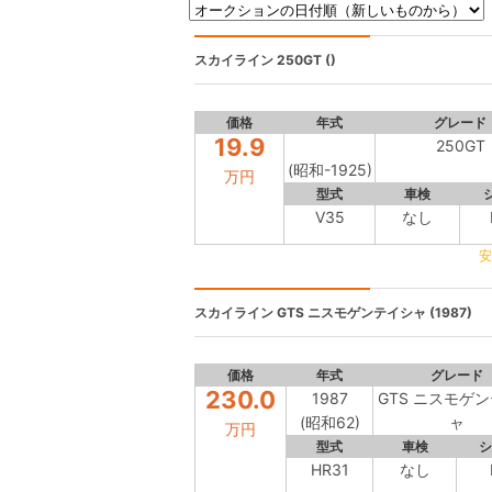
スカイライン
250GT ()
価格
年式
グレード
19.9
250GT
(昭和-1925)
万円
型式
車検
V35
なし
安
スカイライン
GTS ニスモゲンテイシャ (1987)
価格
年式
グレード
230.0
1987
GTS ニスモゲ
(昭和62)
ャ
万円
型式
車検
シ
HR31
なし