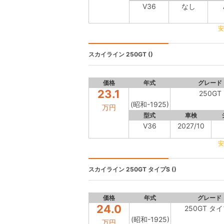
V36
なし
安
スカイライン
250GT ()
価格
年式
グレード
23.1
250GT
(昭和-1925)
万円
型式
車検
V36
2027/10
安
スカイライン
250GT タイプS ()
価格
年式
グレード
24.0
250GT タ
(昭和-1925)
万円