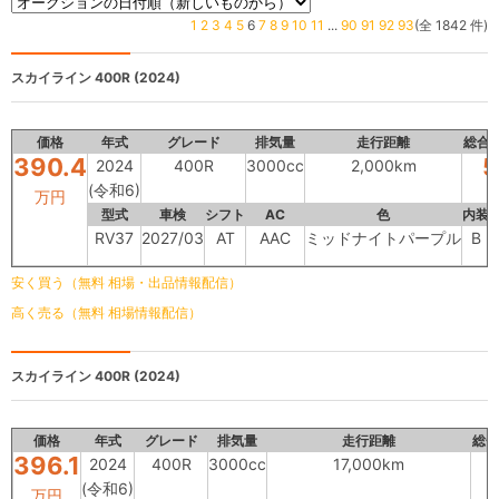
1
2
3
4
5
6
7
8
9
10
11
...
90
91
92
93
(全 1842 件)
スカイライン
400R (2024)
価格
年式
グレード
排気量
走行距離
総合
390.4
5
2024
400R
3000cc
2,000km
(令和6)
万円
型式
車検
シフト
AC
色
内装
RV37
2027/03
AT
AAC
ミッドナイトパープル
B
安く買う（無料 相場・出品情報配信）
高く売る（無料 相場情報配信）
スカイライン
400R (2024)
価格
年式
グレード
排気量
走行距離
総合
396.1
2024
400R
3000cc
17,000km
(令和6)
万円