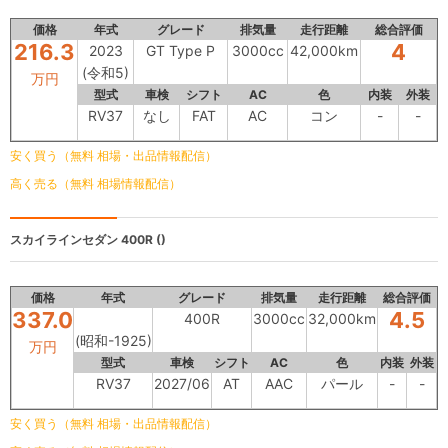
価格
年式
グレード
排気量
走行距離
総合評価
216.3
4
2023
GT Type P
3000cc
42,000km
(令和5)
万円
型式
車検
シフト
AC
色
内装
外装
RV37
なし
FAT
AC
コン
-
-
安く買う（無料 相場・出品情報配信）
高く売る（無料 相場情報配信）
スカイラインセダン
400R ()
価格
年式
グレード
排気量
走行距離
総合評価
337.0
4.5
400R
3000cc
32,000km
(昭和-1925)
万円
型式
車検
シフト
AC
色
内装
外装
RV37
2027/06
AT
AAC
パール
-
-
安く買う（無料 相場・出品情報配信）