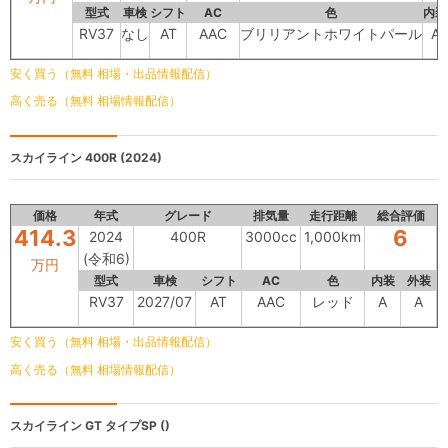
型式
車検
シフト
AC
色
内装
RV37
なし
AT
AAC
ブリリアントホワイトパール
A
安く買う（無料 相場・出品情報配信）
高く売る（無料 相場情報配信）
スカイライン
400R (2024)
価格
年式
グレード
排気量
走行距離
総合評価
414.3
6
2024
400R
3000cc
1,000km
(令和6)
万円
型式
車検
シフト
AC
色
内装
外装
RV37
2027/07
AT
AAC
レッド
A
A
安く買う（無料 相場・出品情報配信）
高く売る（無料 相場情報配信）
スカイライン
GT タイプSP ()