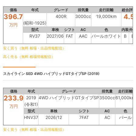
価格
年式
グレード
排気量
走行距離
総合評
396.7
4.5
400R
3000cc
19,000km
(昭和-1925)
万円
型式
車検
シフト
AC
色
内装
外
RV37
2027/06
FAT
AAC
パールホワイト
B
B
安く買う（無料 相場・出品情報配信）
高く売る（無料 相場情報配信）
スカイライン SED
4WD ハイブリッドGTタイプSP (2019)
価格
年式
グレード
排気量
走行距離
233.9
2019
4WD ハイブリッドGTタイプSP
3500cc
61,000km
(令和1)
万円
型式
車検
シフト
AC
色
HNV37
2026/12
7FAT
AC
パール
安く買う（無料 相場・出品情報配信）