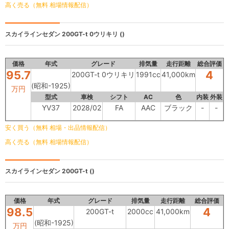
高く売る（無料 相場情報配信）
スカイラインセダン
200GT-t 0ウリキリ ()
価格
年式
グレード
排気量
走行距離
総合評価
95.7
4
200GT-t 0ウリキリ
1991cc
41,000km
(昭和-1925)
万円
型式
車検
シフト
AC
色
内装
外装
YV37
2028/02
FA
AAC
ブラック
-
-
安く買う（無料 相場・出品情報配信）
高く売る（無料 相場情報配信）
スカイラインセダン
200GT-t ()
価格
年式
グレード
排気量
走行距離
総合評価
98.5
4
200GT-t
2000cc
41,000km
(昭和-1925)
万円