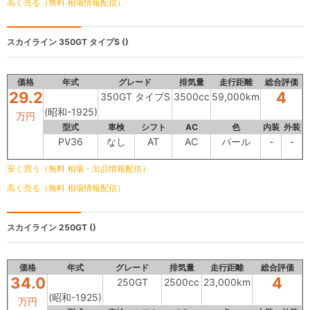
高く売る（無料 相場情報配信）
スカイライン
350GT タイプS ()
価格
年式
グレード
排気量
走行距離
総合評価
29.2
4
350GT タイプS
3500cc
59,000km
(昭和-1925)
万円
型式
車検
シフト
AC
色
内装
外装
PV36
なし
AT
AC
パール
-
-
安く買う（無料 相場・出品情報配信）
高く売る（無料 相場情報配信）
スカイライン
250GT ()
価格
年式
グレード
排気量
走行距離
総合評価
34.0
4
250GT
2500cc
23,000km
(昭和-1925)
万円