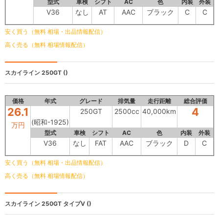
型式
車検
シフト
AC
色
内装
外装
V36
なし
AT
AAC
ブラック
C
C
安く買う（無料 相場・出品情報配信）
高く売る（無料 相場情報配信）
スカイライン
250GT ()
価格
年式
グレード
排気量
走行距離
総合評価
26.1
4
250GT
2500cc
40,000km
(昭和-1925)
万円
型式
車検
シフト
AC
色
内装
外装
V36
なし
FAT
AAC
ブラック
D
C
安く買う（無料 相場・出品情報配信）
高く売る（無料 相場情報配信）
スカイライン
250GT タイプV ()