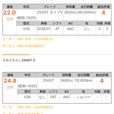
価格
年式
グレード
排気量
走行距離
総合評価
22.0
4
250GT タイプV
2500cc
66,000km
(昭和-1925)
万円
型式
車検
シフト
AC
色
内装
外装
V36
2028/01
AT
AAC
コン
C
C
安く買う（無料 相場・出品情報配信）
高く売る（無料 相場情報配信）
スカイライン
250GT ()
価格
年式
グレード
排気量
走行距離
総合評価
24.8
4
250GT
2490cc
70,000km
(昭和-1925)
万円
型式
車検
シフト
AC
色
内装
外装
V36
なし
FAT
AAC
シルバー
-
-
安く買う（無料 相場・出品情報配信）