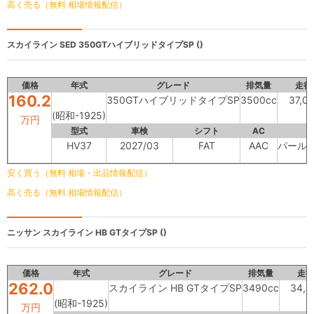
高く売る（無料 相場情報配信）
スカイライン SED
350GTハイブリッドタイプSP ()
価格
年式
グレード
排気量
走行
160.2
350GTハイブリッドタイプSP
3500cc
37,0
(昭和-1925)
万円
型式
車検
シフト
AC
HV37
2027/03
FAT
AAC
パール
安く買う（無料 相場・出品情報配信）
高く売る（無料 相場情報配信）
ニッサン
スカイライン HB GTタイプSP ()
価格
年式
グレード
排気量
走行
262.0
スカイライン HB GTタイプSP
3490cc
34,0
(昭和-1925)
万円