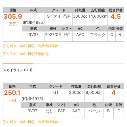
価格
年式
グレード
排気量
走行距離
総合評価
305.9
4.5
GT タイプSP
3000cc
14,000km
(昭和-1925)
万円
型式
車検
シフト
AC
色
内装
外装
RV37
2027/06
FAT
AAC
ブラック
C
B
安く買う（無料 相場・出品情報配信）
高く売る（無料 相場情報配信）
スカイライン
GT ()
価格
年式
グレード
排気量
走行距離
総合評価
250.1
4
GT
3000cc
8,000km
(昭和-1925)
万円
型式
車検
シフト
AC
色
内装
外装
RV37
なし
FAT
AAC
パール
B
C
安く買う（無料 相場・出品情報配信）