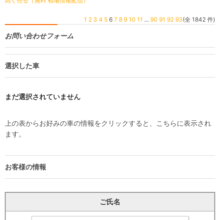
高く売る（無料 相場情報配信）
1
2
3
4
5
6
7
8
9
10
11
...
90
91
92
93
(全 1842 件)
お問い合わせフォーム
選択した車
まだ選択されていません
上の表からお好みの車の情報をクリックすると、こちらに表示され
ます。
お客様の情報
ご氏名