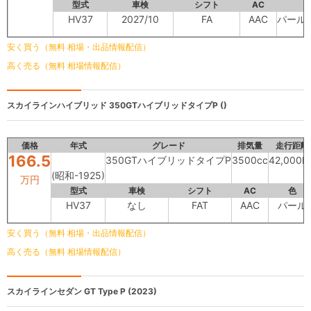
型式
車検
シフト
AC
HV37
2027/10
FA
AAC
パール
安く買う（無料 相場・出品情報配信）
高く売る（無料 相場情報配信）
スカイラインハイブリッド
350GTハイブリッドタイプP ()
価格
年式
グレード
排気量
走行距離
166.5
350GTハイブリッドタイプP
3500cc
42,000k
(昭和-1925)
万円
型式
車検
シフト
AC
色
HV37
なし
FAT
AAC
パール
安く買う（無料 相場・出品情報配信）
高く売る（無料 相場情報配信）
スカイラインセダン
GT Type P (2023)