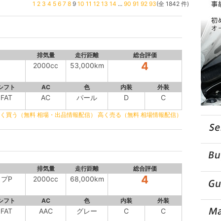
1
2
3
4
5
6
7
8
9
10
11
12
13
14
...
90
91
92
93
(全 1842 件)
排気量
走行距離
総合評価
4
2000cc
53,000km
シフト
AC
色
内装
外装
FAT
AC
パール
D
C
く買う（無料 相場・出品情報配信）
高く売る（無料 相場情報配信）
排気量
走行距離
総合評価
4
イプP
2000cc
68,000km
シフト
AC
色
内装
外装
FAT
AAC
グレー
C
C