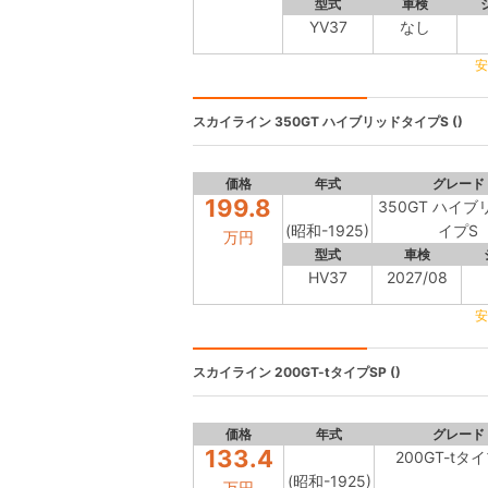
型式
車検
YV37
なし
安
スカイライン
350GT ハイブリッドタイプS ()
価格
年式
グレード
199.8
350GT ハイ
(昭和-1925)
イプS
万円
型式
車検
HV37
2027/08
安
スカイライン
200GT-tタイプSP ()
価格
年式
グレード
133.4
200GT-tタ
(昭和-1925)
万円