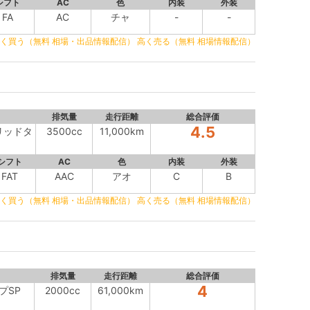
シフト
AC
色
内装
外装
FA
AC
チャ
-
-
く買う（無料 相場・出品情報配信）
高く売る（無料 相場情報配信）
排気量
走行距離
総合評価
4.5
ブリッドタ
3500cc
11,000km
シフト
AC
色
内装
外装
FAT
AAC
アオ
C
B
く買う（無料 相場・出品情報配信）
高く売る（無料 相場情報配信）
排気量
走行距離
総合評価
4
イプSP
2000cc
61,000km