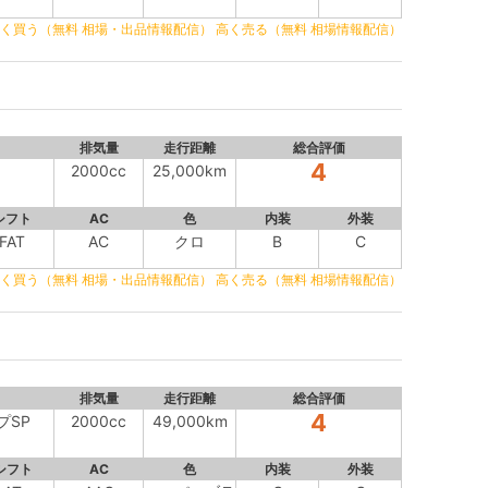
く買う（無料 相場・出品情報配信）
高く売る（無料 相場情報配信）
排気量
走行距離
総合評価
4
2000cc
25,000km
シフト
AC
色
内装
外装
FAT
AC
クロ
B
C
く買う（無料 相場・出品情報配信）
高く売る（無料 相場情報配信）
排気量
走行距離
総合評価
4
プSP
2000cc
49,000km
シフト
AC
色
内装
外装