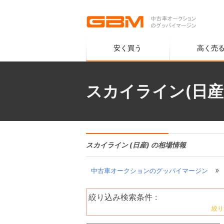
安く買う
高く売
スカイライン(日産
スカイライン (日産) の相場情報
»
中古車オークションのグッバイマージン
絞り込み検索条件 :
絞り