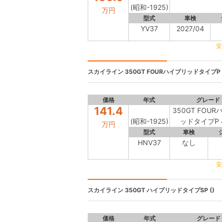
(昭和-1925)
万円
型式
車検
YV37
2027/04
安
スカイライン
350GT FOURハイブリッドタイプP 4
価格
年式
グレード
141.4
350GT FOU
(昭和-1925)
ッドタイプP 
万円
型式
車検
HNV37
なし
安
スカイライン
350GT ハイブリッドタイプSP ()
価格
年式
グレード