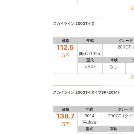
安
スカイライン
200GT-t ()
価格
年式
グレード
112.6
200GT-t
(昭和-1925)
万円
型式
車検
ZV37
なし
安
スカイライン
200GT-tタイプSP (2014)
価格
年式
グレード
138.7
2014
200GT-tタイ
(平成26)
万円
型式
車検