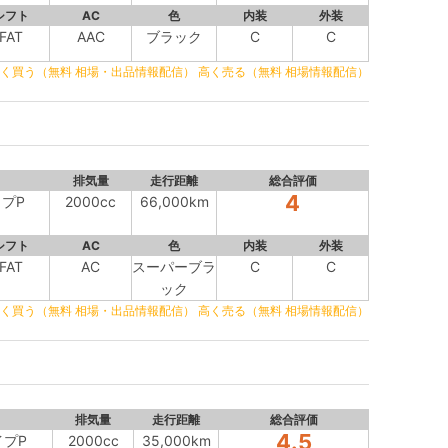
シフト
AC
色
内装
外装
FAT
AAC
ブラック
C
C
く買う（無料 相場・出品情報配信）
高く売る（無料 相場情報配信）
排気量
走行距離
総合評価
4
イプP
2000cc
66,000km
シフト
AC
色
内装
外装
FAT
AC
スーパーブラ
C
C
ック
く買う（無料 相場・出品情報配信）
高く売る（無料 相場情報配信）
排気量
走行距離
総合評価
4.5
イプP
2000cc
35,000km