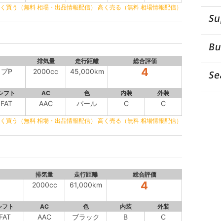
く買う（無料 相場・出品情報配信）
高く売る（無料 相場情報配信）
排気量
走行距離
総合評価
4
イプP
2000cc
45,000km
シフト
AC
色
内装
外装
FAT
AAC
パール
C
C
く買う（無料 相場・出品情報配信）
高く売る（無料 相場情報配信）
排気量
走行距離
総合評価
4
2000cc
61,000km
シフト
AC
色
内装
外装
FAT
AAC
ブラック
B
C