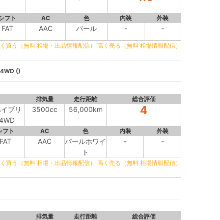
シフト
AC
色
内装
外装
FAT
AAC
パール
-
-
く買う（無料 相場・出品情報配信）
高く売る（無料 相場情報配信）
WD ()
排気量
走行距離
総合評価
4
Rハイブリ
3500cc
56,000km
4WD
シフト
AC
色
内装
外装
FAT
AAC
パールホワイ
-
-
ト
く買う（無料 相場・出品情報配信）
高く売る（無料 相場情報配信）
排気量
走行距離
総合評価