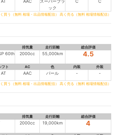
AT
AAC
スーパーブラ
C
C
ック
く買う（無料 相場・出品情報配信）
高く売る（無料 相場情報配信）
排気量
走行距離
総合評価
4.5
P 60th
2000cc
55,000km
シフト
AC
色
内装
外装
AT
AAC
パール
-
-
く買う（無料 相場・出品情報配信）
高く売る（無料 相場情報配信）
排気量
走行距離
総合評価
4
T
2000cc
19,000km