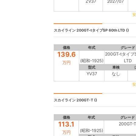
ZV37
2027/07
安
スカイライン
200GT-tタイプSP 60th LTD ()
価格
年式
グレード
139.6
200GT-tタイプS
(昭和-1925)
LTD
万円
型式
車検
YV37
なし
安
スカイライン
200GT-T ()
価格
年式
グレード
113.1
200GT-
(昭和-1925)
万円