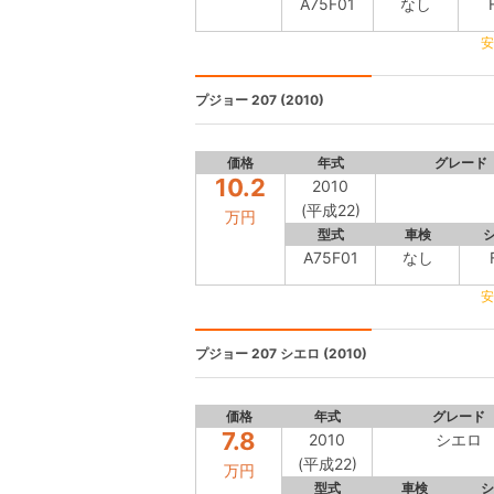
A75F01
なし
安
プジョー 207
(2010)
価格
年式
グレード
10.2
2010
(平成22)
万円
型式
車検
A75F01
なし
安
プジョー 207
シエロ (2010)
価格
年式
グレード
7.8
2010
シエロ
(平成22)
万円
型式
車検
シ