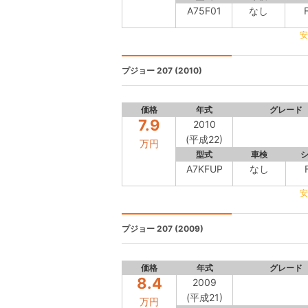
A75F01
なし
安
プジョー 207
(2010)
価格
年式
グレード
7.9
2010
(平成22)
万円
型式
車検
A7KFUP
なし
安
プジョー 207
(2009)
価格
年式
グレード
8.4
2009
(平成21)
万円