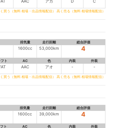
FAT
AAC
アカ
D
C
く買う（無料 相場・出品情報配信）
高く売る（無料 相場情報配信）
排気量
走行距離
総合評価
4
1600cc
53,000km
シフト
AC
色
内装
外装
FAT
AAC
アオ
-
-
く買う（無料 相場・出品情報配信）
高く売る（無料 相場情報配信）
排気量
走行距離
総合評価
4
1600cc
39,000km
フト
AC
色
内装
外装