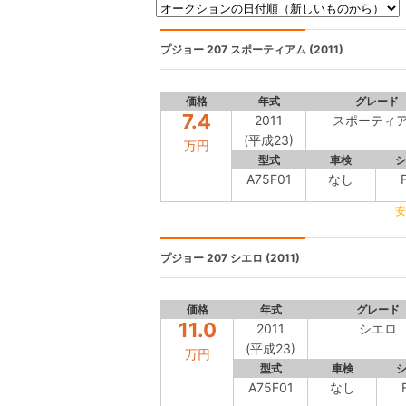
プジョー 207
スポーティアム (2011)
価格
年式
グレード
7.4
2011
スポーティ
(平成23)
万円
型式
車検
シ
A75F01
なし
安
プジョー 207
シエロ (2011)
価格
年式
グレード
11.0
2011
シエロ
(平成23)
万円
型式
車検
A75F01
なし