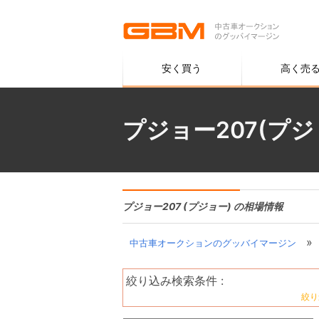
安く買う
高く売
プジョー207(プ
プジョー207 (プジョー) の相場情報
»
中古車オークションのグッバイマージン
絞り込み検索条件 :
絞り