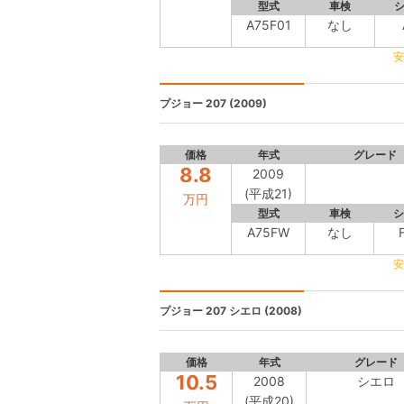
型式
車検
A75F01
なし
安
プジョー 207
(2009)
価格
年式
グレード
8.8
2009
(平成21)
万円
型式
車検
シ
A75FW
なし
安
プジョー 207
シエロ (2008)
価格
年式
グレード
10.5
2008
シエロ
(平成20)