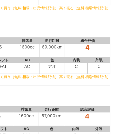
く買う（無料 相場・出品情報配信）
高く売る（無料 相場情報配信）
排気量
走行距離
総合評価
4
6
1600cc
69,000km
シフト
AC
色
内装
外装
FAT
AC
アオ
C
C
く買う（無料 相場・出品情報配信）
高く売る（無料 相場情報配信）
排気量
走行距離
総合評価
4
ム
1600cc
57,000km
シフト
AC
色
内装
外装