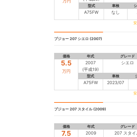
万円
型式
車検
A75FW
なし
安
プジョー 207
シエロ (2007)
価格
年式
グレード
5.5
2007
シエロ
(平成19)
万円
型式
車検
A75FW
2023/07
安
プジョー
207 スタイル (2009)
価格
年式
グレード
7.5
2009
207 スタ