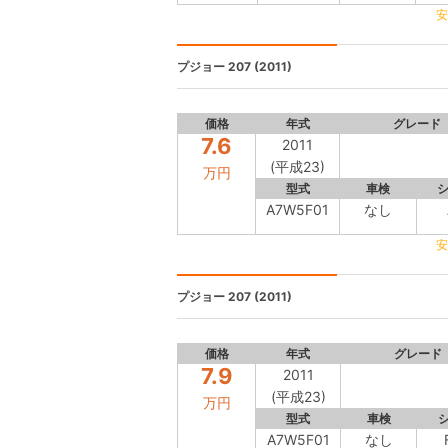
安
プジョー 207
(2011)
価格
年式
グレード
7.6
2011
(平成23)
万円
型式
車検
A7W5F01
なし
安
プジョー 207
(2011)
価格
年式
グレード
7.9
2011
(平成23)
万円
型式
車検
A7W5F01
なし