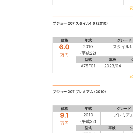
安
プジョー 207
スタイル1.6 (2010)
価格
年式
グレード
6.0
2010
スタイル1.
(平成22)
万円
型式
車検
A75F01
2023/04
安
プジョー 207
プレミアム (2010)
価格
年式
グレード
9.1
2010
プレミア
(平成22)
万円
型式
車検