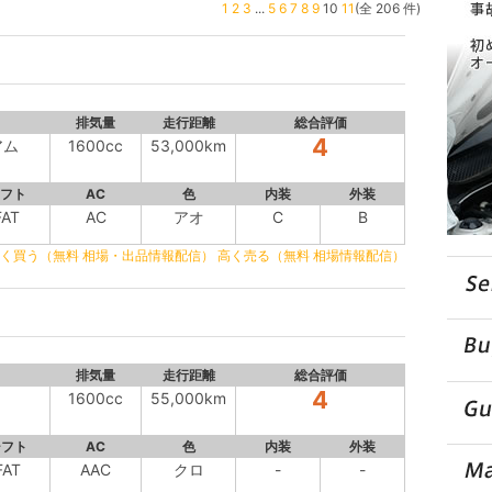
1
2
3
...
5
6
7
8
9
10
11
(全 206 件)
排気量
走行距離
総合評価
4
アム
1600cc
53,000km
フト
AC
色
内装
外装
FAT
AC
アオ
C
B
く買う（無料 相場・出品情報配信）
高く売る（無料 相場情報配信）
排気量
走行距離
総合評価
4
1600cc
55,000km
シフト
AC
色
内装
外装
FAT
AAC
クロ
-
-