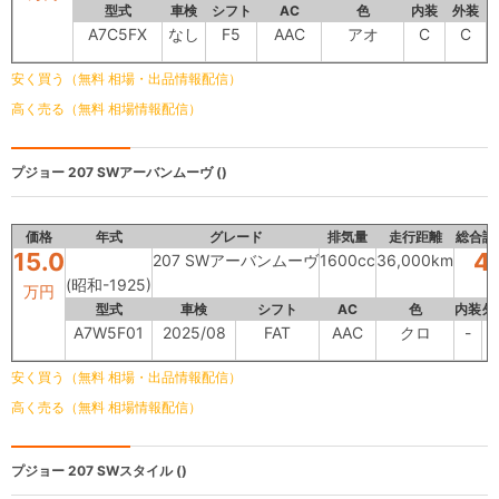
型式
車検
シフト
AC
色
内装
外装
A7C5FX
なし
F5
AAC
アオ
C
C
安く買う（無料 相場・出品情報配信）
高く売る（無料 相場情報配信）
プジョー
207 SWアーバンムーヴ ()
価格
年式
グレード
排気量
走行距離
総合評
15.0
4
207 SWアーバンムーヴ
1600cc
36,000km
(昭和-1925)
万円
型式
車検
シフト
AC
色
内装
外
A7W5F01
2025/08
FAT
AAC
クロ
-
-
安く買う（無料 相場・出品情報配信）
高く売る（無料 相場情報配信）
プジョー
207 SWスタイル ()