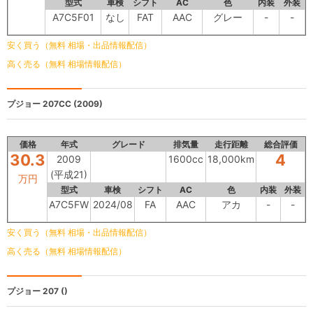
型式
車検
シフト
AC
色
内装
外装
A7C5F01
なし
FAT
AAC
グレー
-
-
安く買う（無料 相場・出品情報配信）
高く売る（無料 相場情報配信）
プジョー 207CC
(2009)
価格
年式
グレード
排気量
走行距離
総合評価
30.3
4
2009
1600cc
18,000km
(平成21)
万円
型式
車検
シフト
AC
色
内装
外装
A7C5FW
2024/08
FA
AAC
アカ
-
-
安く買う（無料 相場・出品情報配信）
高く売る（無料 相場情報配信）
プジョー 207
()