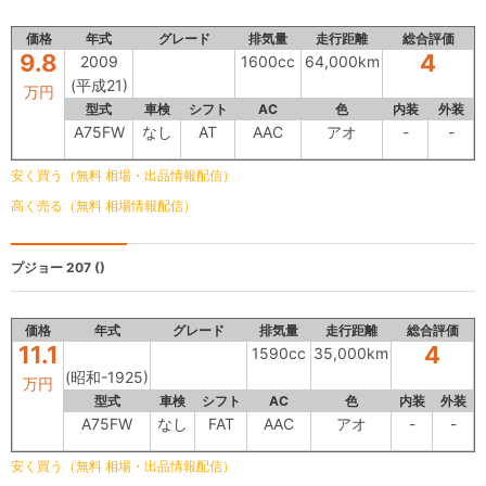
価格
年式
グレード
排気量
走行距離
総合評価
9.8
4
2009
1600cc
64,000km
(平成21)
万円
型式
車検
シフト
AC
色
内装
外装
A75FW
なし
AT
AAC
アオ
-
-
安く買う（無料 相場・出品情報配信）
高く売る（無料 相場情報配信）
プジョー 207
()
価格
年式
グレード
排気量
走行距離
総合評価
11.1
4
1590cc
35,000km
(昭和-1925)
万円
型式
車検
シフト
AC
色
内装
外装
A75FW
なし
FAT
AAC
アオ
-
-
安く買う（無料 相場・出品情報配信）