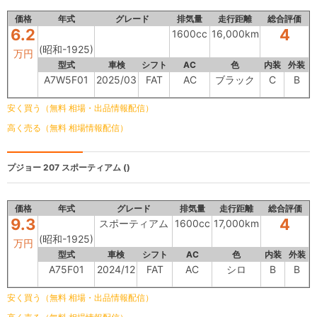
価格
年式
グレード
排気量
走行距離
総合評価
6.2
4
1600cc
16,000km
(昭和-1925)
万円
型式
車検
シフト
AC
色
内装
外装
A7W5F01
2025/03
FAT
AC
ブラック
C
B
安く買う（無料 相場・出品情報配信）
高く売る（無料 相場情報配信）
プジョー 207
スポーティアム ()
価格
年式
グレード
排気量
走行距離
総合評価
9.3
4
スポーティアム
1600cc
17,000km
(昭和-1925)
万円
型式
車検
シフト
AC
色
内装
外装
A75F01
2024/12
FAT
AC
シロ
B
B
安く買う（無料 相場・出品情報配信）