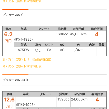
高く売る（無料 相場情報配信）
プジョー 207
()
価格
年式
グレード
排気量
走行距離
総合評価
6.2
4
1600cc
45,000km
(昭和-1925)
万円
型式
車検
シフト
AC
色
内装
外装
A75FW
なし
FA
AC
ブルー
-
-
安く買う（無料 相場・出品情報配信）
高く売る（無料 相場情報配信）
プジョー 207CC
()
価格
年式
グレード
排気量
走行距離
総合評価
12.6
4
1590cc
24,000km
(昭和-1925)
万円