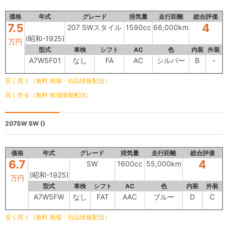
価格
年式
グレード
排気量
走行距離
総合評価
7.5
4
207 SWスタイル
1590cc
66,000km
(昭和-1925)
万円
型式
車検
シフト
AC
色
内装
外装
A7W5F01
なし
FA
AC
シルバー
B
-
安く買う（無料 相場・出品情報配信）
高く売る（無料 相場情報配信）
207SW
SW ()
価格
年式
グレード
排気量
走行距離
総合評価
6.7
4
SW
1600cc
55,000km
(昭和-1925)
万円
型式
車検
シフト
AC
色
内装
外装
A7W5FW
なし
FAT
AAC
ブルー
D
C
安く買う（無料 相場・出品情報配信）