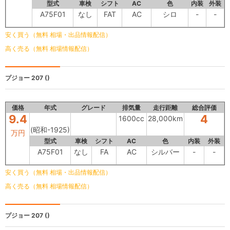
型式
車検
シフト
AC
色
内装
外装
A75F01
なし
FAT
AC
シロ
-
-
安く買う（無料 相場・出品情報配信）
高く売る（無料 相場情報配信）
プジョー 207
()
価格
年式
グレード
排気量
走行距離
総合評価
9.4
4
1600cc
28,000km
(昭和-1925)
万円
型式
車検
シフト
AC
色
内装
外装
A75F01
なし
FA
AC
シルバー
-
-
安く買う（無料 相場・出品情報配信）
高く売る（無料 相場情報配信）
プジョー 207
()