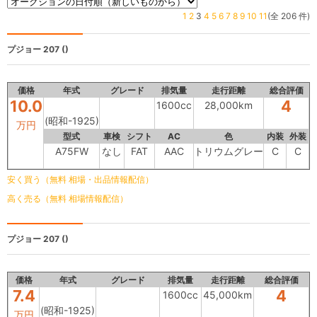
1
2
3
4
5
6
7
8
9
10
11
(全 206 件)
プジョー 207
()
価格
年式
グレード
排気量
走行距離
総合評価
10.0
4
1600cc
28,000km
(昭和-1925)
万円
型式
車検
シフト
AC
色
内装
外装
A75FW
なし
FAT
AAC
トリウムグレー
C
C
安く買う（無料 相場・出品情報配信）
高く売る（無料 相場情報配信）
プジョー 207
()
価格
年式
グレード
排気量
走行距離
総合評価
7.4
4
1600cc
45,000km
(昭和-1925)
万円