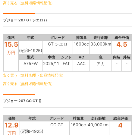
高く売る（無料 相場情報配信）
プジョー 207
GT シエロ ()
価格
年式
グレード
排気量
走行距離
総合評価
15.5
4.5
GT シエロ
1600cc
33,000km
(昭和-1925)
万円
型式
車検
シフト
AC
色
内装
外装
A75FW
2025/11
FAT
AAC
アカ
-
-
安く買う（無料 相場・出品情報配信）
高く売る（無料 相場情報配信）
プジョー 207
CC GT ()
価格
年式
グレード
排気量
走行距離
総合評価
12.9
4
CC GT
1600cc
40,000km
(昭和-1925)
万円