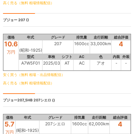
高く売る（無料 相場情報配信）
プジョー
207 ()
価格
年式
グレード
排気量
走行距離
総合評価
10.6
4
207
1600cc
33,000km
(昭和-1925)
万円
型式
車検
シフト
AC
色
内装
外装
A7W5F01
2025/03
AT
AC
アオ
-
-
安く買う（無料 相場・出品情報配信）
高く売る（無料 相場情報配信）
プジョー207_5HB
207シエロ ()
価格
年式
グレード
排気量
走行距離
総合評価
5.7
4
207シエロ
1600cc
62,000km
(昭和-1925)
万円