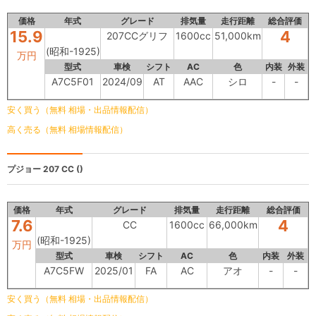
価格
年式
グレード
排気量
走行距離
総合評価
15.9
4
207CCグリフ
1600cc
51,000km
(昭和-1925)
万円
型式
車検
シフト
AC
色
内装
外装
A7C5F01
2024/09
AT
AAC
シロ
-
-
安く買う（無料 相場・出品情報配信）
高く売る（無料 相場情報配信）
プジョー 207
CC ()
価格
年式
グレード
排気量
走行距離
総合評価
7.6
4
CC
1600cc
66,000km
(昭和-1925)
万円
型式
車検
シフト
AC
色
内装
外装
A7C5FW
2025/01
FA
AC
アオ
-
-
安く買う（無料 相場・出品情報配信）