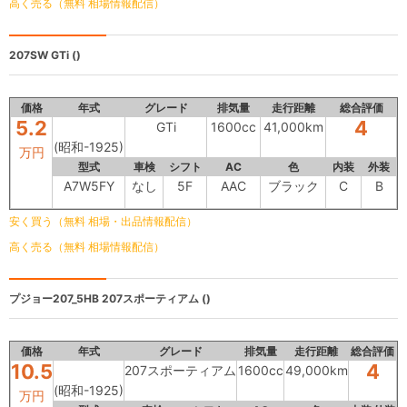
高く売る（無料 相場情報配信）
207SW
GTi ()
価格
年式
グレード
排気量
走行距離
総合評価
5.2
4
GTi
1600cc
41,000km
(昭和-1925)
万円
型式
車検
シフト
AC
色
内装
外装
A7W5FY
なし
5F
AAC
ブラック
C
B
安く買う（無料 相場・出品情報配信）
高く売る（無料 相場情報配信）
プジョー207_5HB
207スポーティアム ()
価格
年式
グレード
排気量
走行距離
総合評価
10.5
4
207スポーティアム
1600cc
49,000km
(昭和-1925)
万円