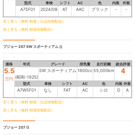
型式
車検
シフト
AC
色
内装
外装
A75F01
2024/08
AT
AAC
ブラック
-
-
安く買う（無料 相場・出品情報配信）
高く売る（無料 相場情報配信）
プジョー 207
SW スポーティアム ()
価格
年式
グレード
排気量
走行距離
総合評価
5.5
4
SW スポーティアム
1600cc
55,000km
(昭和-1925)
万円
型式
車検
シフト
AC
色
内装
外装
A7W5F01
なし
FAT
AC
シロ
D
A
安く買う（無料 相場・出品情報配信）
高く売る（無料 相場情報配信）
プジョー 207
()