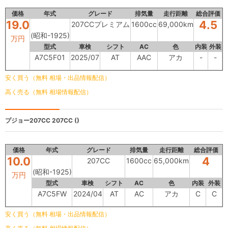
価格
年式
グレード
排気量
走行距離
総合評価
19.0
4.5
207CCプレミアム
1600cc
69,000km
(昭和-1925)
万円
型式
車検
シフト
AC
色
内装
外装
A7C5F01
2025/07
AT
AAC
アカ
-
-
安く買う（無料 相場・出品情報配信）
高く売る（無料 相場情報配信）
プジョー207CC
207CC ()
価格
年式
グレード
排気量
走行距離
総合評価
10.0
4
207CC
1600cc
65,000km
(昭和-1925)
万円
型式
車検
シフト
AC
色
内装
外装
A7C5FW
2024/04
AT
AC
アカ
C
C
安く買う（無料 相場・出品情報配信）