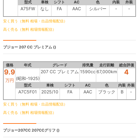
型式
車検
シフト
AC
色
内装
外装
A75FW
なし
FA
AAC
シルバー
-
-
安く買う（無料 相場・出品情報配信）
高く売る（無料 相場情報配信）
プジョー
207 CC プレミアム ()
価格
年式
グレード
排気量
走行距離
総合評価
9.9
4
207 CC プレミアム
1590cc
67,000km
(昭和-1925)
万円
型式
車検
シフト
AC
色
内装
外装
A7C5F01
2025/10
FA
AAC
ブラック
B
-
安く買う（無料 相場・出品情報配信）
高く売る（無料 相場情報配信）
プジョー207CC
207CCグリフ ()