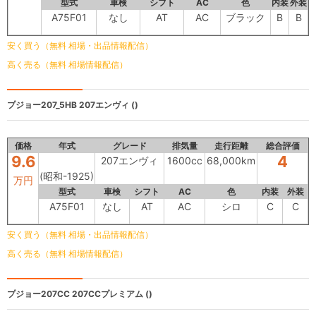
型式
車検
シフト
AC
色
内装
外装
A75F01
なし
AT
AC
ブラック
B
B
安く買う（無料 相場・出品情報配信）
高く売る（無料 相場情報配信）
プジョー207_5HB
207エンヴィ ()
価格
年式
グレード
排気量
走行距離
総合評価
9.6
4
207エンヴィ
1600cc
68,000km
(昭和-1925)
万円
型式
車検
シフト
AC
色
内装
外装
A75F01
なし
AT
AC
シロ
C
C
安く買う（無料 相場・出品情報配信）
高く売る（無料 相場情報配信）
プジョー207CC
207CCプレミアム ()