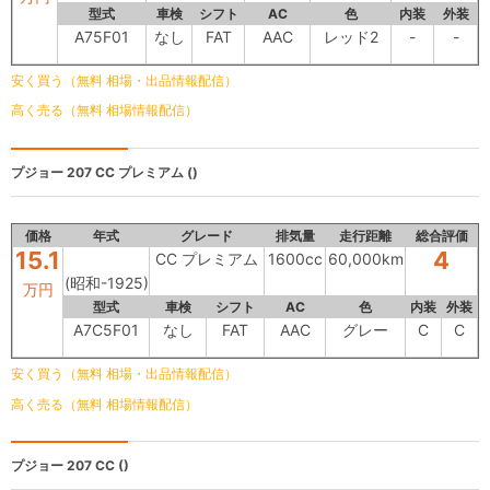
型式
車検
シフト
AC
色
内装
外装
A75F01
なし
FAT
AAC
レッド2
-
-
安く買う（無料 相場・出品情報配信）
高く売る（無料 相場情報配信）
プジョー 207
CC プレミアム ()
価格
年式
グレード
排気量
走行距離
総合評価
15.1
4
CC プレミアム
1600cc
60,000km
(昭和-1925)
万円
型式
車検
シフト
AC
色
内装
外装
A7C5F01
なし
FAT
AAC
グレー
C
C
安く買う（無料 相場・出品情報配信）
高く売る（無料 相場情報配信）
プジョー 207
CC ()