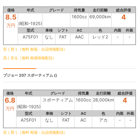
価格
年式
グレード
排気量
走行距離
総合評価
8.5
4
1600cc
69,000km
(昭和-1925)
万円
型式
車検
シフト
AC
色
内装
外装
A75F01
なし
FAT
AAC
レッド2
-
-
安く買う（無料 相場・出品情報配信）
高く売る（無料 相場情報配信）
プジョー 207
スポーティアム ()
価格
年式
グレード
排気量
走行距離
総合評価
6.8
4
スポーティアム
1600cc
28,000km
(昭和-1925)
万円
型式
車検
シフト
AC
色
内装
外装
A75F01
なし
FAT
AC
アカ
-
-
安く買う（無料 相場・出品情報配信）