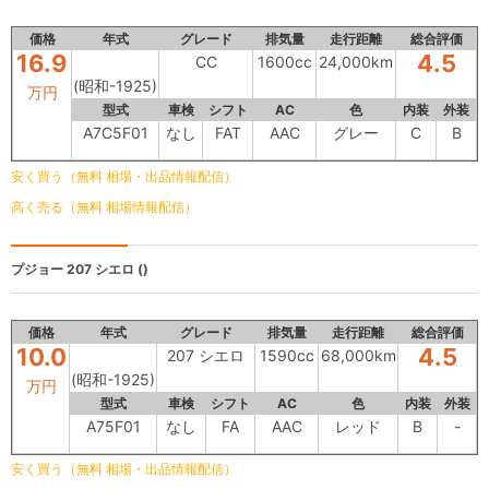
価格
年式
グレード
排気量
走行距離
総合評価
16.9
4.5
CC
1600cc
24,000km
(昭和-1925)
万円
型式
車検
シフト
AC
色
内装
外装
A7C5F01
なし
FAT
AAC
グレー
C
B
安く買う（無料 相場・出品情報配信）
高く売る（無料 相場情報配信）
プジョー
207 シエロ ()
価格
年式
グレード
排気量
走行距離
総合評価
10.0
4.5
207 シエロ
1590cc
68,000km
(昭和-1925)
万円
型式
車検
シフト
AC
色
内装
外装
A75F01
なし
FA
AAC
レッド
B
-
安く買う（無料 相場・出品情報配信）