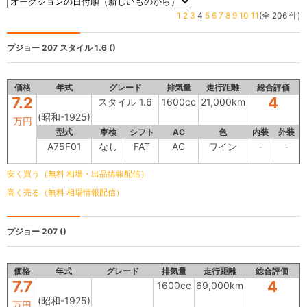
1
2
3
4
5
6
7
8
9
10
11
(全 206 件)
プジョー 207
スタイル 1.6 ()
価格
年式
グレード
排気量
走行距離
総合評価
7.2
4
スタイル 1.6
1600cc
21,000km
(昭和-1925)
万円
型式
車検
シフト
AC
色
内装
外装
A75F01
なし
FAT
AC
ワイン
-
-
安く買う（無料 相場・出品情報配信）
高く売る（無料 相場情報配信）
プジョー 207
()
価格
年式
グレード
排気量
走行距離
総合評価
7.7
4
1600cc
69,000km
(昭和-1925)
万円