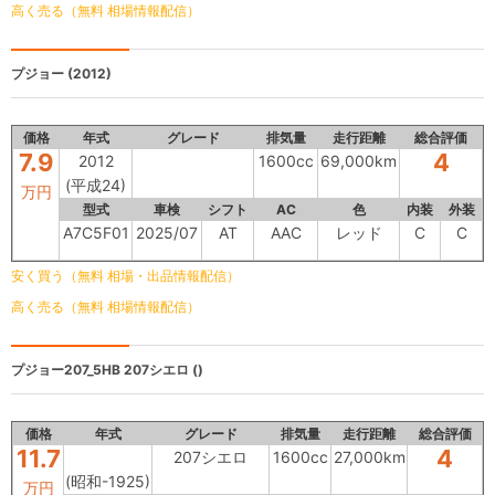
高く売る（無料 相場情報配信）
プジョー
(2012)
価格
年式
グレード
排気量
走行距離
総合評価
7.9
4
2012
1600cc
69,000km
(平成24)
万円
型式
車検
シフト
AC
色
内装
外装
A7C5F01
2025/07
AT
AAC
レッド
C
C
安く買う（無料 相場・出品情報配信）
高く売る（無料 相場情報配信）
プジョー207_5HB
207シエロ ()
価格
年式
グレード
排気量
走行距離
総合評価
11.7
4
207シエロ
1600cc
27,000km
(昭和-1925)
万円