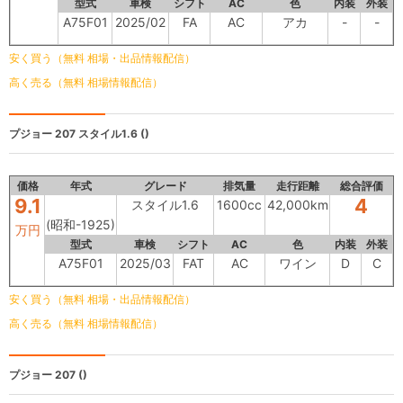
型式
車検
シフト
AC
色
内装
外装
A75F01
2025/02
FA
AC
アカ
-
-
安く買う（無料 相場・出品情報配信）
高く売る（無料 相場情報配信）
プジョー 207
スタイル1.6 ()
価格
年式
グレード
排気量
走行距離
総合評価
9.1
4
スタイル1.6
1600cc
42,000km
(昭和-1925)
万円
型式
車検
シフト
AC
色
内装
外装
A75F01
2025/03
FAT
AC
ワイン
D
C
安く買う（無料 相場・出品情報配信）
高く売る（無料 相場情報配信）
プジョー 207
()