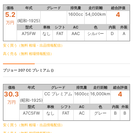
価格
年式
グレード
排気量
走行距離
総合評価
5.2
4
1600cc
54,000km
(昭和-1925)
万円
型式
車検
シフト
AC
色
内装
外装
A75FW
なし
FAT
AAC
シルバー
D
A
安く買う（無料 相場・出品情報配信）
高く売る（無料 相場情報配信）
プジョー 207
CC プレミアム ()
価格
年式
グレード
排気量
走行距離
総合評価
30.3
4
CC プレミアム
1600cc
16,000km
(昭和-1925)
万円
型式
車検
シフト
AC
色
内装
外装
A7C5FW
なし
FAT
AC
グレー
B
B
安く買う（無料 相場・出品情報配信）