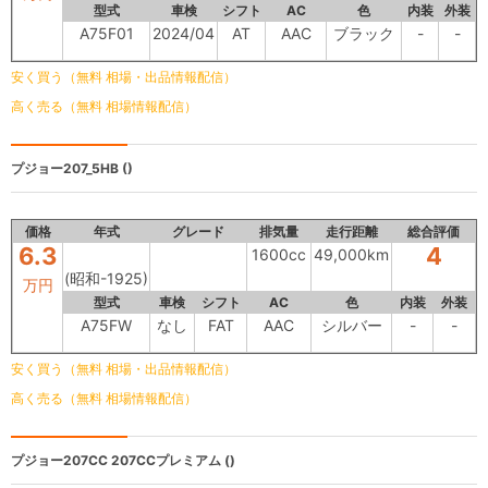
型式
車検
シフト
AC
色
内装
外装
A75F01
2024/04
AT
AAC
ブラック
-
-
安く買う（無料 相場・出品情報配信）
高く売る（無料 相場情報配信）
プジョー207_5HB
()
価格
年式
グレード
排気量
走行距離
総合評価
6.3
4
1600cc
49,000km
(昭和-1925)
万円
型式
車検
シフト
AC
色
内装
外装
A75FW
なし
FAT
AAC
シルバー
-
-
安く買う（無料 相場・出品情報配信）
高く売る（無料 相場情報配信）
プジョー207CC
207CCプレミアム ()