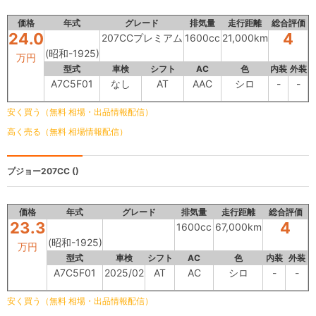
価格
年式
グレード
排気量
走行距離
総合評価
24.0
4
207CCプレミアム
1600cc
21,000km
(昭和-1925)
万円
型式
車検
シフト
AC
色
内装
外装
A7C5F01
なし
AT
AAC
シロ
-
-
安く買う（無料 相場・出品情報配信）
高く売る（無料 相場情報配信）
プジョー207CC
()
価格
年式
グレード
排気量
走行距離
総合評価
23.3
4
1600cc
67,000km
(昭和-1925)
万円
型式
車検
シフト
AC
色
内装
外装
A7C5F01
2025/02
AT
AC
シロ
-
-
安く買う（無料 相場・出品情報配信）