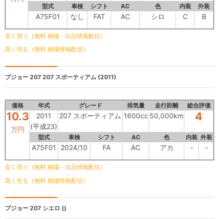
型式
車検
シフト
AC
色
内装
外装
A75F01
なし
FAT
AC
シロ
C
B
安く買う（無料 相場・出品情報配信）
高く売る（無料 相場情報配信）
プジョー 207
207 スポーティアム (2011)
価格
年式
グレード
排気量
走行距離
総合評価
10.3
4
2011
207 スポーティアム
1600cc
50,000km
(平成23)
万円
型式
車検
シフト
AC
色
内装
外装
A75F01
2024/10
FA
AC
アカ
-
-
安く買う（無料 相場・出品情報配信）
高く売る（無料 相場情報配信）
プジョー 207
シエロ ()