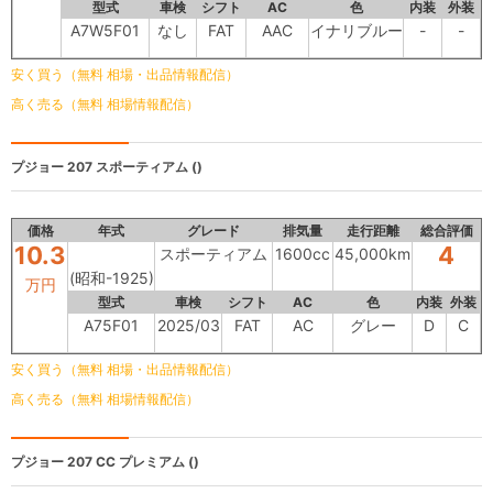
型式
車検
シフト
AC
色
内装
外装
A7W5F01
なし
FAT
AAC
イナリブルー
-
-
安く買う（無料 相場・出品情報配信）
高く売る（無料 相場情報配信）
プジョー 207
スポーティアム ()
価格
年式
グレード
排気量
走行距離
総合評価
10.3
4
スポーティアム
1600cc
45,000km
(昭和-1925)
万円
型式
車検
シフト
AC
色
内装
外装
A75F01
2025/03
FAT
AC
グレー
D
C
安く買う（無料 相場・出品情報配信）
高く売る（無料 相場情報配信）
プジョー 207
CC プレミアム ()