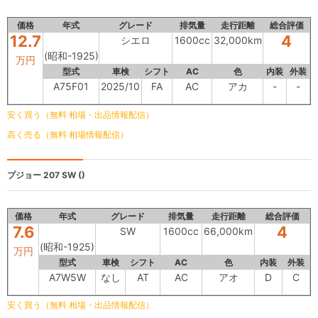
価格
年式
グレード
排気量
走行距離
総合評価
12.7
4
シエロ
1600cc
32,000km
(昭和-1925)
万円
型式
車検
シフト
AC
色
内装
外装
A75F01
2025/10
FA
AC
アカ
-
-
安く買う（無料 相場・出品情報配信）
高く売る（無料 相場情報配信）
プジョー 207
SW ()
価格
年式
グレード
排気量
走行距離
総合評価
7.6
4
SW
1600cc
66,000km
(昭和-1925)
万円
型式
車検
シフト
AC
色
内装
外装
A7W5W
なし
AT
AC
アオ
D
C
安く買う（無料 相場・出品情報配信）