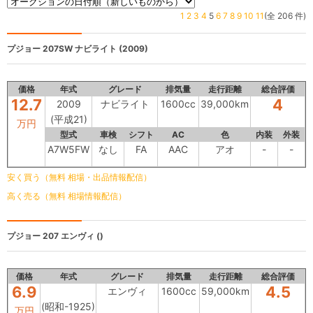
1
2
3
4
5
6
7
8
9
10
11
(全 206 件)
プジョー 207SW
ナビライト (2009)
価格
年式
グレード
排気量
走行距離
総合評価
12.7
4
2009
ナビライト
1600cc
39,000km
(平成21)
万円
型式
車検
シフト
AC
色
内装
外装
A7W5FW
なし
FA
AAC
アオ
-
-
安く買う（無料 相場・出品情報配信）
高く売る（無料 相場情報配信）
プジョー 207
エンヴィ ()
価格
年式
グレード
排気量
走行距離
総合評価
6.9
4.5
エンヴィ
1600cc
59,000km
(昭和-1925)
万円