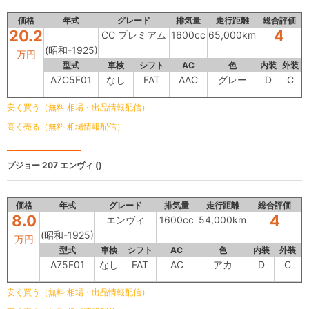
価格
年式
グレード
排気量
走行距離
総合評価
20.2
4
CC プレミアム
1600cc
65,000km
(昭和-1925)
万円
型式
車検
シフト
AC
色
内装
外装
A7C5F01
なし
FAT
AAC
グレー
D
C
安く買う（無料 相場・出品情報配信）
高く売る（無料 相場情報配信）
プジョー 207
エンヴィ ()
価格
年式
グレード
排気量
走行距離
総合評価
8.0
4
エンヴィ
1600cc
54,000km
(昭和-1925)
万円
型式
車検
シフト
AC
色
内装
外装
A75F01
なし
FAT
AC
アカ
D
C
安く買う（無料 相場・出品情報配信）