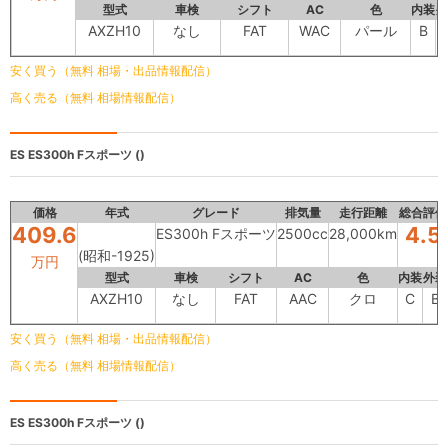
型式
車検
シフト
AC
色
内装
外
AXZH10
なし
FAT
WAC
パール
B
安く買う（無料 相場・出品情報配信）
高く売る（無料 相場情報配信）
ES
ES300h Fスポーツ ()
価格
年式
グレード
排気量
走行距離
総合評価
409.6
4.5
ES300h Fスポーツ
2500cc
28,000km
(昭和-1925)
万円
型式
車検
シフト
AC
色
内装
外装
AXZH10
なし
FAT
AAC
クロ
C
B
安く買う（無料 相場・出品情報配信）
高く売る（無料 相場情報配信）
ES
ES300h Fスポーツ ()