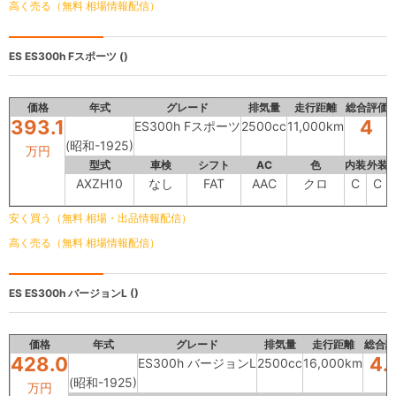
高く売る（無料 相場情報配信）
ES
ES300h Fスポーツ ()
価格
年式
グレード
排気量
走行距離
総合評価
393.1
4
ES300h Fスポーツ
2500cc
11,000km
(昭和-1925)
万円
型式
車検
シフト
AC
色
内装
外装
AXZH10
なし
FAT
AAC
クロ
C
C
安く買う（無料 相場・出品情報配信）
高く売る（無料 相場情報配信）
ES
ES300h バージョンL ()
価格
年式
グレード
排気量
走行距離
総合評
428.0
4.
ES300h バージョンL
2500cc
16,000km
(昭和-1925)
万円