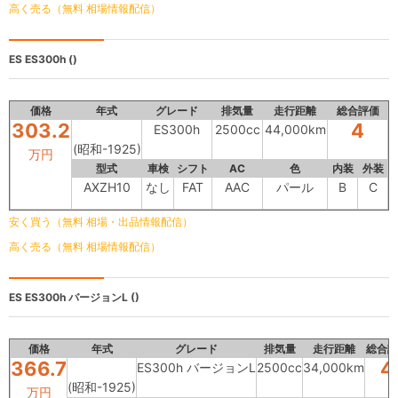
高く売る（無料 相場情報配信）
ES
ES300h ()
価格
年式
グレード
排気量
走行距離
総合評価
303.2
4
ES300h
2500cc
44,000km
(昭和-1925)
万円
型式
車検
シフト
AC
色
内装
外装
AXZH10
なし
FAT
AAC
パール
B
C
安く買う（無料 相場・出品情報配信）
高く売る（無料 相場情報配信）
ES
ES300h バージョンL ()
価格
年式
グレード
排気量
走行距離
総合評
366.7
4
ES300h バージョンL
2500cc
34,000km
(昭和-1925)
万円