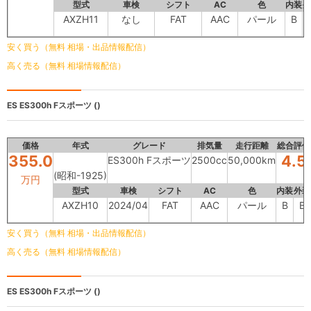
型式
車検
シフト
AC
色
内装
外
AXZH11
なし
FAT
AAC
パール
B
安く買う（無料 相場・出品情報配信）
高く売る（無料 相場情報配信）
ES
ES300h Fスポーツ ()
価格
年式
グレード
排気量
走行距離
総合評価
355.0
4.5
ES300h Fスポーツ
2500cc
50,000km
(昭和-1925)
万円
型式
車検
シフト
AC
色
内装
外装
AXZH10
2024/04
FAT
AAC
パール
B
B
安く買う（無料 相場・出品情報配信）
高く売る（無料 相場情報配信）
ES
ES300h Fスポーツ ()