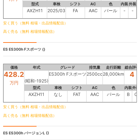
型式
車検
シフト
AC
色
内装
外装
AXZH11
2025/03
FA
AAC
パール
-
-
安く買う（無料 相場・出品情報配信）
高く売る（無料 相場情報配信）
ES
ES300h Fスポーツ ()
価格
年式
グレード
排気量
走行距離
総合評価
428.2
4
ES300h Fスポーツ
2500cc
28,000km
(昭和-1925)
万円
型式
車検
シフト
AC
色
内装
外装
AXZH11
なし
FAT
AAC
パール
B
C
安く買う（無料 相場・出品情報配信）
高く売る（無料 相場情報配信）
ES
ES300h バージョンL ()