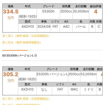
価格
年式
グレード
排気量
走行距離
総合評価
334.5
4
ES300h
2500cc
20,000km
(昭和-1925)
万円
型式
車検
シフト
AC
色
内装
外装
AXZH10
2024/08
FAT
AAC
パール
B
C
安く買う（無料 相場・出品情報配信）
高く売る（無料 相場情報配信）
ES
ES300h バージョンL ()
価格
年式
グレード
排気量
走行距離
総合
305.2
4
ES300h バージョンL
2500cc
53,000km
(昭和-1925)
万円
型式
車検
シフト
AC
色
内装
AXZH10
なし
FAT
WAC
ミドリ
B
安く買う（無料 相場・出品情報配信）