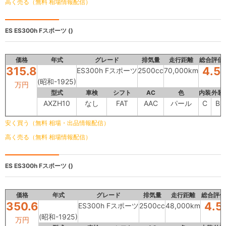
高く売る（無料 相場情報配信）
ES
ES300h Fスポーツ ()
価格
年式
グレード
排気量
走行距離
総合評価
315.8
4.5
ES300h Fスポーツ
2500cc
70,000km
(昭和-1925)
万円
型式
車検
シフト
AC
色
内装
外装
AXZH10
なし
FAT
AAC
パール
C
B
安く買う（無料 相場・出品情報配信）
高く売る（無料 相場情報配信）
ES
ES300h Fスポーツ ()
価格
年式
グレード
排気量
走行距離
総合評価
350.6
4.5
ES300h Fスポーツ
2500cc
48,000km
(昭和-1925)
万円