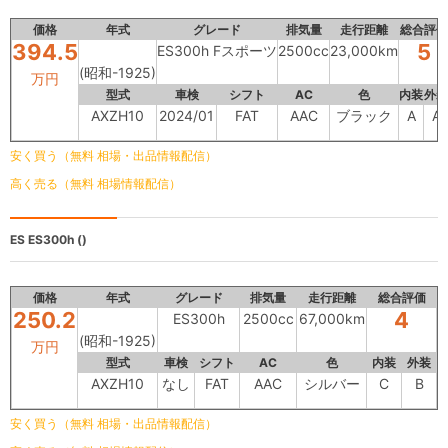
価格
年式
グレード
排気量
走行距離
総合評価
394.5
5
ES300h Fスポーツ
2500cc
23,000km
(昭和-1925)
万円
型式
車検
シフト
AC
色
内装
外装
AXZH10
2024/01
FAT
AAC
ブラック
A
A
安く買う（無料 相場・出品情報配信）
高く売る（無料 相場情報配信）
ES
ES300h ()
価格
年式
グレード
排気量
走行距離
総合評価
250.2
4
ES300h
2500cc
67,000km
(昭和-1925)
万円
型式
車検
シフト
AC
色
内装
外装
AXZH10
なし
FAT
AAC
シルバー
C
B
安く買う（無料 相場・出品情報配信）