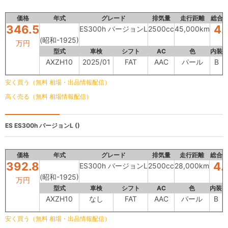
価格
年式
グレード
排気量
走行距離
総合
346.5
4.
ES300h バージョンL
2500cc
45,000km
(昭和-1925)
万円
型式
車検
シフト
AC
色
内装
AXZH10
2025/01
FAT
AAC
パール
B
安く買う（無料 相場・出品情報配信）
高く売る（無料 相場情報配信）
ES
ES300h バージョンL ()
価格
年式
グレード
排気量
走行距離
総合
392.8
4.
ES300h バージョンL
2500cc
28,000km
(昭和-1925)
万円
型式
車検
シフト
AC
色
内装
AXZH10
なし
FAT
AAC
パール
B
安く買う（無料 相場・出品情報配信）