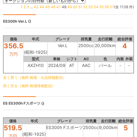
1
2
3
...
43
44
45
46
47
48
49
50
51
52
53
54
55
56
57
(全 1138 件)
ES300h
Ver.L ()
価格
年式
グレード
排気量
走行距離
総合評価
356.5
4
Ver.L
2500cc
20,000km
(昭和-1925)
万円
型式
車検
シフト
AC
色
内装
外装
AXZH10
2024/09
AT
AAC
パール
-
-
安く買う（無料 相場・出品情報配信）
高く売る（無料 相場情報配信）
ES
ES300h Fスポーツ ()
価格
年式
グレード
排気量
走行距離
総合評価
519.5
5
ES300h Fスポーツ
2500cc
9,000km
(昭和-1925)
万円