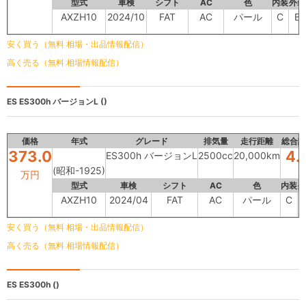
型式
車検
シフト
AC
色
内装
外装
AXZH10
2024/10
FAT
AC
パール
C
B
安く買う（無料 相場・出品情報配信）
高く売る（無料 相場情報配信）
ES
ES300h バージョンL ()
価格
年式
グレード
排気量
走行距離
総合評
373.0
4.
ES300h バージョンL
2500cc
20,000km
(昭和-1925)
万円
型式
車検
シフト
AC
色
内装
外
AXZH10
2024/04
FAT
AC
パール
C
安く買う（無料 相場・出品情報配信）
高く売る（無料 相場情報配信）
ES
ES300h ()