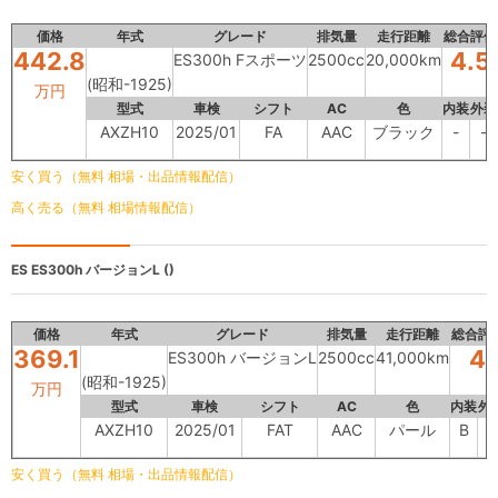
価格
年式
グレード
排気量
走行距離
総合評価
442.8
4.5
ES300h Fスポーツ
2500cc
20,000km
(昭和-1925)
万円
型式
車検
シフト
AC
色
内装
外装
AXZH10
2025/01
FA
AAC
ブラック
-
-
安く買う（無料 相場・出品情報配信）
高く売る（無料 相場情報配信）
ES
ES300h バージョンL ()
価格
年式
グレード
排気量
走行距離
総合評
369.1
4
ES300h バージョンL
2500cc
41,000km
(昭和-1925)
万円
型式
車検
シフト
AC
色
内装
外
AXZH10
2025/01
FAT
AAC
パール
B
B
安く買う（無料 相場・出品情報配信）