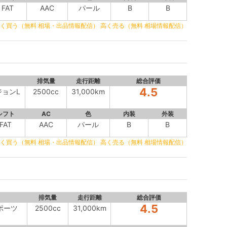
FAT
AAC
パール
B
B
く買う（無料 相場・出品情報配信）
高く売る（無料 相場情報配信）
排気量
走行距離
総合評価
4.5
ジョンL
2500cc
31,000km
シフト
AC
色
内装
外装
FAT
AAC
パール
B
B
く買う（無料 相場・出品情報配信）
高く売る（無料 相場情報配信）
排気量
走行距離
総合評価
4.5
スポーツ
2500cc
31,000km