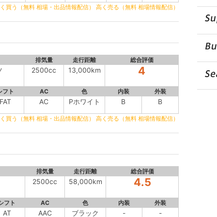
く買う（無料 相場・出品情報配信）
高く売る（無料 相場情報配信）
排気量
走行距離
総合評価
4
ツ
2500cc
13,000km
シフト
AC
色
内装
外装
FAT
AC
Pホワイト
B
B
く買う（無料 相場・出品情報配信）
高く売る（無料 相場情報配信）
排気量
走行距離
総合評価
4.5
2500cc
58,000km
シフト
AC
色
内装
外装
AT
AAC
ブラック
-
-