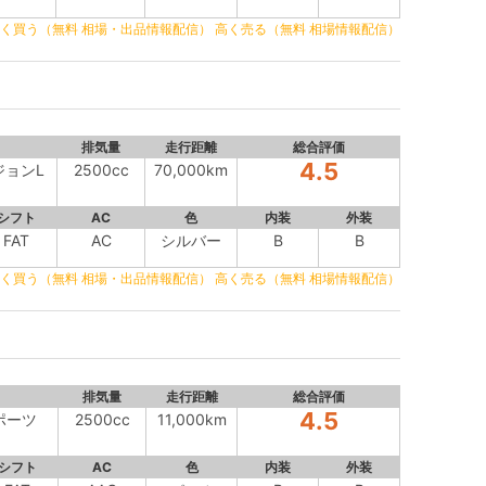
く買う（無料 相場・出品情報配信）
高く売る（無料 相場情報配信）
排気量
走行距離
総合評価
4.5
ジョンL
2500cc
70,000km
シフト
AC
色
内装
外装
FAT
AC
シルバー
B
B
く買う（無料 相場・出品情報配信）
高く売る（無料 相場情報配信）
排気量
走行距離
総合評価
4.5
スポーツ
2500cc
11,000km
シフト
AC
色
内装
外装