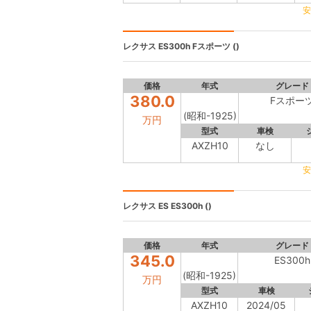
安
レクサス ES300h
Fスポーツ ()
価格
年式
グレード
380.0
Fスポー
(昭和-1925)
万円
型式
車検
AXZH10
なし
安
レクサス ES
ES300h ()
価格
年式
グレード
345.0
ES300h
(昭和-1925)
万円
型式
車検
AXZH10
2024/05