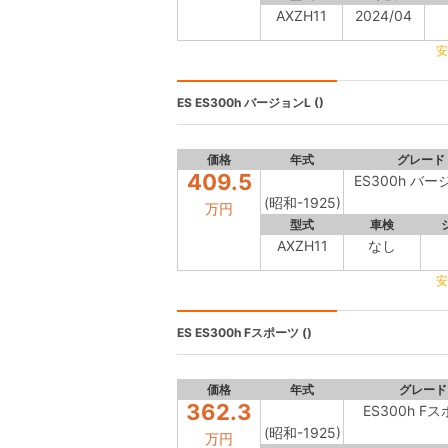
AXZH11
2024/04
安
ES
ES300h バージョンL ()
価格
年式
グレード
409.5
ES300h バー
(昭和-1925)
万円
型式
車検
AXZH11
なし
安
ES
ES300h Fスポーツ ()
価格
年式
グレード
362.3
ES300h F
(昭和-1925)
万円