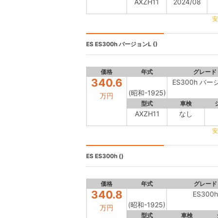
AXZH11
2024/08
安
ES
ES300h バージョンL ()
価格
年式
グレード
340.6
ES300h バー
(昭和-1925)
万円
型式
車検
AXZH11
なし
安
ES
ES300h ()
価格
年式
グレード
340.8
ES300h
(昭和-1925)
万円
型式
車検