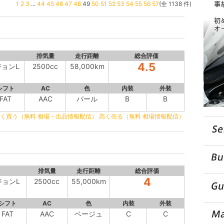
1
2
3
...
44
45
46
47
48
49
50
51
52
53
54
55
56
57
(全 1138 件)
排気量
走行距離
総合評価
4.5
ジョンL
2500cc
58,000km
シフト
AC
色
内装
外装
FAT
AAC
パール
B
B
く買う（無料 相場・出品情報配信）
高く売る（無料 相場情報配信）
排気量
走行距離
総合評価
4
ジョンL
2500cc
55,000km
シフト
AC
色
内装
外装
FAT
AAC
ベージュ
C
C