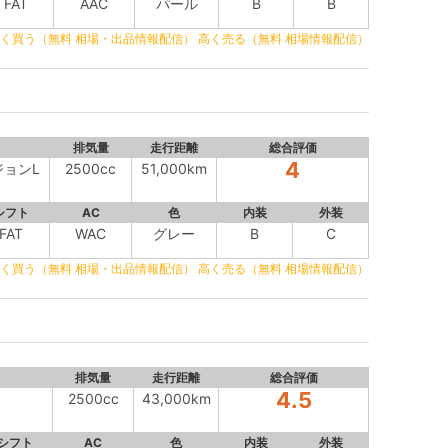
FAT
AAC
パール
B
B
く買う（無料 相場・出品情報配信）
高く売る（無料 相場情報配信）
排気量
走行距離
総合評価
4
ジョンL
2500cc
51,000km
シフト
AC
色
内装
外装
FAT
WAC
グレー
B
C
く買う（無料 相場・出品情報配信）
高く売る（無料 相場情報配信）
排気量
走行距離
総合評価
4.5
2500cc
43,000km
シフト
AC
色
内装
外装