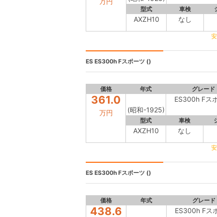
万円
型式
車検
AXZH10
なし
安
ES
ES300h Fスポーツ ()
価格
年式
グレード
361.0
ES300h F
(昭和-1925)
万円
型式
車検
AXZH10
なし
安
ES
ES300h Fスポーツ ()
価格
年式
グレード
438.6
ES300h F