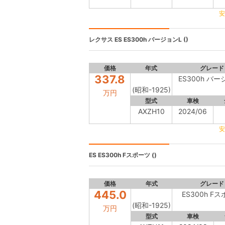
安
レクサス ES
ES300h バージョンL ()
価格
年式
グレード
337.8
ES300h バー
(昭和-1925)
万円
型式
車検
AXZH10
2024/06
安
ES
ES300h Fスポーツ ()
価格
年式
グレード
445.0
ES300h F
(昭和-1925)
万円
型式
車検